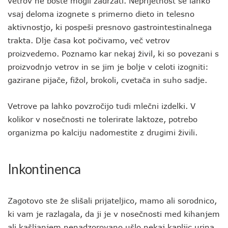
vetrov ne boste mogli zadržati. Neprijetnost se lahko
vsaj deloma izognete s primerno dieto in telesno
aktivnostjo, ki pospeši presnovo gastrointestinalnega
trakta. Dlje časa kot počivamo, več vetrov
proizvedemo. Poznamo kar nekaj živil, ki so povezani s
proizvodnjo vetrov in se jim je bolje v celoti izogniti:
gazirane pijače, fižol, brokoli, cvetača in suho sadje.
Vetrove pa lahko povzročijo tudi mlečni izdelki. V
kolikor v nosečnosti ne tolerirate laktoze, potrebo
organizma po kalciju nadomestite z drugimi živili.
Inkontinenca
Zagotovo ste že slišali prijateljico, mamo ali sorodnico,
ki vam je razlagala, da ji je v nosečnosti med kihanjem
ali kašljanjem nenadzorovano ušlo nekaj kapljic urina