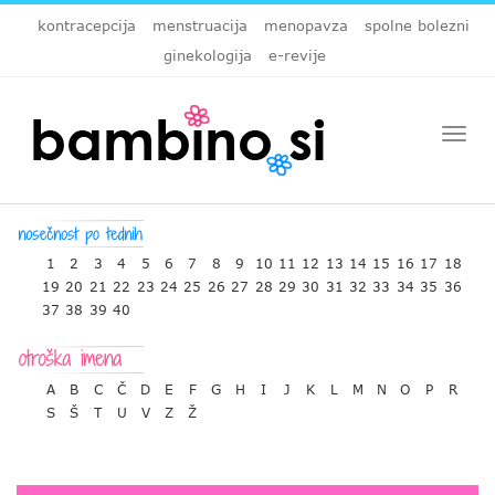
kontracepcija
menstruacija
menopavza
spolne bolezni
ginekologija
e-revije
Togg
navi
1
2
3
4
5
6
7
8
9
10
11
12
13
14
15
16
17
18
19
20
21
22
23
24
25
26
27
28
29
30
31
32
33
34
35
36
37
38
39
40
A
B
C
Č
D
E
F
G
H
I
J
K
L
M
N
O
P
R
S
Š
T
U
V
Z
Ž