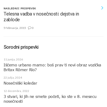
NASLEDNJI PRISPEVEK
Telesna vadba v nosečnosti: dejstva in
zablode
5 februarja, 2015
0
Sorodni prispevki
11 junija, 2026
Iščemo urbano mamo: boš prav ti novi obraz vozička
Britax Römer Rio?
22 julija, 2024
Nosečniški koledar
12 decembra, 2022
3 stvari, ki jih ne smete početi, ko ste v 8. mesecu
nosečnosti