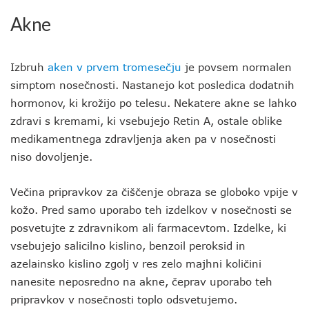
Akne
Izbruh
aken v prvem tromesečju
je povsem normalen
simptom nosečnosti. Nastanejo kot posledica dodatnih
hormonov, ki krožijo po telesu. Nekatere akne se lahko
zdravi s kremami, ki vsebujejo Retin A, ostale oblike
medikamentnega zdravljenja aken pa v nosečnosti
niso dovoljenje.
Večina pripravkov za čiščenje obraza se globoko vpije v
kožo. Pred samo uporabo teh izdelkov v nosečnosti se
posvetujte z zdravnikom ali farmacevtom. Izdelke, ki
vsebujejo salicilno kislino, benzoil peroksid in
azelainsko kislino zgolj v res zelo majhni količini
nanesite neposredno na akne, čeprav uporabo teh
pripravkov v nosečnosti toplo odsvetujemo.