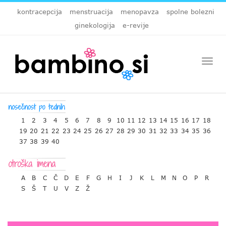
kontracepcija
menstruacija
menopavza
spolne bolezni
ginekologija
e-revije
Togg
navi
1
2
3
4
5
6
7
8
9
10
11
12
13
14
15
16
17
18
19
20
21
22
23
24
25
26
27
28
29
30
31
32
33
34
35
36
37
38
39
40
A
B
C
Č
D
E
F
G
H
I
J
K
L
M
N
O
P
R
S
Š
T
U
V
Z
Ž