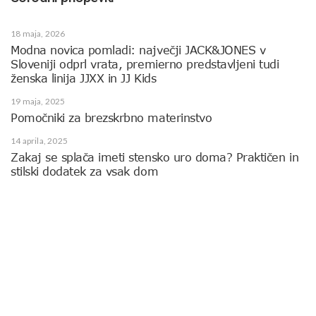
18 maja, 2026
Modna novica pomladi: največji JACK&JONES v
Sloveniji odprl vrata, premierno predstavljeni tudi
ženska linija JJXX in JJ Kids
19 maja, 2025
Pomočniki za brezskrbno materinstvo
14 aprila, 2025
Zakaj se splača imeti stensko uro doma? Praktičen in
stilski dodatek za vsak dom