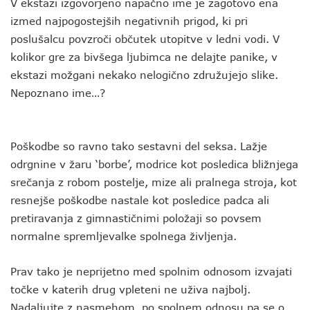
V ekstazi izgovorjeno napačno ime je zagotovo ena
izmed najpogostejših negativnih prigod, ki pri
poslušalcu povzroči občutek utopitve v ledni vodi. V
kolikor gre za bivšega ljubimca ne delajte panike, v
ekstazi možgani nekako nelogično združujejo slike.
Nepoznano ime…?
Poškodbe so ravno tako sestavni del seksa. Lažje
odrgnine v žaru ‘borbe’, modrice kot posledica bližnjega
srečanja z robom postelje, mize ali pralnega stroja, kot
resnejše poškodbe nastale kot posledice padca ali
pretiravanja z gimnastičnimi položaji so povsem
normalne spremljevalke spolnega življenja.
Prav tako je neprijetno med spolnim odnosom izvajati
točke v katerih drug vpleteni ne uživa najbolj.
Nadaljujte z nasmehom, po spolnem odnosu pa se o