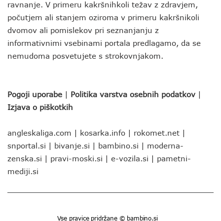
ravnanje. V primeru kakršnihkoli težav z zdravjem,
počutjem ali stanjem oziroma v primeru kakršnikoli
dvomov ali pomislekov pri seznanjanju z
informativnimi vsebinami portala predlagamo, da se
nemudoma posvetujete s strokovnjakom.
Pogoji uporabe
|
Politika varstva osebnih podatkov
|
Izjava o piškotkih
angleskaliga.com
|
kosarka.info
|
rokomet.net
|
snportal.si
|
bivanje.si
|
bambino.si
|
moderna-
zenska.si
|
pravi-moski.si
|
e-vozila.si
|
pametni-
mediji.si
Vse pravice pridržane © bambino.si