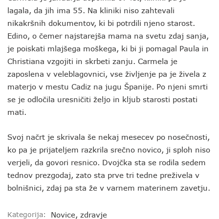
lagala, da jih ima 55. Na kliniki niso zahtevali
nikakršnih dokumentov, ki bi potrdili njeno starost.
Edino, o čemer najstarejša mama na svetu zdaj sanja,
je poiskati mlajšega moškega, ki bi ji pomagal Paula in
Christiana vzgojiti in skrbeti zanju. Carmela je
zaposlena v veleblagovnici, vse življenje pa je živela z
materjo v mestu Cadiz na jugu Španije. Po njeni smrti
se je odločila uresničiti željo in kljub starosti postati
mati.
Svoj načrt je skrivala še nekaj mesecev po nosečnosti,
ko pa je prijateljem razkrila srečno novico, ji sploh niso
verjeli, da govori resnico. Dvojčka sta se rodila sedem
tednov prezgodaj, zato sta prve tri tedne preživela v
bolnišnici, zdaj pa sta že v varnem materinem zavetju.
Kategorija:
Novice
,
zdravje