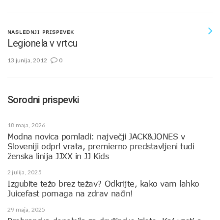
NASLEDNJI PRISPEVEK
Legionela v vrtcu
13 junija, 2012
0
Sorodni prispevki
18 maja, 2026
Modna novica pomladi: največji JACK&JONES v
Sloveniji odprl vrata, premierno predstavljeni tudi
ženska linija JJXX in JJ Kids
2 julija, 2025
Izgubite težo brez težav? Odkrijte, kako vam lahko
Juicefast pomaga na zdrav način!
29 maja, 2025