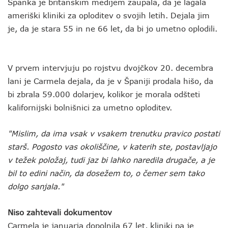
Španka je britanskim medijem zaupala, da je lagala
ameriški kliniki za oploditev o svojih letih. Dejala jim
je, da je stara 55 in ne 66 let, da bi jo umetno oplodili.
V prvem intervjuju po rojstvu dvojčkov 20. decembra
lani je Carmela dejala, da je v Španiji prodala hišo, da
bi zbrala 59.000 dolarjev, kolikor je morala odšteti
kalifornijski bolnišnici za umetno oploditev.
"Mislim, da ima vsak v vsakem trenutku pravico postati
starš. Pogosto vas okoliščine, v katerih ste, postavljajo
v težek položaj, tudi jaz bi lahko naredila drugače, a je
bil to edini način, da dosežem to, o čemer sem tako
dolgo sanjala."
Niso zahtevali dokumentov
Carmela je januarja dopolnila 67 let, kliniki pa je