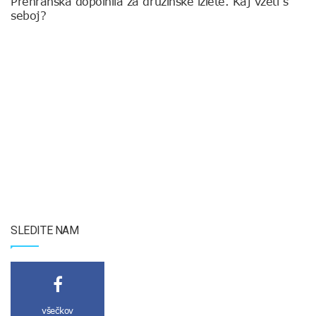
Prehranska dopolnila za družinske izlete. Kaj vzeti s
seboj?
SLEDITE NAM
všečkov