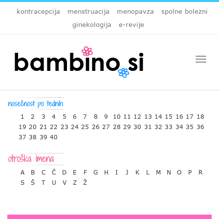
kontracepcija
menstruacija
menopavza
spolne bolezni
ginekologija
e-revije
Togg
navi
1
2
3
4
5
6
7
8
9
10
11
12
13
14
15
16
17
18
19
20
21
22
23
24
25
26
27
28
29
30
31
32
33
34
35
36
37
38
39
40
A
B
C
Č
D
E
F
G
H
I
J
K
L
M
N
O
P
R
S
Š
T
U
V
Z
Ž