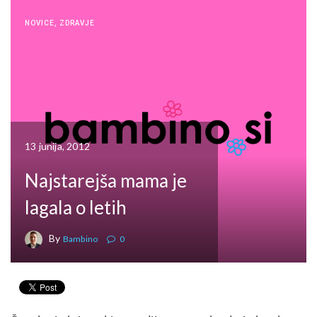
NOVICE
,
ZDRAVJE
13 junija, 2012
Najstarejša mama je
lagala o letih
By
Bambino
0