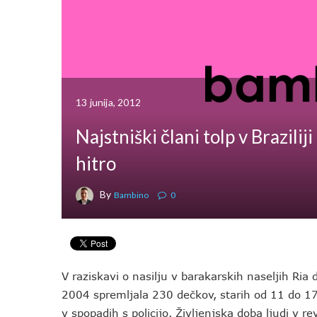
13 junija, 2012
Najstniški člani tolp v Brazilij
hitro
By
Bambino
0
V raziskavi o nasilju v barakarskih naseljih Ria
2004 spremljala 230 dečkov, starih od 11 do 17 l
v spopadih s policijo. Življenjska doba ljudi v re