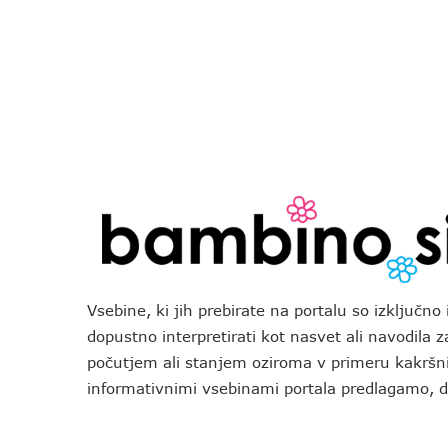
Vsebine, ki jih prebirate na portalu so izključn
dopustno interpretirati kot nasvet ali navodila 
počutjem ali stanjem oziroma v primeru kakršni
informativnimi vsebinami portala predlagamo,