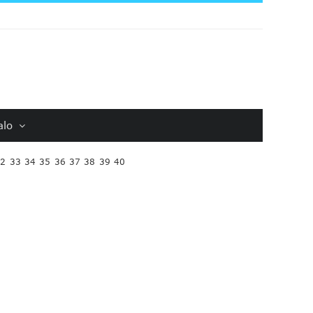
alo
32
33
34
35
36
37
38
39
40