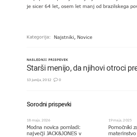
je sicer 64 let, osem let manj od brazilskega po
Kategorija:
Najstniki
,
Novice
NASLEDNJI PRISPEVEK
Starši menijo, da njihovi otroci p
13 junija, 2012
0
Sorodni prispevki
18 maja, 2026
19 maja, 2025
Modna novica pomladi:
Pomočniki z
največji JACK&JONES v
materinstvo