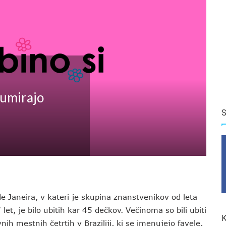
i umirajo
S
 de Janeira, v kateri je skupina znanstvenikov od leta
et, je bilo ubitih kar 45 dečkov. Večinoma so bili ubiti
K
vnih mestnih četrtih v Braziliji, ki se imenujejo favele,