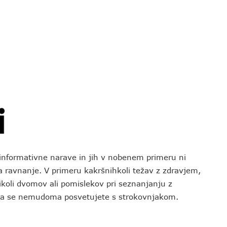
o informativne narave in jih v nobenem primeru ni
za ravnanje. V primeru kakršnihkoli težav z zdravjem,
koli dvomov ali pomislekov pri seznanjanju z
 da se nemudoma posvetujete s strokovnjakom.