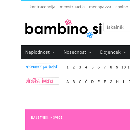
kontracepcija
menstruacija
menopavza
spolne 
Neplodnost
Nosečnost
Dojenček
1
2
3
4
5
6
7
8
9
10
1
A
B
C
Č
D
E
F
G
H
I
NAJSTNIKI
,
NOVICE