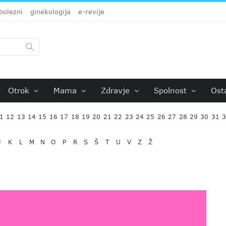
bolezni
ginekologija
e-revije
Otrok
Mama
Zdravje
Spolnost
Ost
1
12
13
14
15
16
17
18
19
20
21
22
23
24
25
26
27
28
29
30
31
J
K
L
M
N
O
P
R
S
Š
T
U
V
Z
Ž