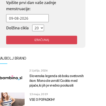
Vpišite prvi dan vaše zadnje
menstruacije:
Dolžina cikla
IZRAČUNAJ
NAJBOLJ BRANO
21 julija, 2026
Slovenska legenda ob boku svetovnih
ikon: Monocle uvrstil Cockto med
pijače, ki jih je vredno poskusiti
13 maja, 2019
VSE O POPADKIH!