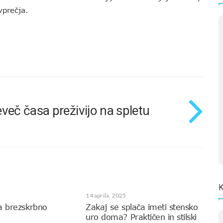
vprečja.
reveč časa preživijo na spletu
K
14 aprila, 2025
a brezskrbno
Zakaj se splača imeti stensko
uro doma? Praktičen in stilski