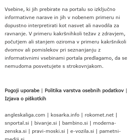
Vsebine, ki jih prebirate na portalu so izključno
informativne narave in jih v nobenem primeru ni
dopustno interpretirati kot nasvet ali navodila za
ravnanje. V primeru kakršnihkoli težav z zdravjem,
počutjem ali stanjem oziroma v primeru kakršnikoli
dvomov ali pomislekov pri seznanjanju z
informativnimi vsebinami portala predlagamo, da se
nemudoma posvetujete s strokovnjakom.
Pogoji uporabe
|
Politika varstva osebnih podatkov
|
Izjava o piškotkih
angleskaliga.com
|
kosarka.info
|
rokomet.net
|
snportal.si
|
bivanje.si
|
bambino.si
|
moderna-
zenska.si
|
pravi-moski.si
|
e-vozila.si
|
pametni-
mediji.si