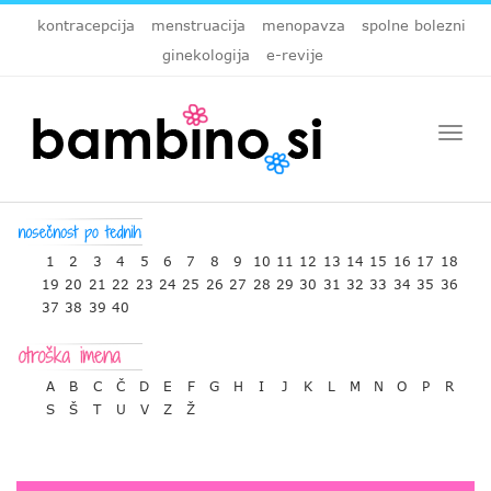
kontracepcija
menstruacija
menopavza
spolne bolezni
ginekologija
e-revije
Togg
navi
1
2
3
4
5
6
7
8
9
10
11
12
13
14
15
16
17
18
19
20
21
22
23
24
25
26
27
28
29
30
31
32
33
34
35
36
37
38
39
40
A
B
C
Č
D
E
F
G
H
I
J
K
L
M
N
O
P
R
S
Š
T
U
V
Z
Ž