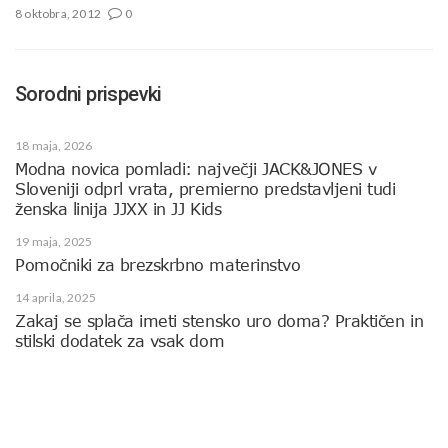
8 oktobra, 2012
0
Sorodni prispevki
18 maja, 2026
Modna novica pomladi: največji JACK&JONES v
Sloveniji odprl vrata, premierno predstavljeni tudi
ženska linija JJXX in JJ Kids
19 maja, 2025
Pomočniki za brezskrbno materinstvo
14 aprila, 2025
Zakaj se splača imeti stensko uro doma? Praktičen in
stilski dodatek za vsak dom