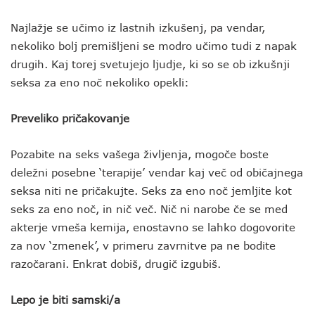
Najlažje se učimo iz lastnih izkušenj, pa vendar,
nekoliko bolj premišljeni se modro učimo tudi z napak
drugih. Kaj torej svetujejo ljudje, ki so se ob izkušnji
seksa za eno noč nekoliko opekli:
Preveliko pričakovanje
Pozabite na seks vašega življenja, mogoče boste
deležni posebne ‘terapije’ vendar kaj več od običajnega
seksa niti ne pričakujte. Seks za eno noč jemljite kot
seks za eno noč, in nič več. Nič ni narobe če se med
akterje vmeša kemija, enostavno se lahko dogovorite
za nov ‘zmenek’, v primeru zavrnitve pa ne bodite
razočarani. Enkrat dobiš, drugič izgubiš.
Lepo je biti samski/a