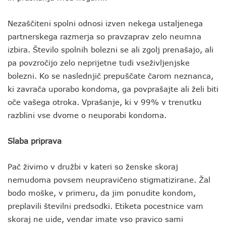
Nezaščiteni spolni odnosi izven nekega ustaljenega
partnerskega razmerja so pravzaprav zelo neumna
izbira. Število spolnih bolezni se ali zgolj prenašajo, ali
pa povzročijo zelo neprijetne tudi vseživljenjske
bolezni. Ko se naslednjič prepuščate čarom neznanca,
ki zavrača uporabo kondoma, ga povprašajte ali želi biti
oče vašega otroka. Vprašanje, ki v 99% v trenutku
razblini vse dvome o neuporabi kondoma.
Slaba priprava
Pač živimo v družbi v kateri so ženske skoraj
nemudoma povsem neupravičeno stigmatizirane. Žal
bodo moške, v primeru, da jim ponudite kondom,
preplavili številni predsodki. Etiketa pocestnice vam
skoraj ne uide, vendar imate vso pravico sami