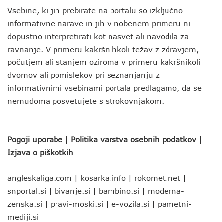
Vsebine, ki jih prebirate na portalu so izključno
informativne narave in jih v nobenem primeru ni
dopustno interpretirati kot nasvet ali navodila za
ravnanje. V primeru kakršnihkoli težav z zdravjem,
počutjem ali stanjem oziroma v primeru kakršnikoli
dvomov ali pomislekov pri seznanjanju z
informativnimi vsebinami portala predlagamo, da se
nemudoma posvetujete s strokovnjakom.
Pogoji uporabe
|
Politika varstva osebnih podatkov
|
Izjava o piškotkih
angleskaliga.com
|
kosarka.info
|
rokomet.net
|
snportal.si
|
bivanje.si
|
bambino.si
|
moderna-
zenska.si
|
pravi-moski.si
|
e-vozila.si
|
pametni-
mediji.si