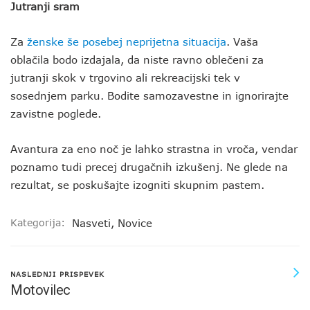
Jutranji sram
Za
ženske še posebej neprijetna situacija
. Vaša
oblačila bodo izdajala, da niste ravno oblečeni za
jutranji skok v trgovino ali rekreacijski tek v
sosednjem parku. Bodite samozavestne in ignorirajte
zavistne poglede.
Avantura za eno noč je lahko strastna in vroča, vendar
poznamo tudi precej drugačnih izkušenj. Ne glede na
rezultat, se poskušajte izogniti skupnim pastem.
Kategorija:
Nasveti
,
Novice
NASLEDNJI PRISPEVEK
Motovilec