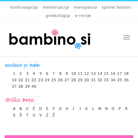
kontracepcija
menstruacija
menopavza
spolne bolezni
ginekologija
e-revije
Togg
navi
1
2
3
4
5
6
7
8
9
10
11
12
13
14
15
16
17
18
19
20
21
22
23
24
25
26
27
28
29
30
31
32
33
34
35
36
37
38
39
40
A
B
C
Č
D
E
F
G
H
I
J
K
L
M
N
O
P
R
S
Š
T
U
V
Z
Ž