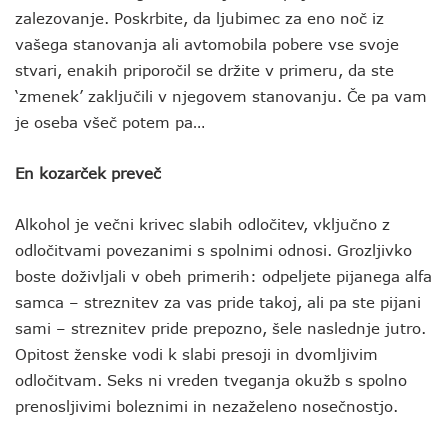
zalezovanje. Poskrbite, da ljubimec za eno noč iz
vašega stanovanja ali avtomobila pobere vse svoje
stvari, enakih priporočil se držite v primeru, da ste
‘zmenek’ zaključili v njegovem stanovanju. Če pa vam
je oseba všeč potem pa…
En kozarček preveč
Alkohol je večni krivec slabih odločitev, vključno z
odločitvami povezanimi s spolnimi odnosi. Grozljivko
boste doživljali v obeh primerih: odpeljete pijanega alfa
samca – streznitev za vas pride takoj, ali pa ste pijani
sami – streznitev pride prepozno, šele naslednje jutro.
Opitost ženske vodi k slabi presoji in dvomljivim
odločitvam. Seks ni vreden tveganja okužb s spolno
prenosljivimi boleznimi in nezaželeno nosečnostjo.