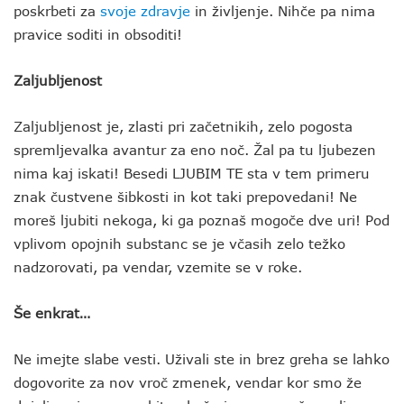
poskrbeti za
svoje zdravje
in življenje. Nihče pa nima
pravice soditi in obsoditi!
Zaljubljenost
Zaljubljenost je, zlasti pri začetnikih, zelo pogosta
spremljevalka avantur za eno noč. Žal pa tu ljubezen
nima kaj iskati! Besedi LJUBIM TE sta v tem primeru
znak čustvene šibkosti in kot taki prepovedani! Ne
moreš ljubiti nekoga, ki ga poznaš mogoče dve uri! Pod
vplivom opojnih substanc se je včasih zelo težko
nadzorovati, pa vendar, vzemite se v roke.
Še enkrat…
Ne imejte slabe vesti. Uživali ste in brez greha se lahko
dogovorite za nov vroč zmenek, vendar kor smo že