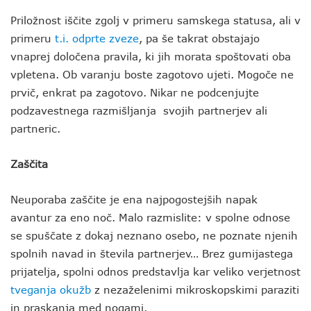
Priložnost iščite zgolj v primeru samskega statusa, ali v
primeru
t.i. odprte zveze
, pa še takrat obstajajo
vnaprej določena pravila, ki jih morata spoštovati oba
vpletena. Ob varanju boste zagotovo ujeti. Mogoče ne
prvič, enkrat pa zagotovo. Nikar ne podcenjujte
podzavestnega razmišljanja svojih partnerjev ali
partneric.
Zaščita
Neuporaba zaščite je ena najpogostejših napak
avantur za eno noč. Malo razmislite: v spolne odnose
se spuščate z dokaj neznano osebo, ne poznate njenih
spolnih navad in števila partnerjev… Brez gumijastega
prijatelja, spolni odnos predstavlja kar veliko verjetnost
tveganja okužb
z nezaželenimi mikroskopskimi paraziti
in praskanja med nogami.