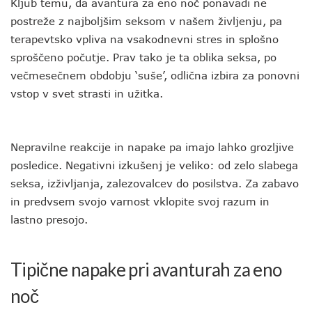
Kljub temu, da avantura za eno noč ponavadi ne
postreže z najboljšim seksom v našem življenju, pa
terapevtsko vpliva na vsakodnevni stres in splošno
sproščeno počutje. Prav tako je ta oblika seksa, po
večmesečnem obdobju ‘suše’, odlična izbira za ponovni
vstop v svet strasti in užitka.
Nepravilne reakcije in napake pa imajo lahko grozljive
posledice. Negativni izkušenj je veliko: od zelo slabega
seksa, izživljanja, zalezovalcev do posilstva. Za zabavo
in predvsem svojo varnost vklopite svoj razum in
lastno presojo.
Tipične napake pri avanturah za eno
noč