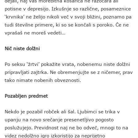
dejali, naj vas morebitna košarica ne razočara ali
potisne v depresijo. Izkušnje so različne, posameznice
‘krvnika’ ne želijo nikoli več v svoji bližini, poznamo pa
tudi številne primere, ki so se končali s poroko. Če ne
vprašaš ne moreš vedeti…
Nič niste dolžni
Po seksu ‘žrtvi’ pokažite vrata, nobenemu niste dolžni
pripravljati zajtrka. Ne obremenjujte se z ničemer, prav
tako nimate nobenih obveznosti.
Pozabljen predmet
Nekdo je pozabil robček ali šal. Ljubimci se trika v
upanju na novo srečanje presenetljivo pogosto
poslužujejo. Previdnost naj ne bo odveč, mnogi to na
videz nedolžno igro izkoristijo za neprijetno