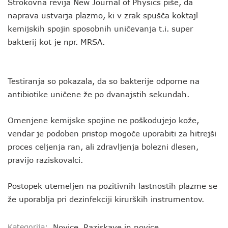
Strokovna revija New Journal of Physics piše, da
naprava ustvarja plazmo, ki v zrak spušča koktajl
kemijskih spojin sposobnih uničevanja t.i. super
bakterij kot je npr. MRSA.
Testiranja so pokazala, da so bakterije odporne na
antibiotike uničene že po dvanajstih sekundah.
Omenjene kemijske spojine ne poškodujejo kože,
vendar je podoben pristop mogoče uporabiti za hitrejši
proces celjenja ran, ali zdravljenja bolezni dlesen,
pravijo raziskovalci.
Postopek utemeljen na pozitivnih lastnostih plazme se
že uporablja pri dezinfekciji kirurških instrumentov.
Kategorija:
Novice
,
Raziskave in novice