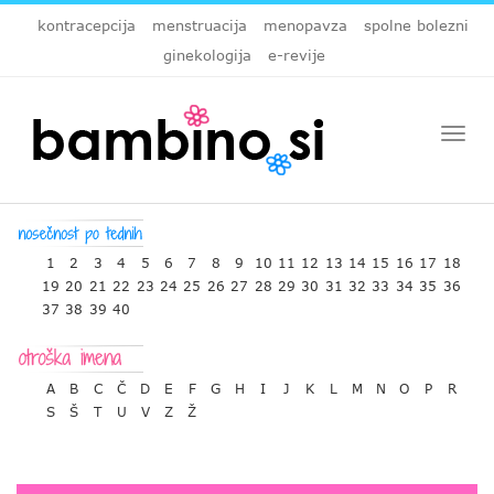
kontracepcija
menstruacija
menopavza
spolne bolezni
ginekologija
e-revije
Togg
navi
1
2
3
4
5
6
7
8
9
10
11
12
13
14
15
16
17
18
19
20
21
22
23
24
25
26
27
28
29
30
31
32
33
34
35
36
37
38
39
40
A
B
C
Č
D
E
F
G
H
I
J
K
L
M
N
O
P
R
S
Š
T
U
V
Z
Ž