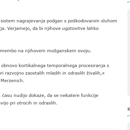
ozi sistem nagrajevanja podgan s poškodovanim sluhom
dja. Verjamejo, da bi njihove ugotovitve lahko
spremembo na njihovem možganskem ovoju.
o obnovo kortikalnega temporalnega procesiranja s
 razvojno zaostalih mladih in odraslih živalih,«
 Merzenich.
m času nudijo dokaze, da se nekatere funkcije
jo pri otrocih in odraslih.
K