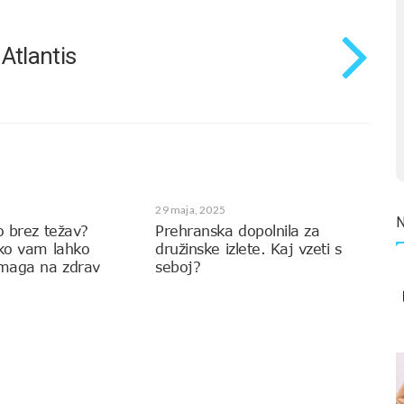
Atlantis
29 maja, 2025
o brez težav?
Prehranska dopolnila za
ako vam lahko
družinske izlete. Kaj vzeti s
omaga na zdrav
seboj?