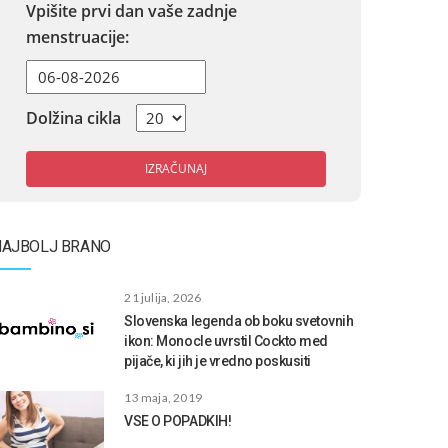
Vpišite prvi dan vaše zadnje
menstruacije:
Dolžina cikla
IZRAČUNAJ
NAJBOLJ BRANO
21 julija, 2026
Slovenska legenda ob boku svetovnih
ikon: Monocle uvrstil Cockto med
pijače, ki jih je vredno poskusiti
13 maja, 2019
VSE O POPADKIH!