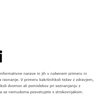
o informativne narave in jih v nobenem primeru ni
za ravnanje. V primeru kakršnihkoli težav z zdravjem,
koli dvomov ali pomislekov pri seznanjanju z
 da se nemudoma posvetujete s strokovnjakom.