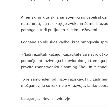
Ameriški in kitajski znanstveniki so uspeli sk
natrenirati, da razlikujejo zvoke in šume iz oza
pomagale tudi pri ljudeh z istimi težavami.
Podgane so šle skoz vadbo, ki je omogočila 
»Naši rezultati kažejo, kapacitete za nevrološk
pomočjo intenzivnega bihevioralnega treninga pri
pravita znanstvenika Xiaoming Zhou in Michael
To je samo eden od nizov raziskav, ki v zadnje
možganov, ki so zakrnele v razvoju, lahko popravi
Kategorija:
Novice
,
zdravje