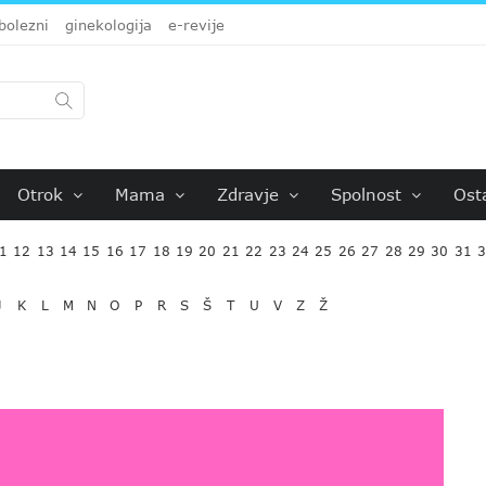
bolezni
ginekologija
e-revije
Otrok
Mama
Zdravje
Spolnost
Ost
1
12
13
14
15
16
17
18
19
20
21
22
23
24
25
26
27
28
29
30
31
J
K
L
M
N
O
P
R
S
Š
T
U
V
Z
Ž