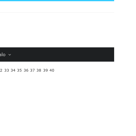
alo
32
33
34
35
36
37
38
39
40