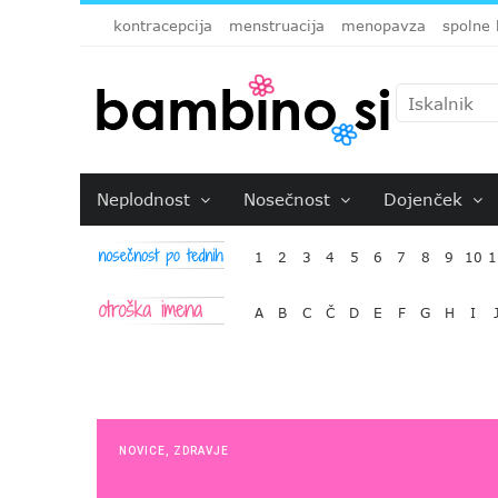
kontracepcija
menstruacija
menopavza
spolne 
Neplodnost
Nosečnost
Dojenček
1
2
3
4
5
6
7
8
9
10
1
A
B
C
Č
D
E
F
G
H
I
NOVICE
,
ZDRAVJE