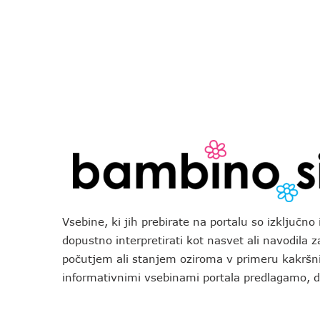
Vsebine, ki jih prebirate na portalu so izključn
dopustno interpretirati kot nasvet ali navodila 
počutjem ali stanjem oziroma v primeru kakršni
informativnimi vsebinami portala predlagamo,