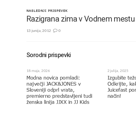
NASLEDNJI PRISPEVEK
Razigrana zima v Vodnem mestu 
13 junija, 2012
0
Sorodni prispevki
18 maja, 2026
2 julija, 2025
Modna novica pomladi:
Izgubite tež
največji JACK&JONES v
Odkrijte, k
Sloveniji odprl vrata,
Juicefast p
premierno predstavljeni tudi
način!
ženska linija JJXX in JJ Kids