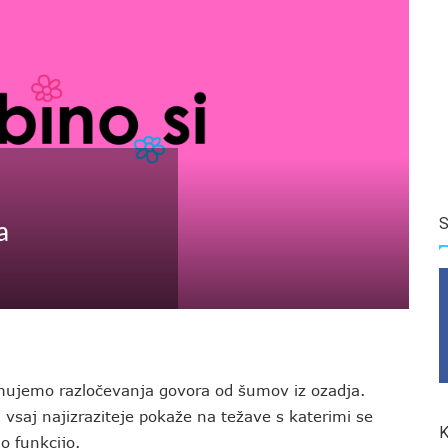
S
a
jmujemo razločevanja govora od šumov iz ozadja.
vsaj najizraziteje pokaže na težave s katerimi se
K
o funkcijo.