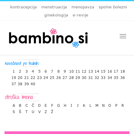
kontracepcija
menstruacija
menopavza
spolne bolezni
ginekologija
e-revije
Togg
navi
1
2
3
4
5
6
7
8
9
10
11
12
13
14
15
16
17
18
19
20
21
22
23
24
25
26
27
28
29
30
31
32
33
34
35
36
37
38
39
40
A
B
C
Č
D
E
F
G
H
I
J
K
L
M
N
O
P
R
S
Š
T
U
V
Z
Ž