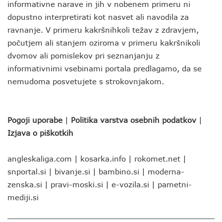
informativne narave in jih v nobenem primeru ni
dopustno interpretirati kot nasvet ali navodila za
ravnanje. V primeru kakršnihkoli težav z zdravjem,
počutjem ali stanjem oziroma v primeru kakršnikoli
dvomov ali pomislekov pri seznanjanju z
informativnimi vsebinami portala predlagamo, da se
nemudoma posvetujete s strokovnjakom.
Pogoji uporabe
|
Politika varstva osebnih podatkov
|
Izjava o piškotkih
angleskaliga.com
|
kosarka.info
|
rokomet.net
|
snportal.si
|
bivanje.si
|
bambino.si
|
moderna-
zenska.si
|
pravi-moski.si
|
e-vozila.si
|
pametni-
mediji.si