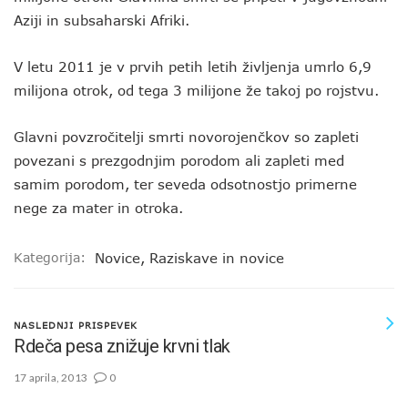
Aziji in subsaharski Afriki.
V letu 2011 je v prvih petih letih življenja umrlo 6,9
milijona otrok, od tega 3 milijone že takoj po rojstvu.
Glavni povzročitelji smrti novorojenčkov so zapleti
povezani s prezgodnjim porodom ali zapleti med
samim porodom, ter seveda odsotnostjo primerne
nege za mater in otroka.
Kategorija:
Novice
,
Raziskave in novice
NASLEDNJI PRISPEVEK
Rdeča pesa znižuje krvni tlak
17 aprila, 2013
0