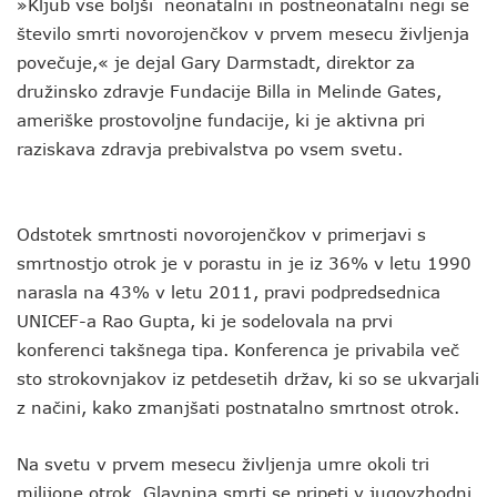
»Kljub vse boljši neonatalni in postneonatalni negi se
število smrti novorojenčkov v prvem mesecu življenja
povečuje,« je dejal Gary Darmstadt, direktor za
družinsko zdravje Fundacije Billa in Melinde Gates,
ameriške prostovoljne fundacije, ki je aktivna pri
raziskava zdravja prebivalstva po vsem svetu.
Odstotek smrtnosti novorojenčkov v primerjavi s
smrtnostjo otrok je v porastu in je iz 36% v letu 1990
narasla na 43% v letu 2011, pravi podpredsednica
UNICEF-a Rao Gupta, ki je sodelovala na prvi
konferenci takšnega tipa. Konferenca je privabila več
sto strokovnjakov iz petdesetih držav, ki so se ukvarjali
z načini, kako zmanjšati postnatalno smrtnost otrok.
Na svetu v prvem mesecu življenja umre okoli tri
milijone otrok. Glavnina smrti se pripeti v jugovzhodni