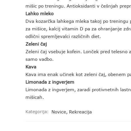
mišic po treningu. Antioksidanti v češnjah prepr
Lahko mleko
Dva kozarčka lahkega mleka takoj po treningu 
za mišice, kalcij vitamin D pa za ohranjanje z
odlični spremljevalci različnih diet.
Zeleni čaj
Zeleni čaj vsebuje kofein. Lonček pred telesno a
samo vadbo.
Kava
Kava ima enak učinek kot zeleni čaj, obenem pa
Limonada z ingverjem
Limonada z ingverjem, zaradi protivnetnih lastn
mišicah.
Kategorija:
Novice
,
Rekreacija