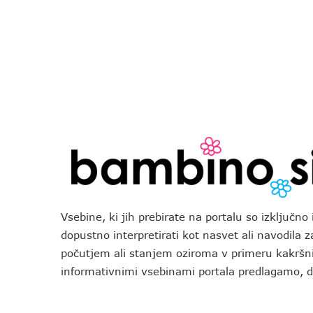
Vsebine, ki jih prebirate na portalu so izključn
dopustno interpretirati kot nasvet ali navodila 
počutjem ali stanjem oziroma v primeru kakršni
informativnimi vsebinami portala predlagamo,