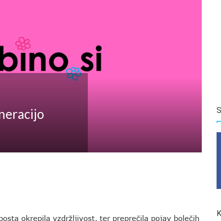
S
neracijo
K
ta okrepila vzdržljivost, ter preprečila pojav bolečih