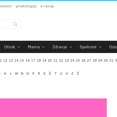
bolezni
ginekologija
e-revije
Otrok
Mama
Zdravje
Spolnost
Ost
1
12
13
14
15
16
17
18
19
20
21
22
23
24
25
26
27
28
29
30
31
J
K
L
M
N
O
P
R
S
Š
T
U
V
Z
Ž