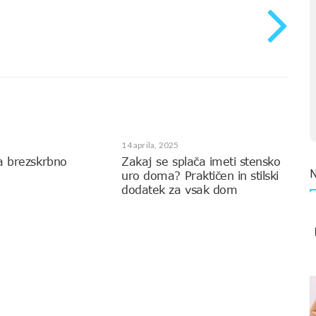
14 aprila, 2025
a brezskrbno
Zakaj se splača imeti stensko
uro doma? Praktičen in stilski
dodatek za vsak dom