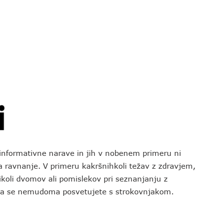
o informativne narave in jih v nobenem primeru ni
za ravnanje. V primeru kakršnihkoli težav z zdravjem,
koli dvomov ali pomislekov pri seznanjanju z
 da se nemudoma posvetujete s strokovnjakom.