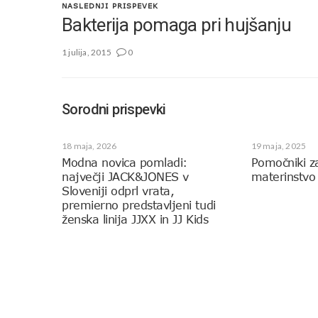
NASLEDNJI PRISPEVEK
Bakterija pomaga pri hujšanju
1 julija, 2015
0
Sorodni prispevki
18 maja, 2026
19 maja, 2025
Modna novica pomladi:
Pomočniki z
največji JACK&JONES v
materinstvo
Sloveniji odprl vrata,
premierno predstavljeni tudi
ženska linija JJXX in JJ Kids