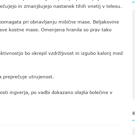
ečujejo in zmanjšujejo nastanek tihih vnetij v telesu.
pomagata pri obnavljanju mišične mase. Beljakovine
drave kostne mase. Omenjena hranila so prav tako
ktivnostjo bo okrepil vzdržljivost in izgubo kalorij med
 preprečuje utrujenost.
osti ingverja, po vadbi dokazano olajša bolečine v
K