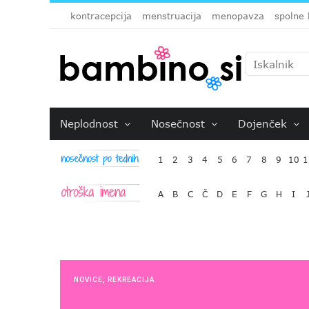
kontracepcija
menstruacija
menopavza
spolne 
Neplodnost
Nosečnost
Dojenček
1
2
3
4
5
6
7
8
9
10
1
A
B
C
Č
D
E
F
G
H
I
NOVICE
,
REKREACIJA