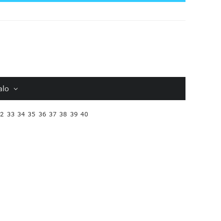
alo
32
33
34
35
36
37
38
39
40