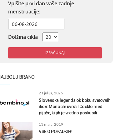
Vpišite prvi dan vaše zadnje
menstruacije:
Dolžina cikla
IZRAČUNAJ
NAJBOLJ BRANO
21 julija, 2026
Slovenska legenda ob boku svetovnih
ikon: Monocle uvrstil Cockto med
pijače, ki jih je vredno poskusiti
13 maja, 2019
VSE O POPADKIH!