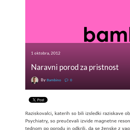
1 oktobra, 2012
Naravni porod za pristnost
By
Bambino
0
Raziskovalci, katerih so bili izsledki raziskave o
Psychiatry, so preučevali izvide magnetne res
tednom po porodu in odkrili, da se ženske z vag