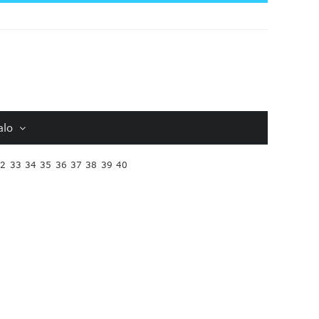
alo
32
33
34
35
36
37
38
39
40