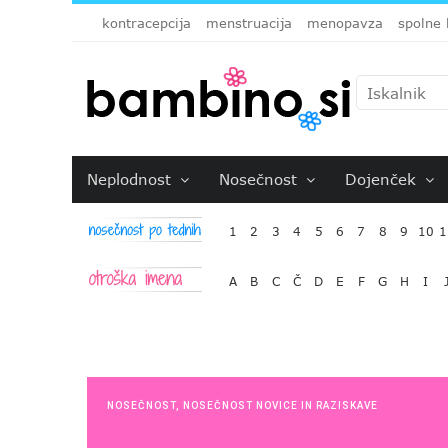
kontracepcija
menstruacija
menopavza
spolne 
Neplodnost
Nosečnost
Dojenček
1
2
3
4
5
6
7
8
9
10
1
A
B
C
Č
D
E
F
G
H
I
NOSEČNOST
,
NOSEČNOST NOVICE IN RAZISKAVE