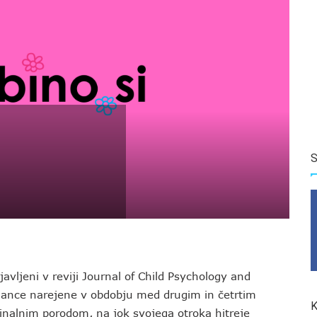
S
bjavljeni v reviji Journal of Child Psychology and
onance narejene v obdobju med drugim in četrtim
K
inalnim porodom, na jok svojega otroka hitreje