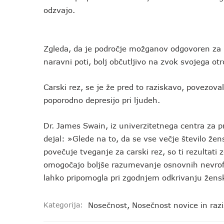
odzvajo.
Zgleda, da je področje možganov odgovoren za re
naravni poti, bolj občutljivo na zvok svojega otr
Carski rez, se je že pred to raziskavo, povezov
poporodno depresijo pri ljudeh.
Dr. James Swain, iz univerzitetnega centra za p
dejal: »Glede na to, da se vse večje število žen
povečuje tveganje za carski rez, so ti rezultati 
omogočajo boljše razumevanje osnovnih nevrofiz
lahko pripomogla pri zgodnjem odkrivanju žensk
Kategorija:
Nosečnost
,
Nosečnost novice in raz