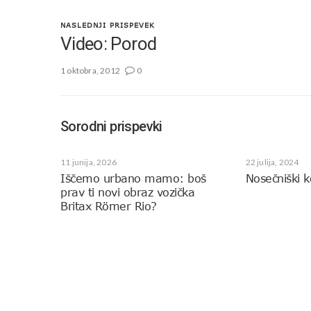
NASLEDNJI PRISPEVEK
Video: Porod
1 oktobra, 2012
0
Sorodni prispevki
11 junija, 2026
22 julija, 2024
Iščemo urbano mamo: boš
Nosečniški k
prav ti novi obraz vozička
Britax Römer Rio?