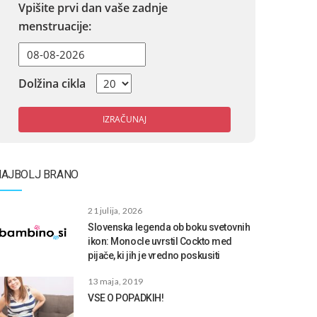
Vpišite prvi dan vaše zadnje
menstruacije:
Dolžina cikla
IZRAČUNAJ
NAJBOLJ BRANO
21 julija, 2026
Slovenska legenda ob boku svetovnih
ikon: Monocle uvrstil Cockto med
pijače, ki jih je vredno poskusiti
13 maja, 2019
VSE O POPADKIH!