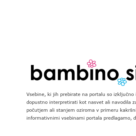
Vsebine, ki jih prebirate na portalu so izključn
dopustno interpretirati kot nasvet ali navodila 
počutjem ali stanjem oziroma v primeru kakršni
informativnimi vsebinami portala predlagamo,