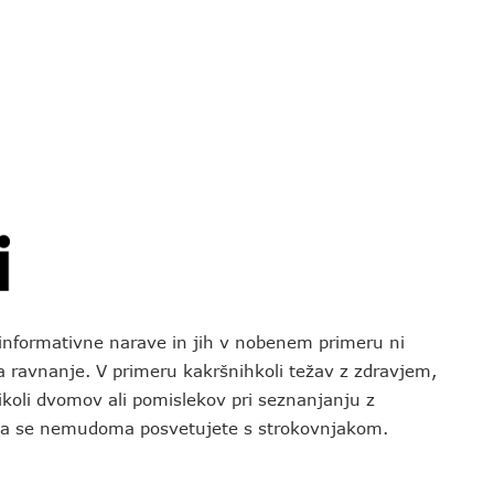
o informativne narave in jih v nobenem primeru ni
za ravnanje. V primeru kakršnihkoli težav z zdravjem,
koli dvomov ali pomislekov pri seznanjanju z
 da se nemudoma posvetujete s strokovnjakom.