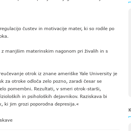
gulacijo čustev in motivacije mater, ki so rodile po
oka.
al z manjšim materinskim nagonom pri živalih in s
reučevanje otrok iz znane ameriške Yale University je
sk za otroke odloča zelo pozno, zaradi česar se
zelo pomembni. Rezultati, v smeri otrok-starši,
ioloških in psiholoških dejavnikov. Raziskava bi
, ki jim grozi poporodna depresija.«
K
iskave