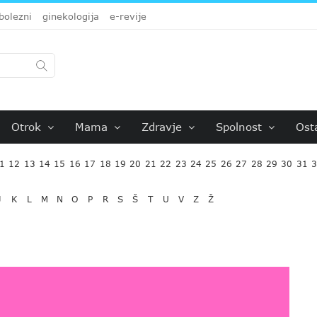
bolezni
ginekologija
e-revije
Otrok
Mama
Zdravje
Spolnost
Ost
1
12
13
14
15
16
17
18
19
20
21
22
23
24
25
26
27
28
29
30
31
J
K
L
M
N
O
P
R
S
Š
T
U
V
Z
Ž