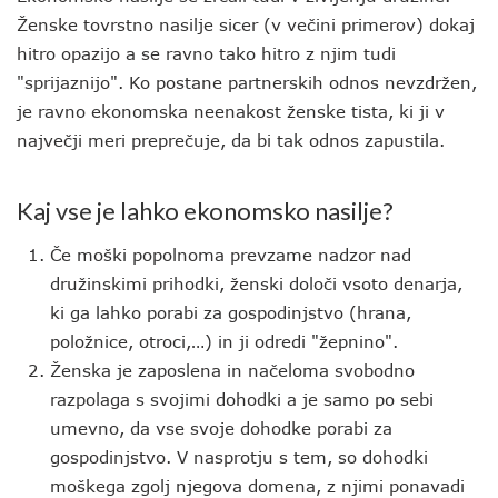
Ženske tovrstno nasilje sicer (v večini primerov) dokaj
hitro opazijo a se ravno tako hitro z njim tudi
"sprijaznijo". Ko postane partnerskih odnos nevzdržen,
je ravno ekonomska neenakost ženske tista, ki ji v
največji meri preprečuje, da bi tak odnos zapustila.
Kaj vse je lahko ekonomsko nasilje?
Če moški popolnoma prevzame nadzor nad
družinskimi prihodki, ženski določi vsoto denarja,
ki ga lahko porabi za gospodinjstvo (hrana,
položnice, otroci,…) in ji odredi "žepnino".
Ženska je zaposlena in načeloma svobodno
razpolaga s svojimi dohodki a je samo po sebi
umevno, da vse svoje dohodke porabi za
gospodinjstvo. V nasprotju s tem, so dohodki
moškega zgolj njegova domena, z njimi ponavadi