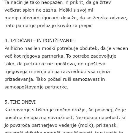
Ta način je tako neopazen in prikrit, da ga žrtev
večkrat sploh ne zazna. Moški s svojimi
manipulativnimi igricami doseže, da se ženska odzove,
nato pa nanjo preložijo krivdo za prepir.
4. IZLOČANJE IN PONIŽEVANJE
Psihično nasilen moški potrebuje občutek, da je vreden
več kot njegova partnerka. To potrebo zadovoljuje
tako, da partnerke ne upošteva, ne upošteva
njegovega mnenja ali pa razvrednoti vsa njena
prizadevanja. Tako počasi ruši samozavest in
samospoštovanje partnerke.
5. TIHI DNEVI
Kaznovanje s tišino je močno orožje, še posebej, če je
prisotna še opazna sovražnost. Neznosna napetost, ki
jo povzroča partnerjevo vedenje (molk), pri ženski
povzroči občutke nemoči, zapuščenosti, frustracije in