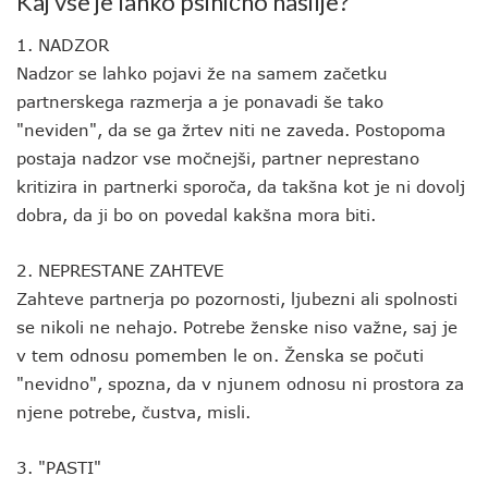
Kaj vse je lahko psihično nasilje?
1. NADZOR
Nadzor se lahko pojavi že na samem začetku
partnerskega razmerja a je ponavadi še tako
"neviden", da se ga žrtev niti ne zaveda. Postopoma
postaja nadzor vse močnejši, partner neprestano
kritizira in partnerki sporoča, da takšna kot je ni dovolj
dobra, da ji bo on povedal kakšna mora biti.
2. NEPRESTANE ZAHTEVE
Zahteve partnerja po pozornosti, ljubezni ali spolnosti
se nikoli ne nehajo. Potrebe ženske niso važne, saj je
v tem odnosu pomemben le on. Ženska se počuti
"nevidno", spozna, da v njunem odnosu ni prostora za
njene potrebe, čustva, misli.
3. "PASTI"