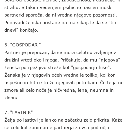
strahu. S takim vedenjem psihično nasilen moški
partnerki sporoča, da ni vredna njegove pozornosti.
Ponavadi ženska pristane na marsikaj, le da se "tihi
dnevi" končajo.
6. "GOSPODAR "
Partner je prepričan, da se mora celotno življenje v
družini vrteti okoli njega. Pričakuje, da mu "njegova"
ženska potrpežljivo streže kot "gospodarju hiše".
Ženska je v njegovih očeh vredna le toliko, kolikor
uspešno in hitro streže njegovih potrebam. Če tega ne
zmore ali celo noče je ničvredna, lena, neumna in
zlobna.
7. "LASTNIK"
Želja po lastitvi je lahko na začetku zelo prikrita. Kaže
se celo kot zanimanje partnerja za vsa področja