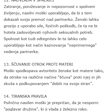
12. NADVLADA V SPALNICI
Zatiranje, poniževanje in nepozornost v spolnem
življenju, nasilni moški uporabljajo, da bi s tem
dokazali svojo premoč nad partnerko. Ženski lahko
grozijo z uporabo sile, fizičnih poškodb, če ta ne bi
hotela zadovoljevati njihovih seksualnih potreb.
Spolnost kot tudi odtegnitev le-te lahko celo
uporabljajo kot način kaznovanja "neprimernega"
vedenja partnerke.
13. ŠČUVANJE OTROK PROTI MATERI
Moški spodkopava avtoriteto ženske kot matere tako,
da otroke na različne načine "ščuva" proti njej in jih
skuša s podkupovanjem "dobiti na svojo stran".
14. TIRANSKA PRAVILA
Psihično nasilen moški je prepričan, da je nesporni
"poglavar družine", ki ji vlada z železno roko.