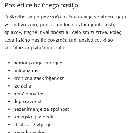
Posledice fizičnega nasilja
Poškodbe, ki jih povzroča fizično nasilje se stopnjujejo
vse od vreznin, prask, modric do zlomljenih kosti,
splavov, trajne invalidnosti ali celo smrti žrtve. Poleg
tega fizično nasilje povzroča tudi posledice, ki so
značilne za psihično nasilje:
pomanjkanje energije
anksioznost
kronična zaskrbljenost
izolacija
neučinkovitost
depresivnost
nezanimanje za spolnost
tenzijski glavoboli
strah za življenje
napadi panike