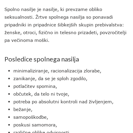
Spolno nasilje je nasilje, ki prevzame obliko
seksualnosti. Žrtve spolnega nasilja so ponavadi
pripadniki in pripadnice šibkejših skupin prebivalstva:
ženske, otroci, fizično in telesno prizadeti, povzročitelji
pa večinoma moški.
Posledice spolnega nasilja
minimaliziranje, racionalizacija zlorabe,
zanikanje, da se je sploh zgodilo,
potlačitev spomina,
občutek, da telo ni tvoje,
potreba po absolutni kontroli nad življenjem,
bežanje,
samopoškodbe,
poskusi samomora,
različne oblike odvisnosti,