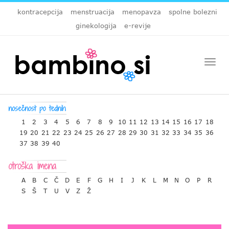
kontracepcija
menstruacija
menopavza
spolne bolezni
ginekologija
e-revije
Togg
navi
1
2
3
4
5
6
7
8
9
10
11
12
13
14
15
16
17
18
19
20
21
22
23
24
25
26
27
28
29
30
31
32
33
34
35
36
37
38
39
40
A
B
C
Č
D
E
F
G
H
I
J
K
L
M
N
O
P
R
S
Š
T
U
V
Z
Ž