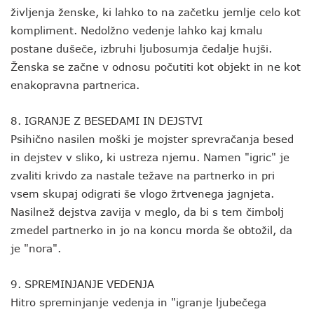
življenja ženske, ki lahko to na začetku jemlje celo kot
kompliment. Nedolžno vedenje lahko kaj kmalu
postane dušeče, izbruhi ljubosumja čedalje hujši.
Ženska se začne v odnosu počutiti kot objekt in ne kot
enakopravna partnerica.
8. IGRANJE Z BESEDAMI IN DEJSTVI
Psihično nasilen moški je mojster sprevračanja besed
in dejstev v sliko, ki ustreza njemu. Namen "igric" je
zvaliti krivdo za nastale težave na partnerko in pri
vsem skupaj odigrati še vlogo žrtvenega jagnjeta.
Nasilnež dejstva zavija v meglo, da bi s tem čimbolj
zmedel partnerko in jo na koncu morda še obtožil, da
je "nora".
9. SPREMINJANJE VEDENJA
Hitro spreminjanje vedenja in "igranje ljubečega