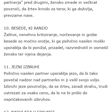
partnerja" pred drugimi, žensko zmede in večkrat
povzroči, da žrtev krivdo za teror, ki ga doživlja,
prevzame nase.
10. BESEDE, KI RANIJO
Žalitve, nenehno kritiziranje, norčevanje in grobe
besede so močno orožje, ki ga psihično nasilen moški
uporablja da bi ponižal, prizadel, razvrednotil in osmešil
žensko ter njena dejanja.
11. JEZNI IZBRUHI
Psihično nasilen partner uporablja jezo, da bi tako
povečal nadzor nad partnerko in ji vsilil svojo voljo.
Izbruhi jeze povzročijo, da se žrtev, zaradi strahu, trudi
ustrezati za vsako ceno, da le ne bi prišlo do
nepričakovanih izbruhov.