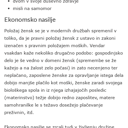
dvom v svoje duševno zdravje
misli na samomor
Ekonomsko nasilje
Položaj žensk se je v modernih družbah spremenil v
toliko, da je pravni položaj žensk z ustavo in zakoni
izenačen s pravnim položajem moških. Vendar
vsakdan kaže nekoliko drugačno podobo: gospodinjsko
delo je še vedno v domeni žensk (spremembe se že
kažejo a na žalost zelo počasi) in zato necenjeno ter
neplačano, zaposlene ženske za opravljanje istega dela
dobijo manjše plačilo kot moški, ženske zaradi svojega
biološkega spola in iz njega izhajajočih posledic
(materinstvo) težje dobijo redno zaposlitev, matere
samohranilke le s težavo dosežejo plačevanje
preživnin, itd.
Ekonomsko nasilje se zrcali tudi v življenju družine.