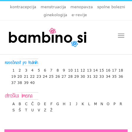
kontracepcija
menstruacija
menopavza
spolne bolezni
ginekologija
e-revije
Togg
navi
1
2
3
4
5
6
7
8
9
10
11
12
13
14
15
16
17
18
19
20
21
22
23
24
25
26
27
28
29
30
31
32
33
34
35
36
37
38
39
40
A
B
C
Č
D
E
F
G
H
I
J
K
L
M
N
O
P
R
S
Š
T
U
V
Z
Ž