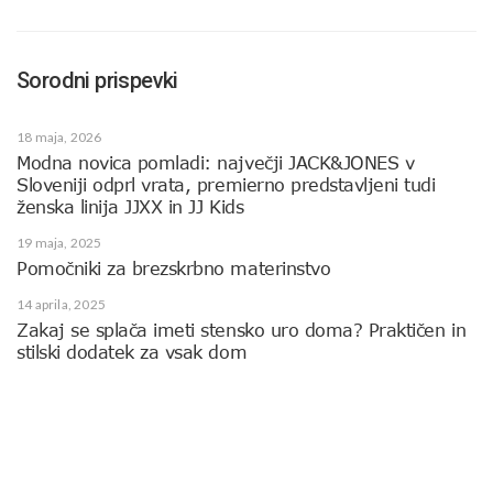
Sorodni prispevki
18 maja, 2026
Modna novica pomladi: največji JACK&JONES v
Sloveniji odprl vrata, premierno predstavljeni tudi
ženska linija JJXX in JJ Kids
19 maja, 2025
Pomočniki za brezskrbno materinstvo
14 aprila, 2025
Zakaj se splača imeti stensko uro doma? Praktičen in
stilski dodatek za vsak dom