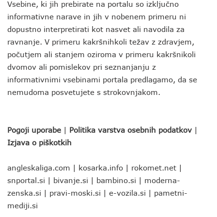
Vsebine, ki jih prebirate na portalu so izključno
informativne narave in jih v nobenem primeru ni
dopustno interpretirati kot nasvet ali navodila za
ravnanje. V primeru kakršnihkoli težav z zdravjem,
počutjem ali stanjem oziroma v primeru kakršnikoli
dvomov ali pomislekov pri seznanjanju z
informativnimi vsebinami portala predlagamo, da se
nemudoma posvetujete s strokovnjakom.
Pogoji uporabe
|
Politika varstva osebnih podatkov
|
Izjava o piškotkih
angleskaliga.com
|
kosarka.info
|
rokomet.net
|
snportal.si
|
bivanje.si
|
bambino.si
|
moderna-
zenska.si
|
pravi-moski.si
|
e-vozila.si
|
pametni-
mediji.si