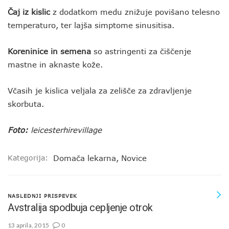
Čaj iz kislic
z dodatkom medu znižuje povišano telesno
temperaturo, ter lajša simptome sinusitisa.
Koreninice in semena
so astringenti za čiščenje
mastne in aknaste kože.
Včasih je kislica veljala za zelišče za zdravljenje
skorbuta.
Foto:
leicesterhirevillage
Kategorija:
Domača lekarna
,
Novice
NASLEDNJI PRISPEVEK
Avstralija spodbuja cepljenje otrok
13 aprila, 2015
0