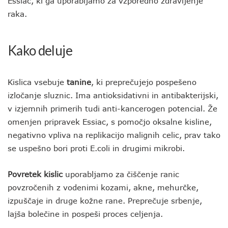
Essiac, ki ga uporabljamo za vzporedno zdravljenje
raka.
Kako deluje
Kislica vsebuje
tanine
, ki preprečujejo pospešeno
izločanje sluznic. Ima antioksidativni in antibakterijski,
v izjemnih primerih tudi anti-kancerogen potencial. Že
omenjen pripravek Essiac, s pomočjo oksalne kisline,
negativno vpliva na replikacijo malignih celic, prav tako
se uspešno bori proti E.coli in drugimi mikrobi.
Povretek kislic
uporabljamo za čiščenje ranic
povzročenih z vodenimi kozami, akne, mehurčke,
izpuščaje in druge kožne rane. Preprečuje srbenje,
lajša bolečine in pospeši proces celjenja.