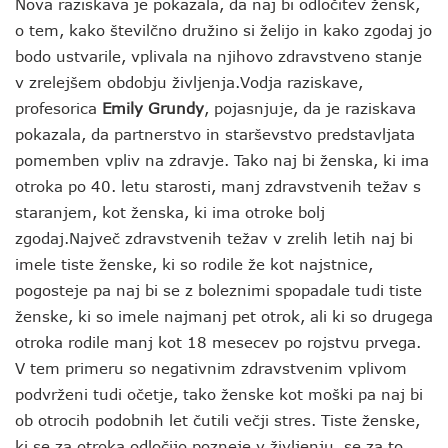
Nova raziskava je pokazala, da naj bi odločitev žensk,
o tem, kako številčno družino si želijo in kako zgodaj jo
bodo ustvarile, vplivala na njihovo zdravstveno stanje
v zrelejšem obdobju življenja.Vodja raziskave,
profesorica
Emily Grundy
, pojasnjuje, da je raziskava
pokazala, da partnerstvo in starševstvo predstavljata
pomemben vpliv na zdravje. Tako naj bi ženska, ki ima
otroka po 40. letu starosti, manj zdravstvenih težav s
staranjem, kot ženska, ki ima otroke bolj
zgodaj.Največ zdravstvenih težav v zrelih letih naj bi
imele tiste ženske, ki so rodile že kot najstnice,
pogosteje pa naj bi se z boleznimi spopadale tudi tiste
ženske, ki so imele najmanj pet otrok, ali ki so drugega
otroka rodile manj kot 18 mesecev po rojstvu prvega.
V tem primeru so negativnim zdravstvenim vplivom
podvrženi tudi očetje, tako ženske kot moški pa naj bi
ob otrocih podobnih let čutili večji stres. Tiste ženske,
ki se za otroka odločijo pozneje v življenju, se za to