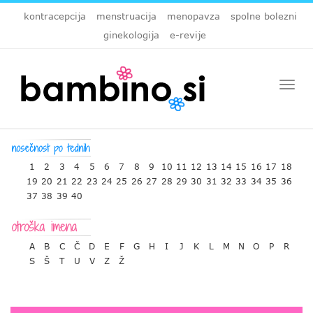
kontracepcija
menstruacija
menopavza
spolne bolezni
ginekologija
e-revije
Togg
navi
1
2
3
4
5
6
7
8
9
10
11
12
13
14
15
16
17
18
19
20
21
22
23
24
25
26
27
28
29
30
31
32
33
34
35
36
37
38
39
40
A
B
C
Č
D
E
F
G
H
I
J
K
L
M
N
O
P
R
S
Š
T
U
V
Z
Ž