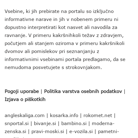
Vsebine, ki jih prebirate na portalu so izključno
informativne narave in jih v nobenem primeru ni
dopustno interpretirati kot nasvet ali navodila za
ravnanje. V primeru kakršnihkoli težav z zdravjem,
počutjem ali stanjem oziroma v primeru kakršnikoli
dvomov ali pomislekov pri seznanjanju z
informativnimi vsebinami portala predlagamo, da se
nemudoma posvetujete s strokovnjakom.
Pogoji uporabe
|
Politika varstva osebnih podatkov
|
Izjava o piškotkih
angleskaliga.com
|
kosarka.info
|
rokomet.net
|
snportal.si
|
bivanje.si
|
bambino.si
|
moderna-
zenska.si
|
pravi-moski.si
|
e-vozila.si
|
pametni-