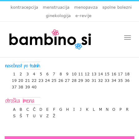
kontracepcija
menstruacija
menopavza
spolne bolezni
ginekologija
e-revije
Togg
navi
1
2
3
4
5
6
7
8
9
10
11
12
13
14
15
16
17
18
19
20
21
22
23
24
25
26
27
28
29
30
31
32
33
34
35
36
37
38
39
40
A
B
C
Č
D
E
F
G
H
I
J
K
L
M
N
O
P
R
S
Š
T
U
V
Z
Ž