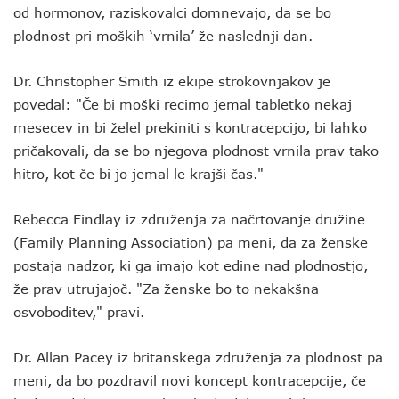
od hormonov, raziskovalci domnevajo, da se bo
plodnost pri moških ‘vrnila’ že naslednji dan.
Dr. Christopher Smith iz ekipe strokovnjakov je
povedal: "Če bi moški recimo jemal tabletko nekaj
mesecev in bi želel prekiniti s kontracepcijo, bi lahko
pričakovali, da se bo njegova plodnost vrnila prav tako
hitro, kot če bi jo jemal le krajši čas."
Rebecca Findlay iz združenja za načrtovanje družine
(Family Planning Association) pa meni, da za ženske
postaja nadzor, ki ga imajo kot edine nad plodnostjo,
že prav utrujajoč. "Za ženske bo to nekakšna
osvoboditev," pravi.
Dr. Allan Pacey iz britanskega združenja za plodnost pa
meni, da bo pozdravil novi koncept kontracepcije, če