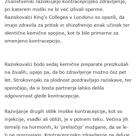
Znanstveniki raziskujejo kontracepcijsko zdravljenje,
pri katerem moški ne bi več izlivali sperme.
Raziskovalci King’s Collegea v Londonu so opazili, da
imajo zdravila za pritisk in shizofrenijo enak učinek ter
identične kemične spojine, kot bi bile primerne za
omenjeno kontracepcijo.
Raziskovalci bodo sedaj kemične preparate preizkušali
na živalih, upajo pa, da bo zdravljenje možno čez pet
let. Strokovnjaki za plodnost pozdravljajo raziskave, ter
sporočajo, da si bosta partnerja lahko delila
odgovornost glede kontracepcije.
Razvijanje drugih oblik moške kontracepcije, kot so
injekcije, vsadki ali obliži, je v polnem teku. Večina jih
temelji na hormonih, ki ‘prelisičijo’ možgane, da se le-
ti ne proizvajajo. Kontracepcijsko zdravljenje pa deluje