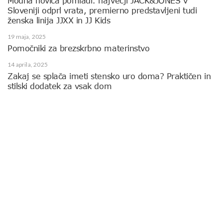
Modna novica pomladi: največji JACK&JONES v
Sloveniji odprl vrata, premierno predstavljeni tudi
ženska linija JJXX in JJ Kids
19 maja, 2025
Pomočniki za brezskrbno materinstvo
14 aprila, 2025
Zakaj se splača imeti stensko uro doma? Praktičen in
stilski dodatek za vsak dom