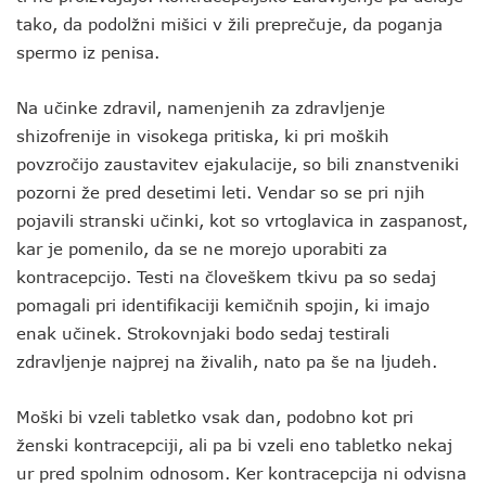
tako, da podolžni mišici v žili preprečuje, da poganja
spermo iz penisa.
Na učinke zdravil, namenjenih za zdravljenje
shizofrenije in visokega pritiska, ki pri moških
povzročijo zaustavitev ejakulacije, so bili znanstveniki
pozorni že pred desetimi leti. Vendar so se pri njih
pojavili stranski učinki, kot so vrtoglavica in zaspanost,
kar je pomenilo, da se ne morejo uporabiti za
kontracepcijo. Testi na človeškem tkivu pa so sedaj
pomagali pri identifikaciji kemičnih spojin, ki imajo
enak učinek. Strokovnjaki bodo sedaj testirali
zdravljenje najprej na živalih, nato pa še na ljudeh.
Moški bi vzeli tabletko vsak dan, podobno kot pri
ženski kontracepciji, ali pa bi vzeli eno tabletko nekaj
ur pred spolnim odnosom. Ker kontracepcija ni odvisna