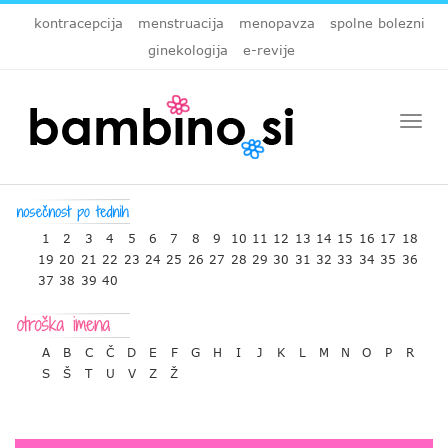
kontracepcija
menstruacija
menopavza
spolne bolezni
ginekologija
e-revije
Togg
navi
1
2
3
4
5
6
7
8
9
10
11
12
13
14
15
16
17
18
19
20
21
22
23
24
25
26
27
28
29
30
31
32
33
34
35
36
37
38
39
40
A
B
C
Č
D
E
F
G
H
I
J
K
L
M
N
O
P
R
S
Š
T
U
V
Z
Ž