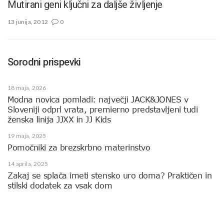
Mutirani geni ključni za daljše življenje
13 junija, 2012
0
Sorodni prispevki
18 maja, 2026
Modna novica pomladi: največji JACK&JONES v
Sloveniji odprl vrata, premierno predstavljeni tudi
ženska linija JJXX in JJ Kids
19 maja, 2025
Pomočniki za brezskrbno materinstvo
14 aprila, 2025
Zakaj se splača imeti stensko uro doma? Praktičen in
stilski dodatek za vsak dom