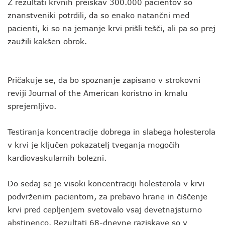
Z rezultati krvnih preiskav 300.000 pacientov so
znanstveniki potrdili, da so enako natančni med
pacienti, ki so na jemanje krvi prišli tešči, ali pa so prej
zaužili kakšen obrok.
Pričakuje se, da bo spoznanje zapisano v strokovni
reviji Journal of the American koristno in kmalu
sprejemljivo.
Testiranja koncentracije dobrega in slabega holesterola
v krvi je ključen pokazatelj tveganja mogočih
kardiovaskularnih bolezni.
Do sedaj se je visoki koncentraciji holesterola v krvi
podvrženim pacientom, za prebavo hrane in čiščenje
krvi pred cepljenjem svetovalo vsaj devetnajsturno
abstinenco. Rezultati 68-dnevne raziskave so v