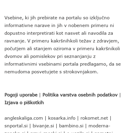
Vsebine, ki jih prebirate na portalu so izključno
informativne narave in jih v nobenem primeru ni
dopustno interpretirati kot nasvet ali navodila za
ravnanje. V primeru kakršnihkoli težav z zdravjem,
počutjem ali stanjem oziroma v primeru kakršnikoli
dvomov ali pomislekov pri seznanjanju z
informativnimi vsebinami portala predlagamo, da se
nemudoma posvetujete s strokovnjakom.
Pogoji uporabe
|
Politika varstva osebnih podatkov
|
Izjava o piškotkih
angleskaliga.com
|
kosarka.info
|
rokomet.net
|
snportal.si
|
bivanje.si
|
bambino.si
|
moderna-