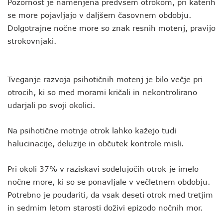
Pozornost je namenjena predvsem otrokom, pri katerih
se more pojavljajo v daljšem časovnem obdobju.
Dolgotrajne nočne more so znak resnih motenj, pravijo
strokovnjaki.
Tveganje razvoja psihotičnih motenj je bilo večje pri
otrocih, ki so med morami kričali in nekontrolirano
udarjali po svoji okolici.
Na psihotične motnje otrok lahko kažejo tudi
halucinacije, deluzije in občutek kontrole misli.
Pri okoli 37% v raziskavi sodelujočih otrok je imelo
nočne more, ki so se ponavljale v večletnem obdobju.
Potrebno je poudariti, da vsak deseti otrok med tretjim
in sedmim letom starosti doživi epizodo nočnih mor.