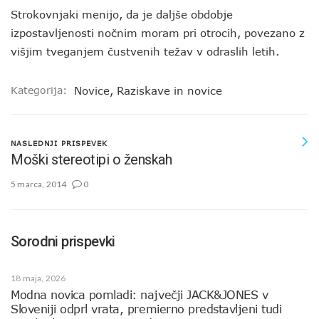
Strokovnjaki menijo, da je daljše obdobje
izpostavljenosti nočnim moram pri otrocih, povezano z
višjim tveganjem čustvenih težav v odraslih letih.
Kategorija:
Novice
,
Raziskave in novice
NASLEDNJI PRISPEVEK
Moški stereotipi o ženskah
5 marca, 2014
0
Sorodni prispevki
18 maja, 2026
Modna novica pomladi: največji JACK&JONES v
Sloveniji odprl vrata, premierno predstavljeni tudi