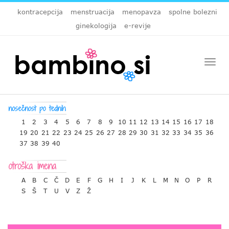
kontracepcija
menstruacija
menopavza
spolne bolezni
ginekologija
e-revije
Togg
navi
1
2
3
4
5
6
7
8
9
10
11
12
13
14
15
16
17
18
19
20
21
22
23
24
25
26
27
28
29
30
31
32
33
34
35
36
37
38
39
40
A
B
C
Č
D
E
F
G
H
I
J
K
L
M
N
O
P
R
S
Š
T
U
V
Z
Ž