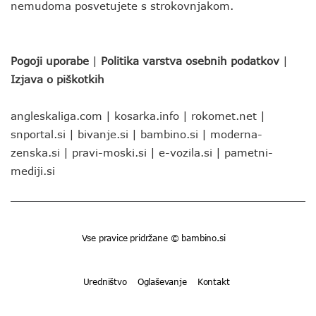
nemudoma posvetujete s strokovnjakom.
Pogoji uporabe
|
Politika varstva osebnih podatkov
|
Izjava o piškotkih
angleskaliga.com
|
kosarka.info
|
rokomet.net
|
snportal.si
|
bivanje.si
|
bambino.si
|
moderna-
zenska.si
|
pravi-moski.si
|
e-vozila.si
|
pametni-
mediji.si
Vse pravice pridržane © bambino.si
Uredništvo
Oglaševanje
Kontakt