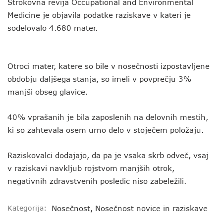
Strokovna revija Occupational and Environmental
Medicine je objavila podatke raziskave v kateri je
sodelovalo 4.680 mater.
Otroci mater, katere so bile v nosečnosti izpostavljene
obdobju daljšega stanja, so imeli v povprečju 3%
manjši obseg glavice.
40% vprašanih je bila zaposlenih na delovnih mestih,
ki so zahtevala osem urno delo v stoječem položaju.
Raziskovalci dodajajo, da pa je vsaka skrb odveč, vsaj
v raziskavi navkljub rojstvom manjših otrok,
negativnih zdravstvenih posledic niso zabeležili.
Kategorija:
Nosečnost
,
Nosečnost novice in raziskave