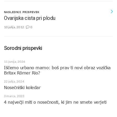
NASLEDNJI PRISPEVEK
Ovarijska cista pri plodu
10 julija, 2012
0
Sorodni prispevki
11 junija, 2026
Iščemo urbano mamo: boš prav ti novi obraz vozička
Britax Römer Rio?
22 julija, 2024
Nosečniški koledar
3 marca, 2023
4 največji miti o nosečnosti, ki jim ne smete verjeti