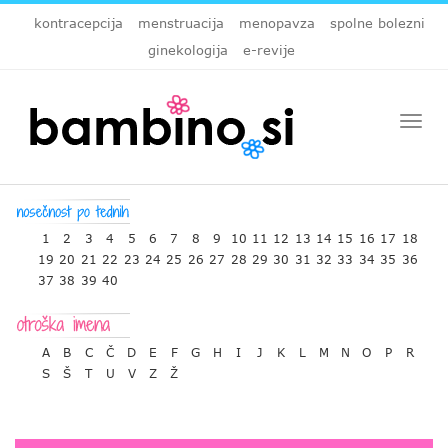
kontracepcija
menstruacija
menopavza
spolne bolezni
ginekologija
e-revije
Togg
navi
1
2
3
4
5
6
7
8
9
10
11
12
13
14
15
16
17
18
19
20
21
22
23
24
25
26
27
28
29
30
31
32
33
34
35
36
37
38
39
40
A
B
C
Č
D
E
F
G
H
I
J
K
L
M
N
O
P
R
S
Š
T
U
V
Z
Ž