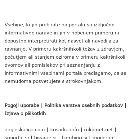
Vsebine, ki jih prebirate na portalu so izključno
informativne narave in jih v nobenem primeru ni
dopustno interpretirati kot nasvet ali navodila za
ravnanje. V primeru kakršnihkoli težav z zdravjem,
počutjem ali stanjem oziroma v primeru kakršnikoli
dvomov ali pomislekov pri seznanjanju z
informativnimi vsebinami portala predlagamo, da se
nemudoma posvetujete s strokovnjakom.
Pogoji uporabe
|
Politika varstva osebnih podatkov
|
Izjava o piškotkih
angleskaliga.com
|
kosarka.info
|
rokomet.net
|
snportal.si
|
bivanje.si
|
bambino.si
|
moderna-