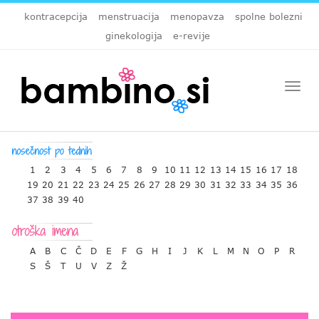
kontracepcija
menstruacija
menopavza
spolne bolezni
ginekologija
e-revije
Togg
navi
1
2
3
4
5
6
7
8
9
10
11
12
13
14
15
16
17
18
19
20
21
22
23
24
25
26
27
28
29
30
31
32
33
34
35
36
37
38
39
40
A
B
C
Č
D
E
F
G
H
I
J
K
L
M
N
O
P
R
S
Š
T
U
V
Z
Ž