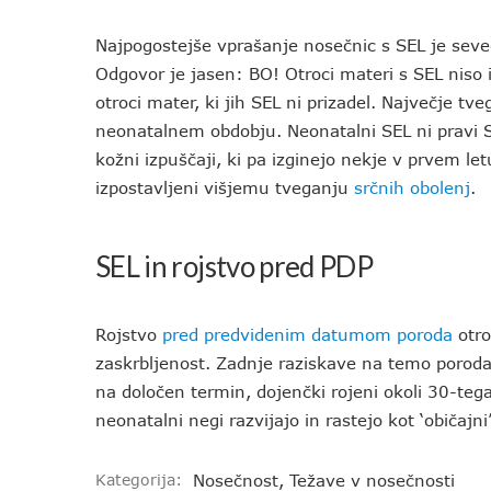
Najpogostejše vprašanje nosečnic s SEL je seve
Odgovor je jasen: BO! Otroci materi s SEL niso 
otroci mater, ki jih SEL ni prizadel. Največje tve
neonatalnem obdobju. Neonatalni SEL ni pravi S
kožni izpuščaji, ki pa izginejo nekje v prvem le
izpostavljeni višjemu tveganju
srčnih obolenj
.
SEL in rojstvo pred PDP
Rojstvo
pred predvidenim datumom poroda
otro
zaskrbljenost. Zadnje raziskave na temo poroda
na določen termin, dojenčki rojeni okoli 30-tega 
neonatalni negi razvijajo in rastejo kot ‘običajn
Kategorija:
Nosečnost
,
Težave v nosečnosti