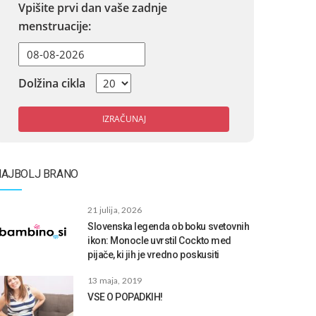
Vpišite prvi dan vaše zadnje
menstruacije:
Dolžina cikla
IZRAČUNAJ
NAJBOLJ BRANO
21 julija, 2026
Slovenska legenda ob boku svetovnih
ikon: Monocle uvrstil Cockto med
pijače, ki jih je vredno poskusiti
13 maja, 2019
VSE O POPADKIH!