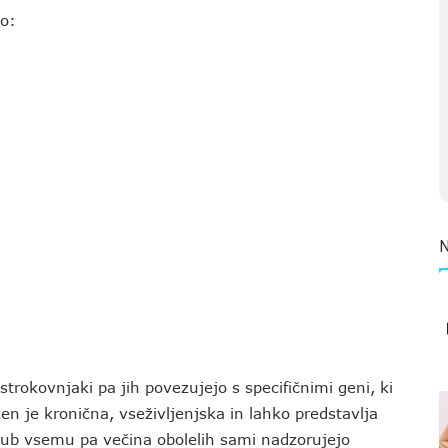
o:
trokovnjaki pa jih povezujejo s specifičnimi geni, ki
n je kronična, vseživljenjska in lahko predstavlja
jub vsemu pa večina obolelih sami nadzorujejo