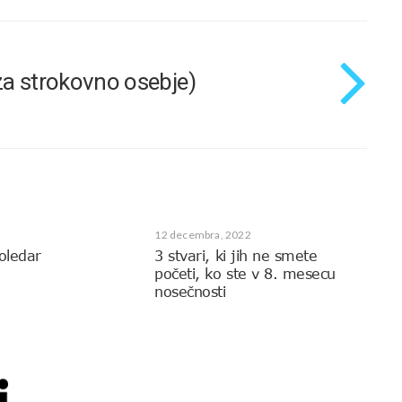
za strokovno osebje)
12 decembra, 2022
oledar
3 stvari, ki jih ne smete
početi, ko ste v 8. mesecu
nosečnosti