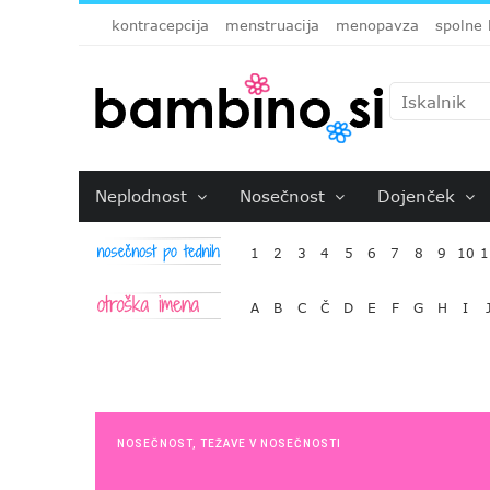
kontracepcija
menstruacija
menopavza
spolne 
Neplodnost
Nosečnost
Dojenček
1
2
3
4
5
6
7
8
9
10
1
A
B
C
Č
D
E
F
G
H
I
NOSEČNOST
,
TEŽAVE V NOSEČNOSTI