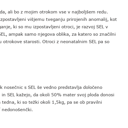
da, ali bo z mojim otrokom vse v najboljšem redu.
izpostavljeni višjemu tveganju prirojenih anomalij, kot
ganje, ki so mu izpostavljeni otroci, je razvoj SEL v
EL, ampak samo njegova oblika, za katero so značilni
tu otrokove starosti. Otroci z neonatalnim SEL pa so
k nosečnic s SEL še vedno predstavlja določeno
 in SEL kažejo, da okoli 50% mater svoj ploda donosi
tedna, ki so težki okoli 1,5kg, pa se ob pravilni
i’ nedonošenčki.