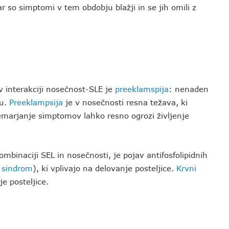
so simptomi v tem obdobju blažji in se jih omili z
v interakciji nosečnost-SLE je
preeklamspija
: nenaden
nu.
Preeklampsija
je v nosečnosti resna težava, ki
emarjanje simptomov lahko resno ogrozi življenje
binaciji SEL in nosečnosti, je pojav antifosfolipidnih
v sindrom
), ki vplivajo na delovanje posteljice.
Krvni
nje posteljice.