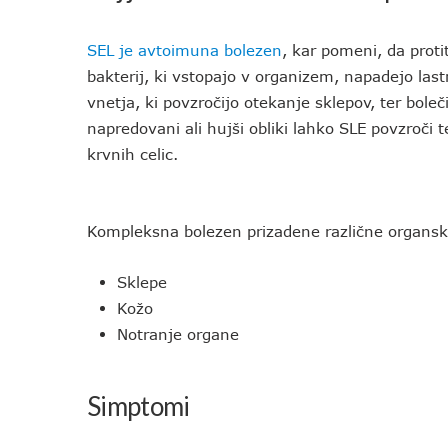
SEL je avtoimuna bolezen
, kar pomeni, da prot
bakterij, ki vstopajo v organizem, napadejo las
vnetja, ki povzročijo otekanje sklepov, ter bole
napredovani ali hujši obliki lahko SLE povzroči 
krvnih celic.
Kompleksna bolezen prizadene različne organsk
Sklepe
Kožo
Notranje organe
Simptomi