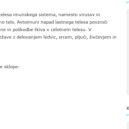
itelesa imunskega sistema, namesto virusov in
tno telo. Avtoimuni napad lastnega telesa povzroči
čine in poškodbe tkiva v celotnem telesu. V
težave z delovanjem ledvic, srcem, pljuči, živčevjem in
e sklope:
K