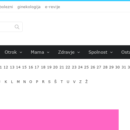
bolezni
ginekologija
e-revije
Otrok
Mama
Zdravje
Spolnost
Ost
1
12
13
14
15
16
17
18
19
20
21
22
23
24
25
26
27
28
29
30
31
J
K
L
M
N
O
P
R
S
Š
T
U
V
Z
Ž