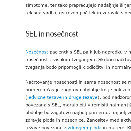
simptome, ter tako preprečujejo nadaljnje širje
telesna vadba, ustrezen počitek in zdravila siner
SEL in nosečnost
Nosečnost
pacientk s SEL pa kljub napredku v 
nosečnost z visokim tveganjem. Skrbno načrtov
tveganja bodo pripomogli k odločitvi in normal
Načrtovanje nosečnosti in sama nosečnost se m
primeren čas je zagotovo obdobje ko je bolezen,
(
ledvične težave in druge težave
), pod nadzoro
povezana s SEL, morajo biti v remisiji najmanj
obdobje bo zagotovo najbolj primerno, najbolj z
zdravje ploda in nosečnice. Zanositev med akti
težave povezane z
zdravjem ploda
in matere. K