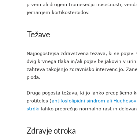
prvem ali drugem tromesečju nosečnosti, vendar 
jemanjem kortikosteroidov.
Težave
Najpogostejša zdravstvena težava, ki se pojavi 
dvig krvnega tlaka in/ali pojav beljakovin v uri
zahteva takojšnjo zdravniško intervencijo. Zan
ploda.
Druga pogosta težava, ki jo lahko predpišemo kom
protiteles (
antifosfolipidni sindrom ali Hugheso
strdki
lahko preprečijo normalno rast in delova
Zdravje otroka