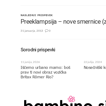
NASLEDNJI PRISPEVEK
Preeklampsija – nove smernice (
31 januarja, 2013
0
Sorodni prispevki
11 junija, 2026
22 julija, 2024
Iščemo urbano mamo: boš
Nosečniški k
prav ti novi obraz vozička
Britax Römer Rio?