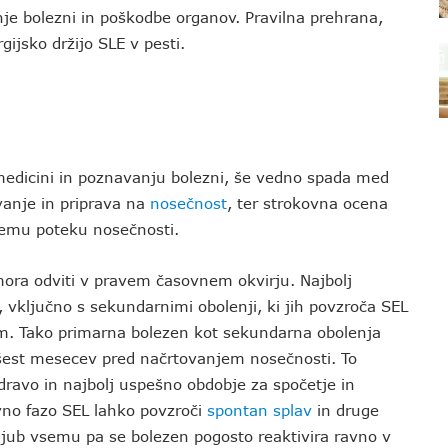
nje bolezni in poškodbe organov. Pravilna prehrana,
gijsko držijo SLE v pesti.
medicini in poznavanju bolezni, še vedno spada med
anje in priprava na
nosečnost
, ter strokovna ocena
nemu poteku nosečnosti.
ora odviti v pravem časovnem okvirju. Najbolj
 vključno s sekundarnimi obolenji, ki jih povzroča SEL
m. Tako primarna bolezen kot sekundarna obolenja
 šest mesecev pred načrtovanjem nosečnosti. To
dravo in najbolj uspešno obdobje za spočetje in
vno fazo SEL lahko povzroči
spontan splav
in druge
ljub vsemu pa se bolezen pogosto reaktivira ravno v