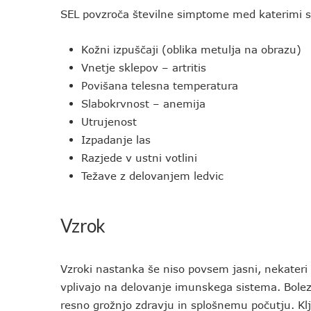
SEL povzroča številne simptome med katerimi s
Kožni izpuščaji (oblika metulja na obrazu)
Vnetje sklepov – artritis
Povišana telesna temperatura
Slabokrvnost – anemija
Utrujenost
Izpadanje las
Razjede v ustni votlini
Težave z delovanjem ledvic
Vzrok
Vzroki nastanka še niso povsem jasni, nekateri s
vplivajo na delovanje imunskega sistema. Boleze
resno grožnjo zdravju in splošnemu počutju. Kl