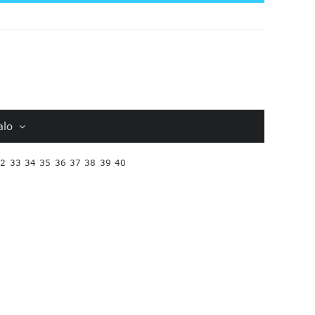
alo
32
33
34
35
36
37
38
39
40