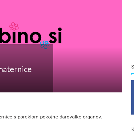
S
 maternice
ernice s poreklom pokojne darovalke organov.
K