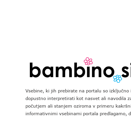
Vsebine, ki jih prebirate na portalu so izključn
dopustno interpretirati kot nasvet ali navodila 
počutjem ali stanjem oziroma v primeru kakršni
informativnimi vsebinami portala predlagamo,