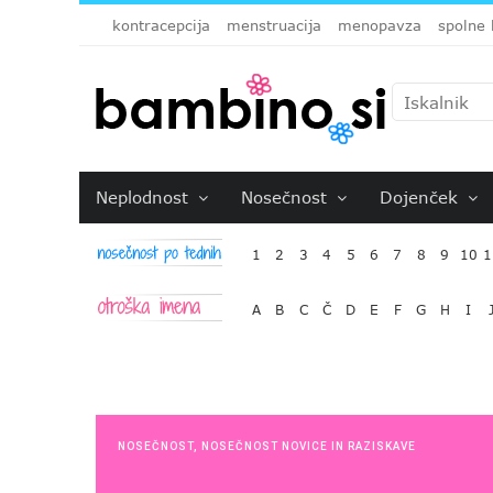
kontracepcija
menstruacija
menopavza
spolne 
Neplodnost
Nosečnost
Dojenček
1
2
3
4
5
6
7
8
9
10
1
A
B
C
Č
D
E
F
G
H
I
NOSEČNOST
,
NOSEČNOST NOVICE IN RAZISKAVE