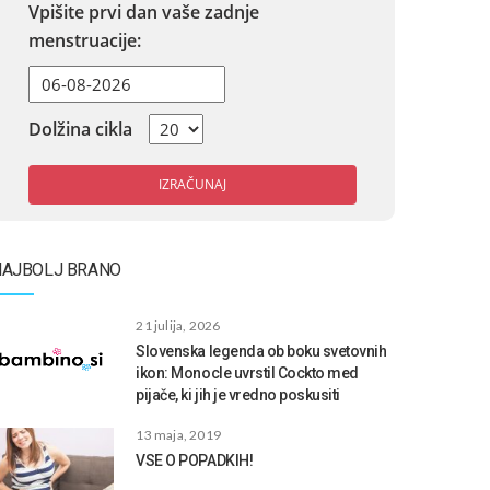
Vpišite prvi dan vaše zadnje
menstruacije:
Dolžina cikla
IZRAČUNAJ
NAJBOLJ BRANO
21 julija, 2026
Slovenska legenda ob boku svetovnih
ikon: Monocle uvrstil Cockto med
pijače, ki jih je vredno poskusiti
13 maja, 2019
VSE O POPADKIH!