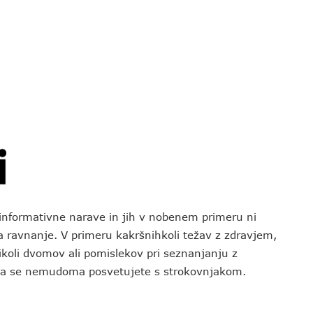
o informativne narave in jih v nobenem primeru ni
za ravnanje. V primeru kakršnihkoli težav z zdravjem,
koli dvomov ali pomislekov pri seznanjanju z
 da se nemudoma posvetujete s strokovnjakom.