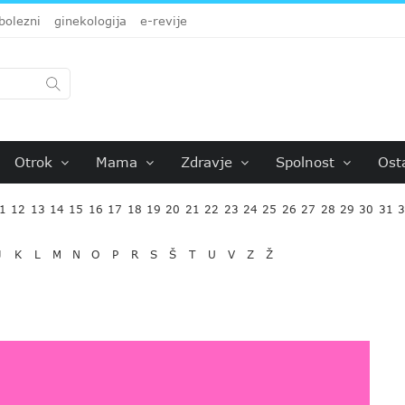
bolezni
ginekologija
e-revije
Otrok
Mama
Zdravje
Spolnost
Ost
1
12
13
14
15
16
17
18
19
20
21
22
23
24
25
26
27
28
29
30
31
J
K
L
M
N
O
P
R
S
Š
T
U
V
Z
Ž