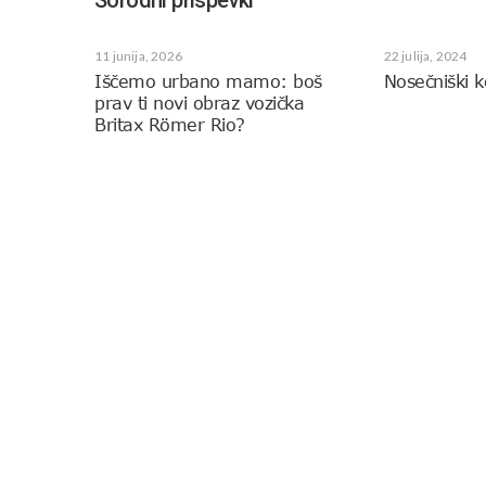
Sorodni prispevki
11 junija, 2026
22 julija, 2024
Iščemo urbano mamo: boš
Nosečniški k
prav ti novi obraz vozička
Britax Römer Rio?