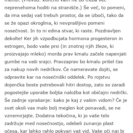
neprenehoma hoditi na stranišče.) Še več, to pomeni,
da ima sedaj vaš trebuh prostor, da se izboči, tako da
se že opazi okroglina, ki nevprašljivo pomeni
nosečnost. In to ni edina stvar, ki raste. Pozdravljen
dekolte! Ker jih vzpodbujata hormona progesteron in
estrogen, bodo vaše prsi (in znotraj njih žleze, ki
proizvajajo mleko) morda prav kmalu začele napenjati
gumbe na vaši srajci. Pravzaprav bo kmalu prišel čas
za nakup novih nedrčkov. Če nameravate dojiti, se
odpravite kar na nosečniški oddelek. Po rojstvu
dojenčka boste potrebovali hitri dostop, zato so zaradi
pogostejše uporabe boljša naložba kot običajni nedrčki.
Še zadnje vprašanje: kako je kaj z vašim vidom? Če je
svet okoli vas malo bolj meglen kot ponavadi, se ne
vznemirjajte. Dodatna tekočina, ki jo vaše telo
zadržuje med nosečnostjo, odebeli zunanjo plast
očesa, kar lahko rahlo pokvari vaš vid. Vaše oči naj bi