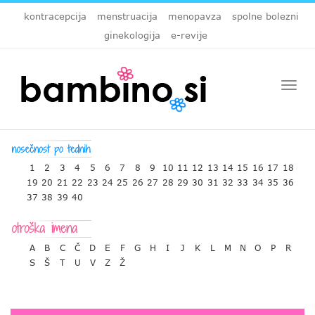
kontracepcija
menstruacija
menopavza
spolne bolezni
ginekologija
e-revije
Togg
navi
1
2
3
4
5
6
7
8
9
10
11
12
13
14
15
16
17
18
19
20
21
22
23
24
25
26
27
28
29
30
31
32
33
34
35
36
37
38
39
40
A
B
C
Č
D
E
F
G
H
I
J
K
L
M
N
O
P
R
S
Š
T
U
V
Z
Ž