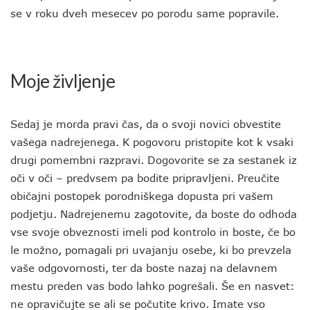
se v roku dveh mesecev po porodu same popravile.
Moje življenje
Sedaj je morda pravi čas, da o svoji novici obvestite
vašega nadrejenega. K pogovoru pristopite kot k vsaki
drugi pomembni razpravi. Dogovorite se za sestanek iz
oči v oči – predvsem pa bodite pripravljeni. Preučite
običajni postopek porodniškega dopusta pri vašem
podjetju. Nadrejenemu zagotovite, da boste do odhoda
vse svoje obveznosti imeli pod kontrolo in boste, če bo
le možno, pomagali pri uvajanju osebe, ki bo prevzela
vaše odgovornosti, ter da boste nazaj na delavnem
mestu preden vas bodo lahko pogrešali. Še en nasvet:
ne opravičujte se ali se počutite krivo. Imate vso