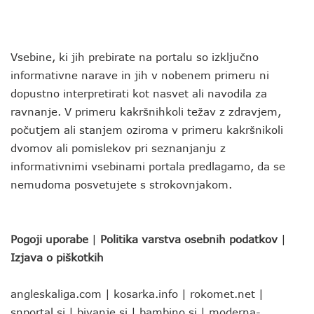
Vsebine, ki jih prebirate na portalu so izključno
informativne narave in jih v nobenem primeru ni
dopustno interpretirati kot nasvet ali navodila za
ravnanje. V primeru kakršnihkoli težav z zdravjem,
počutjem ali stanjem oziroma v primeru kakršnikoli
dvomov ali pomislekov pri seznanjanju z
informativnimi vsebinami portala predlagamo, da se
nemudoma posvetujete s strokovnjakom.
Pogoji uporabe
|
Politika varstva osebnih podatkov
|
Izjava o piškotkih
angleskaliga.com
|
kosarka.info
|
rokomet.net
|
snportal.si
|
bivanje.si
|
bambino.si
|
moderna-