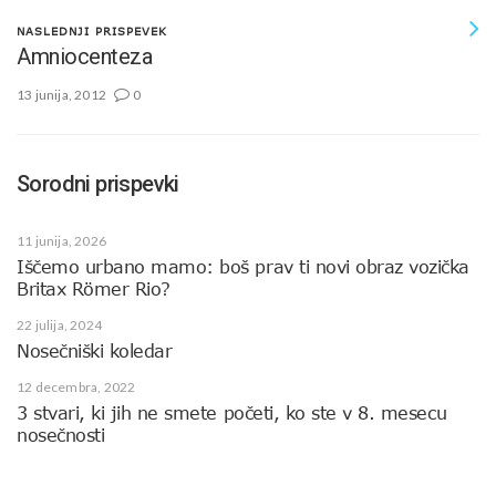
NASLEDNJI PRISPEVEK
Amniocenteza
13 junija, 2012
0
Sorodni prispevki
11 junija, 2026
Iščemo urbano mamo: boš prav ti novi obraz vozička
Britax Römer Rio?
22 julija, 2024
Nosečniški koledar
12 decembra, 2022
3 stvari, ki jih ne smete početi, ko ste v 8. mesecu
nosečnosti