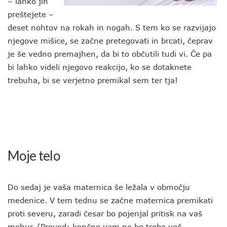
– lahko jih
preštejete –
deset nohtov na rokah in nogah. S tem ko se razvijajo
njegove mišice, se začne pretegovati in brcati, čeprav
je še vedno premajhen, da bi to občutili tudi vi. Če pa
bi lahko videli njegovo reakcijo, ko se dotaknete
trebuha, bi se verjetno premikal sem ter tja!
Moje telo
Do sedaj je vaša maternica še ležala v območju
medenice. V tem tednu se začne maternica premikati
proti severu, zaradi česar bo pojenjal pritisk na vaš
mehur. (Prevod: končno vam ne bo treba več