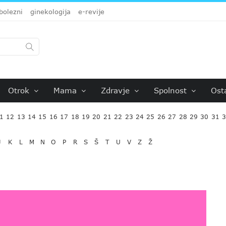
bolezni
ginekologija
e-revije
Otrok
Mama
Zdravje
Spolnost
Ost
1
12
13
14
15
16
17
18
19
20
21
22
23
24
25
26
27
28
29
30
31
J
K
L
M
N
O
P
R
S
Š
T
U
V
Z
Ž