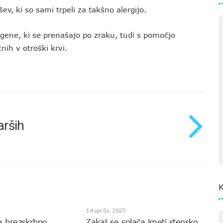
ršev, ki so sami trpeli za takšno alergijo.
ergene, ki se prenašajo po zraku, tudi s pomočjo
nih v otroški krvi.
arših
K
14 aprila, 2025
a brezskrbno
Zakaj se splača imeti stensko