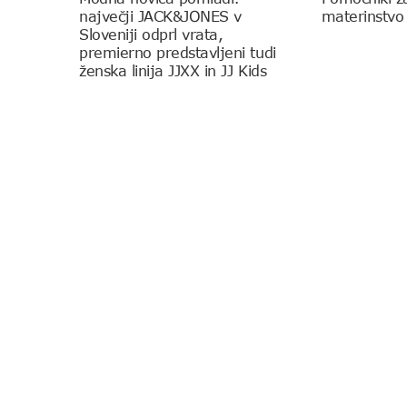
največji JACK&JONES v
materinstvo
Sloveniji odprl vrata,
premierno predstavljeni tudi
ženska linija JJXX in JJ Kids