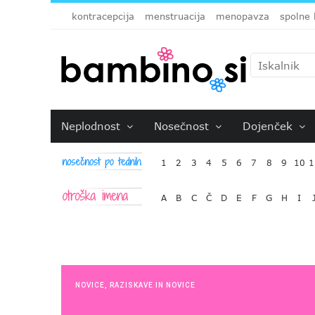
kontracepcija
menstruacija
menopavza
spolne 
Neplodnost
Nosečnost
Dojenček
1
2
3
4
5
6
7
8
9
10
1
A
B
C
Č
D
E
F
G
H
I
NOVICE
,
RAZISKAVE IN NOVICE