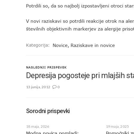
Potrdili so, da so najbolj izpostavljeni otroci sta
V novi raziskavi so potrdili reakcije otrok na al
številnih objektivnih markerjev za alergije prisot
Kategorija:
Novice
,
Raziskave in novice
NASLEDNJI PRISPEVEK
Depresija pogosteje pri mlajših st
13 junija, 2012
0
Sorodni prispevki
18 maja, 2026
19 maja, 2025
Modna novica pomladi:
Pomočniki z