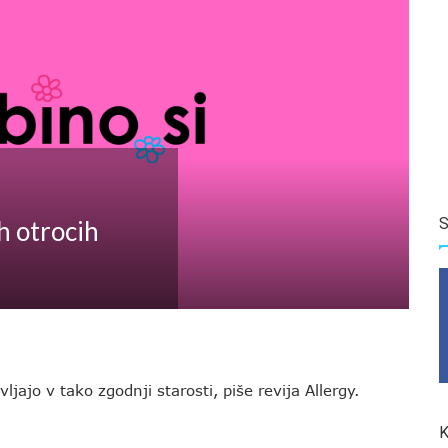
S
h otrocih
ljajo v tako zgodnji starosti, piše revija Allergy.
K