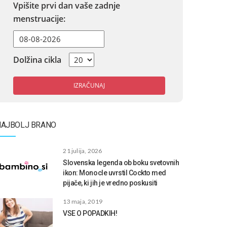
Vpišite prvi dan vaše zadnje
menstruacije:
Dolžina cikla
IZRAČUNAJ
NAJBOLJ BRANO
21 julija, 2026
Slovenska legenda ob boku svetovnih
ikon: Monocle uvrstil Cockto med
pijače, ki jih je vredno poskusiti
13 maja, 2019
VSE O POPADKIH!