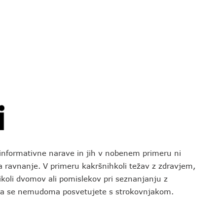
o informativne narave in jih v nobenem primeru ni
za ravnanje. V primeru kakršnihkoli težav z zdravjem,
koli dvomov ali pomislekov pri seznanjanju z
 da se nemudoma posvetujete s strokovnjakom.