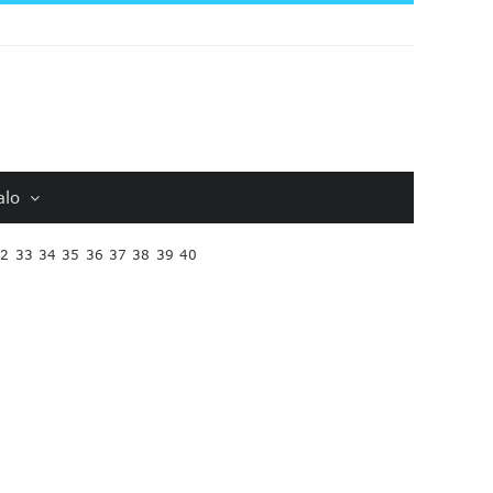
alo
32
33
34
35
36
37
38
39
40