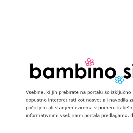
Vsebine, ki jih prebirate na portalu so izključn
dopustno interpretirati kot nasvet ali navodila 
počutjem ali stanjem oziroma v primeru kakršni
informativnimi vsebinami portala predlagamo,