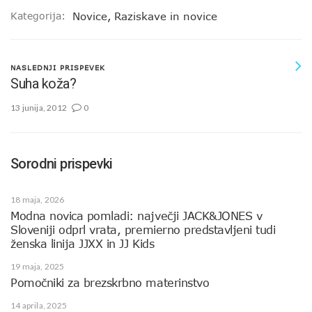
Kategorija:
Novice
,
Raziskave in novice
NASLEDNJI PRISPEVEK
Suha koža?
13 junija, 2012
0
Sorodni prispevki
18 maja, 2026
Modna novica pomladi: največji JACK&JONES v
Sloveniji odprl vrata, premierno predstavljeni tudi
ženska linija JJXX in JJ Kids
19 maja, 2025
Pomočniki za brezskrbno materinstvo
14 aprila, 2025