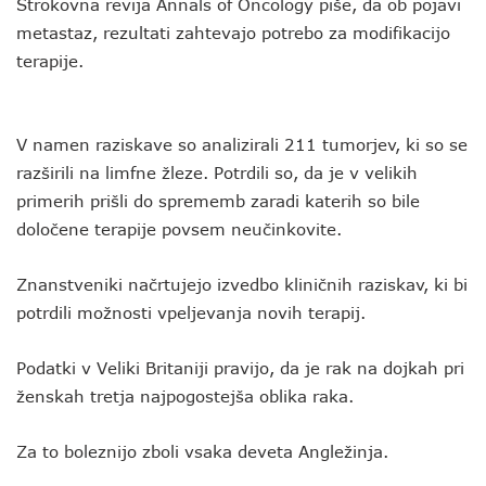
Strokovna revija Annals of Oncology piše, da ob pojavi
metastaz, rezultati zahtevajo potrebo za modifikacijo
terapije.
V namen raziskave so analizirali 211 tumorjev, ki so se
razširili na limfne žleze. Potrdili so, da je v velikih
primerih prišli do sprememb zaradi katerih so bile
določene terapije povsem neučinkovite.
Znanstveniki načrtujejo izvedbo kliničnih raziskav, ki bi
potrdili možnosti vpeljevanja novih terapij.
Podatki v Veliki Britaniji pravijo, da je rak na dojkah pri
ženskah tretja najpogostejša oblika raka.
Za to boleznijo zboli vsaka deveta Angležinja.