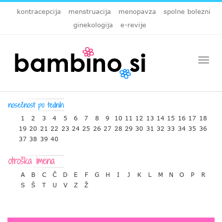
kontracepcija
menstruacija
menopavza
spolne bolezni
ginekologija
e-revije
Togg
navi
1
2
3
4
5
6
7
8
9
10
11
12
13
14
15
16
17
18
19
20
21
22
23
24
25
26
27
28
29
30
31
32
33
34
35
36
37
38
39
40
A
B
C
Č
D
E
F
G
H
I
J
K
L
M
N
O
P
R
S
Š
T
U
V
Z
Ž