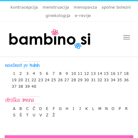
kontracepcija
menstruacija
menopavza
spolne bolezni
ginekologija
e-revije
Togg
navi
1
2
3
4
5
6
7
8
9
10
11
12
13
14
15
16
17
18
19
20
21
22
23
24
25
26
27
28
29
30
31
32
33
34
35
36
37
38
39
40
A
B
C
Č
D
E
F
G
H
I
J
K
L
M
N
O
P
R
S
Š
T
U
V
Z
Ž