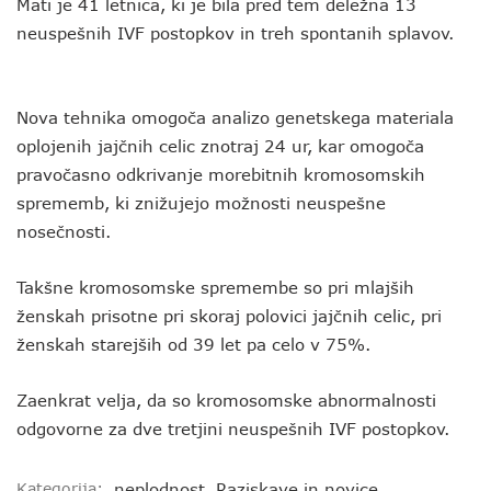
Mati je 41 letnica, ki je bila pred tem deležna 13
neuspešnih IVF postopkov in treh spontanih splavov.
Nova tehnika omogoča analizo genetskega materiala
oplojenih jajčnih celic znotraj 24 ur, kar omogoča
pravočasno odkrivanje morebitnih kromosomskih
sprememb, ki znižujejo možnosti neuspešne
nosečnosti.
Takšne kromosomske spremembe so pri mlajših
ženskah prisotne pri skoraj polovici jajčnih celic, pri
ženskah starejših od 39 let pa celo v 75%.
Zaenkrat velja, da so kromosomske abnormalnosti
odgovorne za dve tretjini neuspešnih IVF postopkov.
Kategorija:
neplodnost
,
Raziskave in novice