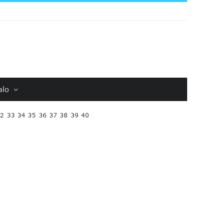
alo
32
33
34
35
36
37
38
39
40