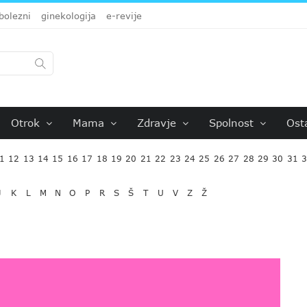
bolezni
ginekologija
e-revije
Otrok
Mama
Zdravje
Spolnost
Ost
1
12
13
14
15
16
17
18
19
20
21
22
23
24
25
26
27
28
29
30
31
J
K
L
M
N
O
P
R
S
Š
T
U
V
Z
Ž