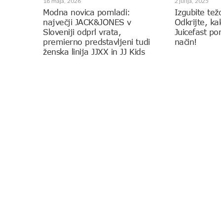
18 maja, 2026
2 julija, 2025
Modna novica pomladi:
Izgubite tež
največji JACK&JONES v
Odkrijte, k
Sloveniji odprl vrata,
Juicefast p
premierno predstavljeni tudi
način!
ženska linija JJXX in JJ Kids