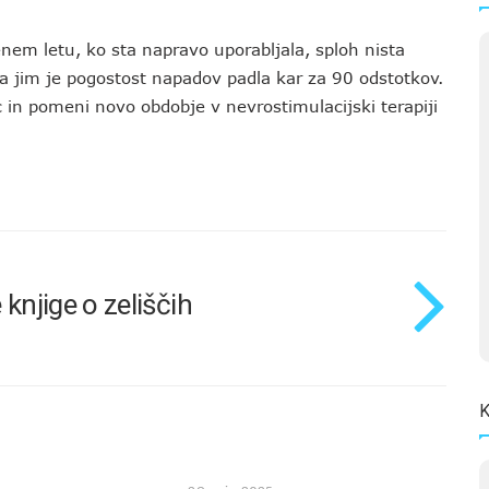
enem letu, ko sta napravo uporabljala, sploh nista
, da jim je pogostost napadov padla kar za 90 odstotkov.
 in pomeni novo obdobje v nevrostimulacijski terapiji
knjige o zeliščih
K