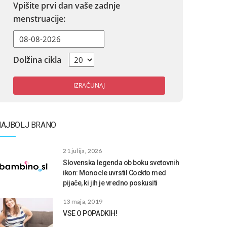
Vpišite prvi dan vaše zadnje
menstruacije:
Dolžina cikla
IZRAČUNAJ
NAJBOLJ BRANO
21 julija, 2026
Slovenska legenda ob boku svetovnih
ikon: Monocle uvrstil Cockto med
pijače, ki jih je vredno poskusiti
13 maja, 2019
VSE O POPADKIH!