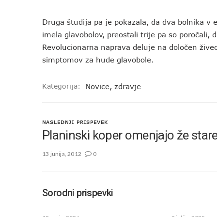
Druga študija pa je pokazala, da dva bolnika v 
imela glavobolov, preostali trije pa so poročali
Revolucionarna naprava deluje na določen živec
simptomov za hude glavobole.
Kategorija:
Novice
,
zdravje
NASLEDNJI PRISPEVEK
Planinski koper omenjajo že stare 
13 junija, 2012
0
Sorodni prispevki