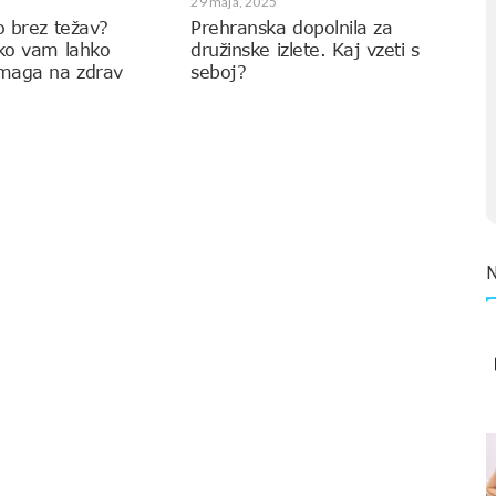
29 maja, 2025
o brez težav?
Prehranska dopolnila za
ako vam lahko
družinske izlete. Kaj vzeti s
omaga na zdrav
seboj?