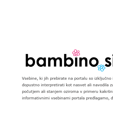
Vsebine, ki jih prebirate na portalu so izključn
dopustno interpretirati kot nasvet ali navodila 
počutjem ali stanjem oziroma v primeru kakršni
informativnimi vsebinami portala predlagamo,