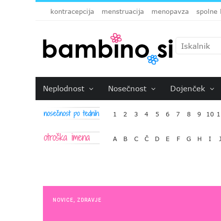
kontracepcija
menstruacija
menopavza
spolne 
Neplodnost
Nosečnost
Dojenček
1
2
3
4
5
6
7
8
9
10
1
A
B
C
Č
D
E
F
G
H
I
NOVICE
,
ZDRAVJE