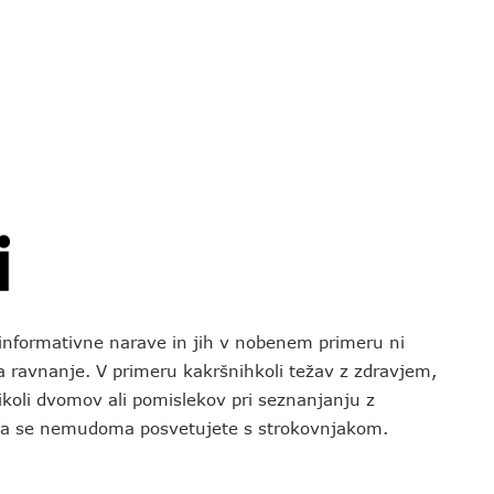
o informativne narave in jih v nobenem primeru ni
za ravnanje. V primeru kakršnihkoli težav z zdravjem,
koli dvomov ali pomislekov pri seznanjanju z
 da se nemudoma posvetujete s strokovnjakom.