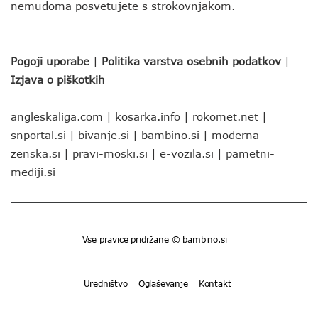
nemudoma posvetujete s strokovnjakom.
Pogoji uporabe
|
Politika varstva osebnih podatkov
|
Izjava o piškotkih
angleskaliga.com
|
kosarka.info
|
rokomet.net
|
snportal.si
|
bivanje.si
|
bambino.si
|
moderna-
zenska.si
|
pravi-moski.si
|
e-vozila.si
|
pametni-
mediji.si
Vse pravice pridržane © bambino.si
Uredništvo
Oglaševanje
Kontakt