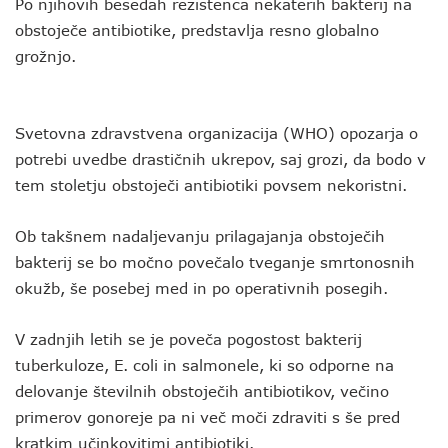
Po njihovih besedah rezistenca nekaterih bakterij na
obstoječe antibiotike, predstavlja resno globalno
grožnjo.
Svetovna zdravstvena organizacija (WHO) opozarja o
potrebi uvedbe drastičnih ukrepov, saj grozi, da bodo v
tem stoletju obstoječi antibiotiki povsem nekoristni.
Ob takšnem nadaljevanju prilagajanja obstoječih
bakterij se bo močno povečalo tveganje smrtonosnih
okužb, še posebej med in po operativnih posegih.
V zadnjih letih se je poveča pogostost bakterij
tuberkuloze, E. coli in salmonele, ki so odporne na
delovanje številnih obstoječih antibiotikov, večino
primerov gonoreje pa ni več moči zdraviti s še pred
kratkim učinkovitimi antibiotiki.