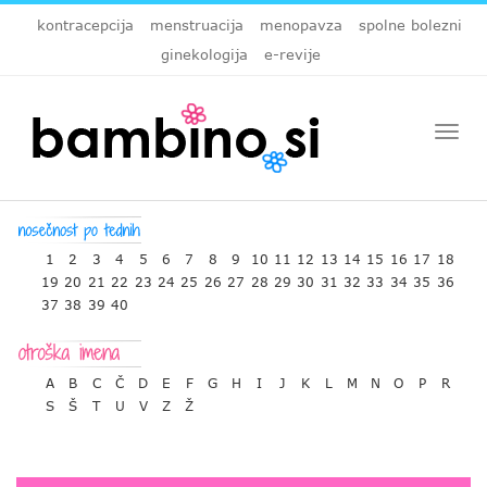
kontracepcija
menstruacija
menopavza
spolne bolezni
ginekologija
e-revije
Togg
navi
1
2
3
4
5
6
7
8
9
10
11
12
13
14
15
16
17
18
19
20
21
22
23
24
25
26
27
28
29
30
31
32
33
34
35
36
37
38
39
40
A
B
C
Č
D
E
F
G
H
I
J
K
L
M
N
O
P
R
S
Š
T
U
V
Z
Ž