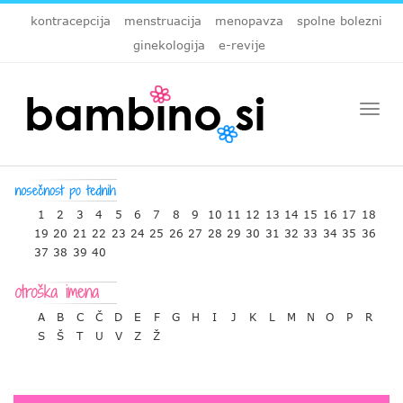
kontracepcija
menstruacija
menopavza
spolne bolezni
ginekologija
e-revije
Togg
navi
1
2
3
4
5
6
7
8
9
10
11
12
13
14
15
16
17
18
19
20
21
22
23
24
25
26
27
28
29
30
31
32
33
34
35
36
37
38
39
40
A
B
C
Č
D
E
F
G
H
I
J
K
L
M
N
O
P
R
S
Š
T
U
V
Z
Ž