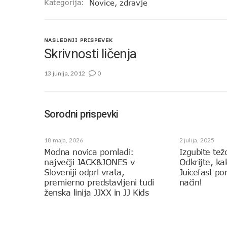
Kategorija:
Novice
,
zdravje
NASLEDNJI PRISPEVEK
Skrivnosti ličenja
13 junija, 2012
0
Sorodni prispevki
18 maja, 2026
2 julija, 2025
Modna novica pomladi:
Izgubite tež
največji JACK&JONES v
Odkrijte, k
Sloveniji odprl vrata,
Juicefast p
premierno predstavljeni tudi
način!
ženska linija JJXX in JJ Kids