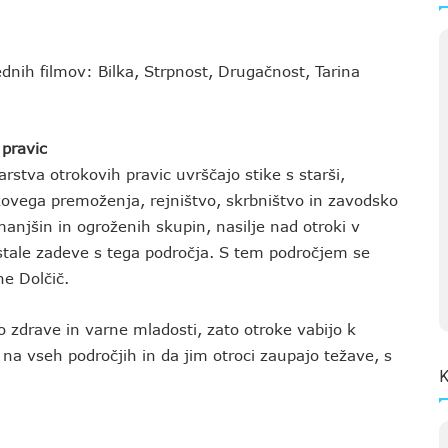
ednih filmov: Bilka, Strpnost, Drugačnost, Tarina
 pravic
stva otrokovih pravic uvrščajo stike s starši,
kovega premoženja, rejništvo, skrbništvo in zavodsko
anjšin in ogroženih skupin, nasilje nad otroki v
eostale zadeve s tega področja. S tem področjem se
e Dolčič.
do zdrave in varne mladosti, zato otroke vabijo k
na vseh področjih in da jim otroci zaupajo težave, s
K