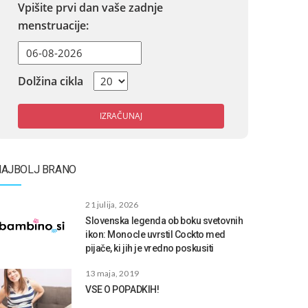
Vpišite prvi dan vaše zadnje
menstruacije:
Dolžina cikla
IZRAČUNAJ
NAJBOLJ BRANO
21 julija, 2026
Slovenska legenda ob boku svetovnih
ikon: Monocle uvrstil Cockto med
pijače, ki jih je vredno poskusiti
13 maja, 2019
VSE O POPADKIH!