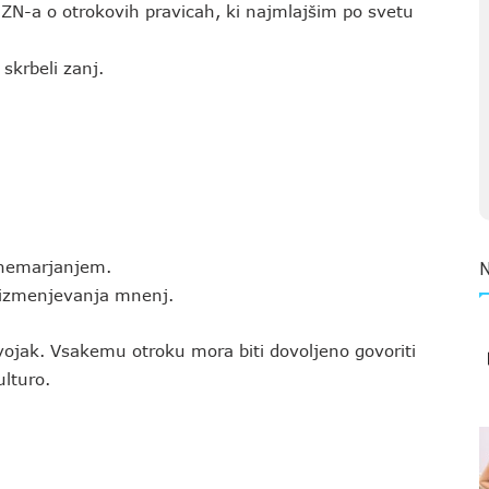
a ZN-a o otrokovih pravicah, ki najmlajšim po svetu
 skrbeli zanj.
anemarjanjem.
r izmenjevanja mnenj.
 vojak. Vsakemu otroku mora biti dovoljeno govoriti
ulturo.