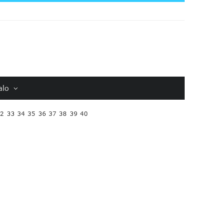
alo
32
33
34
35
36
37
38
39
40