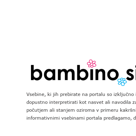
Vsebine, ki jih prebirate na portalu so izključn
dopustno interpretirati kot nasvet ali navodila 
počutjem ali stanjem oziroma v primeru kakršni
informativnimi vsebinami portala predlagamo,