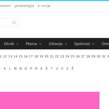
bolezni
ginekologija
e-revije
Otrok
Mama
Zdravje
Spolnost
Ost
1
12
13
14
15
16
17
18
19
20
21
22
23
24
25
26
27
28
29
30
31
J
K
L
M
N
O
P
R
S
Š
T
U
V
Z
Ž