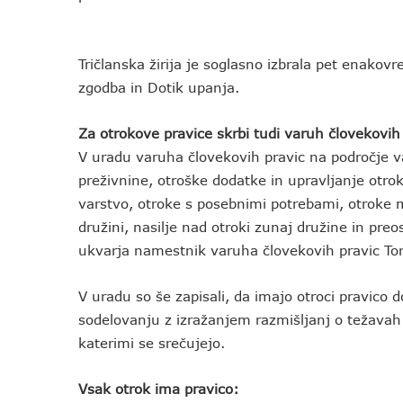
Tričlanska žirija je soglasno izbrala pet enakovr
zgodba in Dotik upanja.
Za otrokove pravice skrbi tudi varuh človekovih
V uradu varuha človekovih pravic na področje var
preživnine, otroške dodatke in upravljanje otro
varstvo, otroke s posebnimi potrebami, otroke m
družini, nasilje nad otroki zunaj družine in pr
ukvarja namestnik varuha človekovih pravic Ton
V uradu so še zapisali, da imajo otroci pravico 
sodelovanju z izražanjem razmišljanj o težavah 
katerimi se srečujejo.
Vsak otrok ima pravico: