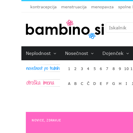
kontracepcija
menstruacija
menopavza
spolne 
Neplodnost
Nosečnost
Dojenček
1
2
3
4
5
6
7
8
9
10
1
A
B
C
Č
D
E
F
G
H
I
NOVICE
,
ZDRAVJE