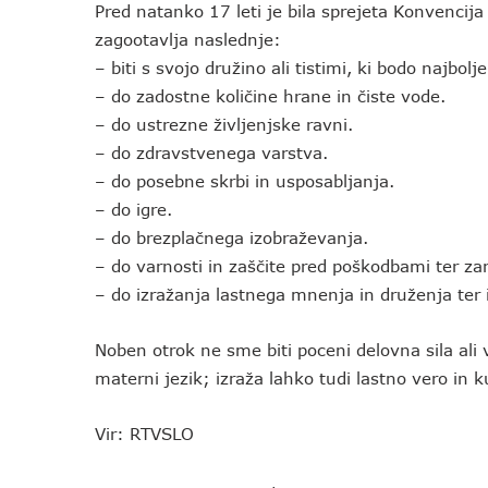
Pred natanko 17 leti je bila sprejeta Konvencij
zagootavlja naslednje:
– biti s svojo družino ali tistimi, ki bodo najbolje
– do zadostne količine hrane in čiste vode.
– do ustrezne življenjske ravni.
– do zdravstvenega varstva.
– do posebne skrbi in usposabljanja.
– do igre.
– do brezplačnega izobraževanja.
– do varnosti in zaščite pred poškodbami ter z
– do izražanja lastnega mnenja in druženja te
Noben otrok ne sme biti poceni delovna sila ali
materni jezik; izraža lahko tudi lastno vero in k
Vir: RTVSLO