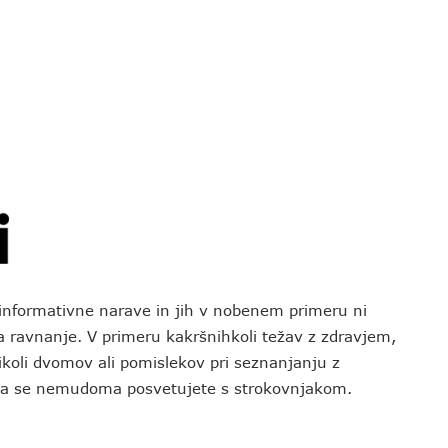
o informativne narave in jih v nobenem primeru ni
za ravnanje. V primeru kakršnihkoli težav z zdravjem,
koli dvomov ali pomislekov pri seznanjanju z
 da se nemudoma posvetujete s strokovnjakom.