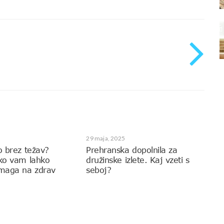
29 maja, 2025
o brez težav?
Prehranska dopolnila za
ako vam lahko
družinske izlete. Kaj vzeti s
omaga na zdrav
seboj?