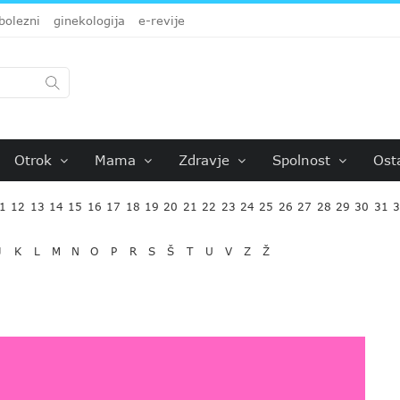
bolezni
ginekologija
e-revije
Otrok
Mama
Zdravje
Spolnost
Ost
1
12
13
14
15
16
17
18
19
20
21
22
23
24
25
26
27
28
29
30
31
J
K
L
M
N
O
P
R
S
Š
T
U
V
Z
Ž