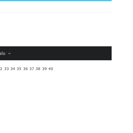
alo
32
33
34
35
36
37
38
39
40