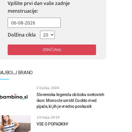
Vpišite prvi dan vaše zadnje
menstruacije:
Dolžina cikla
IZRAČUNAJ
NAJBOLJ BRANO
21 julija, 2026
Slovenska legenda ob boku svetovnih
ikon: Monocle uvrstil Cockto med
pijače, ki jih je vredno poskusiti
13 maja, 2019
VSE O POPADKIH!