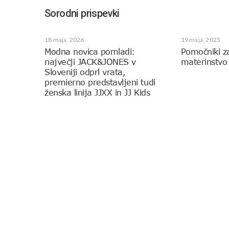
Sorodni prispevki
18 maja, 2026
19 maja, 2025
Modna novica pomladi:
Pomočniki z
največji JACK&JONES v
materinstvo
Sloveniji odprl vrata,
premierno predstavljeni tudi
ženska linija JJXX in JJ Kids