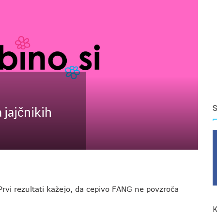
S
 jajčnikih
 Prvi rezultati kažejo, da cepivo FANG ne povzroča
K