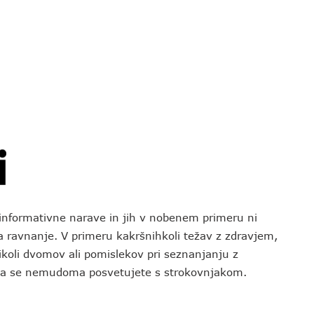
o informativne narave in jih v nobenem primeru ni
za ravnanje. V primeru kakršnihkoli težav z zdravjem,
koli dvomov ali pomislekov pri seznanjanju z
 da se nemudoma posvetujete s strokovnjakom.