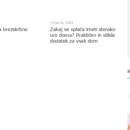
14 aprila, 2025
a brezskrbno
Zakaj se splača imeti stensko
uro doma? Praktičen in stilski
dodatek za vsak dom