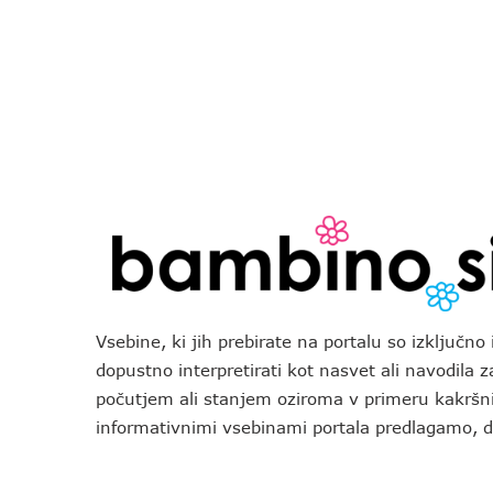
Vsebine, ki jih prebirate na portalu so izključn
dopustno interpretirati kot nasvet ali navodila 
počutjem ali stanjem oziroma v primeru kakršni
informativnimi vsebinami portala predlagamo,