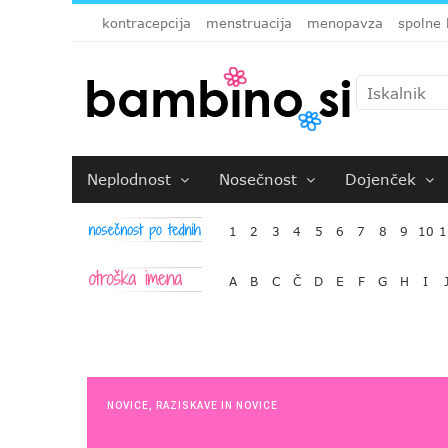
kontracepcija
menstruacija
menopavza
spolne 
Neplodnost
Nosečnost
Dojenček
1
2
3
4
5
6
7
8
9
10
1
A
B
C
Č
D
E
F
G
H
I
NOVICE
,
RAZISKAVE IN NOVICE