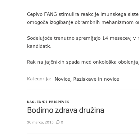
Cepivo FANG stimulira reakcije imunskega sistem
omogoča izogibanje obrambnih mehanizmom o
Sodelujoče trenutno spremljajo 14 mesecev, v n
kandidatk.
Rak na jajčnikih spada med onkološka obolenja, 
Kategorija:
Novice
,
Raziskave in novice
NASLEDNJI PRISPEVEK
Bodimo zdrava družina
30 marca, 2015
0