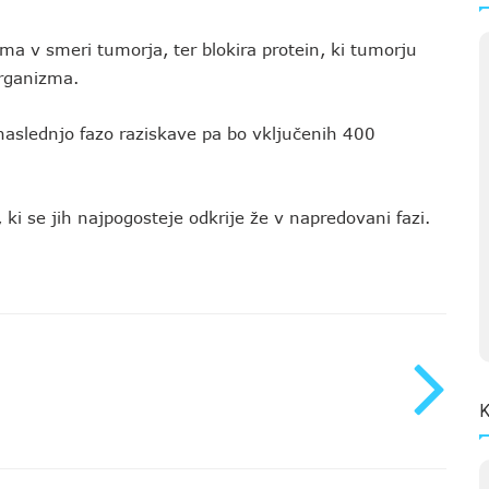
a v smeri tumorja, ter blokira protein, ki tumorju
rganizma.
aslednjo fazo raziskave pa bo vključenih 400
ki se jih najpogosteje odkrije že v napredovani fazi.
K