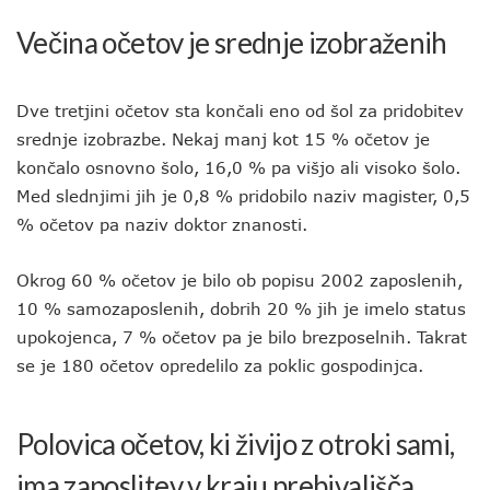
Večina očetov je srednje izobraženih
Dve tretjini očetov sta končali eno od šol za pridobitev
srednje izobrazbe. Nekaj manj kot 15 % očetov je
končalo osnovno šolo, 16,0 % pa višjo ali visoko šolo.
Med slednjimi jih je 0,8 % pridobilo naziv magister, 0,5
% očetov pa naziv doktor znanosti.
Okrog 60 % očetov je bilo ob popisu 2002 zaposlenih,
10 % samozaposlenih, dobrih 20 % jih je imelo status
upokojenca, 7 % očetov pa je bilo brezposelnih. Takrat
se je 180 očetov opredelilo za poklic gospodinjca.
Polovica očetov, ki živijo z otroki sami,
ima zaposlitev v kraju prebivališča