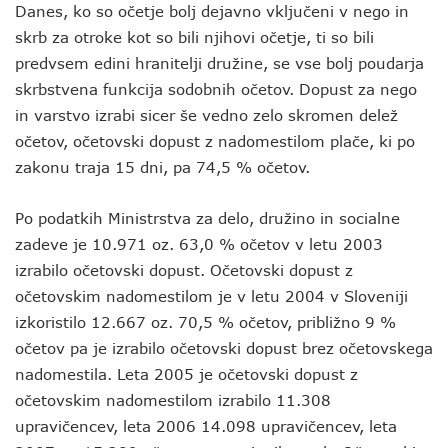
Danes, ko so očetje bolj dejavno vključeni v nego in
skrb za otroke kot so bili njihovi očetje, ti so bili
predvsem edini hranitelji družine, se vse bolj poudarja
skrbstvena funkcija sodobnih očetov. Dopust za nego
in varstvo izrabi sicer še vedno zelo skromen delež
očetov, očetovski dopust z nadomestilom plače, ki po
zakonu traja 15 dni, pa 74,5 % očetov.
Po podatkih Ministrstva za delo, družino in socialne
zadeve je 10.971 oz. 63,0 % očetov v letu 2003
izrabilo očetovski dopust. Očetovski dopust z
očetovskim nadomestilom je v letu 2004 v Sloveniji
izkoristilo 12.667 oz. 70,5 % očetov, približno 9 %
očetov pa je izrabilo očetovski dopust brez očetovskega
nadomestila. Leta 2005 je očetovski dopust z
očetovskim nadomestilom izrabilo 11.308
upravičencev, leta 2006 14.098 upravičencev, leta