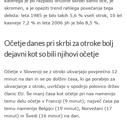
katerega je po razpadu družine skrbel samo oče, je
skromen, a je opaziti trend rahlega povečanja tega
deleža: leta 1985 je bilo takih 5,6 % vseh otrok, 10 let
kasneje 7,2 % in leta 2006 jih je bilo 8,5 %.
Očetje danes pri skrbi za otroke bolj
dejavni kot so bili njihovi očetje
Očetje v Sloveniji se z otroki ukvarjajo povprečno 12
minut na dan in se po dolžini časa, ki ga porabijo za
ukvarjanje z otroki, uvrščajo v spodnjo polovico držav
članic EU. Še manj časa kot očetje pri nas namenijo
temu delu očetje v Franciji (9 minut); največ časa pa
temu namenijo Belgijci (19 minut), Norvežani (17
minut) in Švedi (16 minut) na dan.