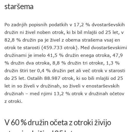
staršema
Po zadnjih popisnih podatkih v 17,2 % dvostarševskih
družin ni živel noben otrok, ki bi bil mlajši od 25 let, v
82,8 % družin pa je živel z obema strašema vsaj en
otrok te starosti (459.733 otrok). Med dvostarševskimi
družinami je imelo 41,5 % družin enega otroka, 47,9
% družin dva otroka, 8,8 % družin tri otroke, 1,3 %
družin štiri ter 0,4 % družin pet ali več otrok v starosti
do 25 let. Ostalih 88.987 otrok, ki so bili mlajši od 25
let in so živeli v družinah, so živeli v enostarševskih
družinah – med njimi 13,2 % otrok v družinah očetov
z otroki.
V 60 % družin očeta z otroki živijo