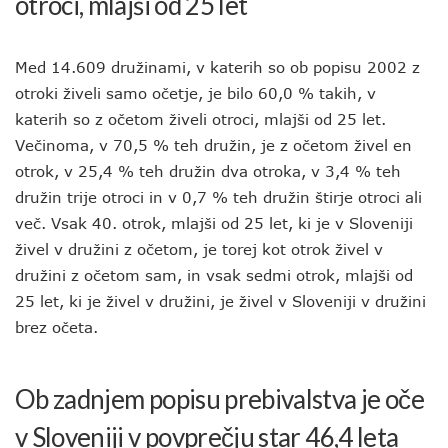
otroci, mlajši od 25 let
Med 14.609 družinami, v katerih so ob popisu 2002 z
otroki živeli samo očetje, je bilo 60,0 % takih, v
katerih so z očetom živeli otroci, mlajši od 25 let.
Večinoma, v 70,5 % teh družin, je z očetom živel en
otrok, v 25,4 % teh družin dva otroka, v 3,4 % teh
družin trije otroci in v 0,7 % teh družin štirje otroci ali
več. Vsak 40. otrok, mlajši od 25 let, ki je v Sloveniji
živel v družini z očetom, je torej kot otrok živel v
družini z očetom sam, in vsak sedmi otrok, mlajši od
25 let, ki je živel v družini, je živel v Sloveniji v družini
brez očeta.
Ob zadnjem popisu prebivalstva je oče
v Sloveniji v povprečju star 46,4 leta