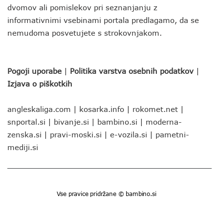
dvomov ali pomislekov pri seznanjanju z
informativnimi vsebinami portala predlagamo, da se
nemudoma posvetujete s strokovnjakom.
Pogoji uporabe
|
Politika varstva osebnih podatkov
|
Izjava o piškotkih
angleskaliga.com
|
kosarka.info
|
rokomet.net
|
snportal.si
|
bivanje.si
|
bambino.si
|
moderna-
zenska.si
|
pravi-moski.si
|
e-vozila.si
|
pametni-
mediji.si
Vse pravice pridržane © bambino.si