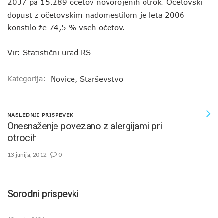
2007 pa 15.289 očetov novorojenih otrok. Očetovski
dopust z očetovskim nadomestilom je leta 2006
koristilo že 74,5 % vseh očetov.
Vir: Statistični urad RS
Kategorija:
Novice
,
Starševstvo
NASLEDNJI PRISPEVEK
Onesnaženje povezano z alergijami pri
otrocih
13 junija, 2012
0
Sorodni prispevki