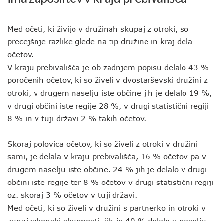
Med očeti, ki živijo v družinah skupaj z otroki, so
precejšnje razlike glede na tip družine in kraj dela
očetov.
V kraju prebivališča je ob zadnjem popisu delalo 43 %
poročenih očetov, ki so živeli v dvostarševski družini z
otroki, v drugem naselju iste občine jih je delalo 19 %,
v drugi občini iste regije 28 %, v drugi statistični regiji
8 % in v tuji državi 2 % takih očetov.
Skoraj polovica očetov, ki so živeli z otroki v družini
sami, je delala v kraju prebivališča, 16 % očetov pa v
drugem naselju iste občine. 24 % jih je delalo v drugi
občini iste regije ter 8 % očetov v drugi statistični regiji
oz. skoraj 3 % očetov v tuji državi.
Med očeti, ki so živeli v družini s partnerko in otroki v
zunajzakonski skupnosti, jih je 40 % delalo v naselju