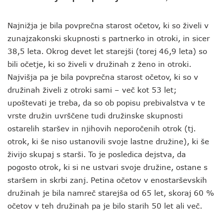
Najnižja je bila povprečna starost očetov, ki so živeli v
zunajzakonski skupnosti s partnerko in otroki, in sicer
38,5 leta. Okrog devet let starejši (torej 46,9 leta) so
bili očetje, ki so živeli v družinah z ženo in otroki.
Najvišja pa je bila povprečna starost očetov, ki so v
družinah živeli z otroki sami – več kot 53 let;
upoštevati je treba, da so ob popisu prebivalstva v te
vrste družin uvrščene tudi družinske skupnosti
ostarelih staršev in njihovih neporočenih otrok (tj.
otrok, ki še niso ustanovili svoje lastne družine), ki še
živijo skupaj s starši. To je posledica dejstva, da
pogosto otrok, ki si ne ustvari svoje družine, ostane s
staršem in skrbi zanj. Petina očetov v enostarševskih
družinah je bila namreč starejša od 65 let, skoraj 60 %
očetov v teh družinah pa je bilo starih 50 let ali več.