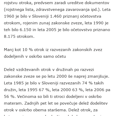
rojstvu otroka, predvsem zaradi ureditve dokumentov
(rojstnega lista, zdravstvenega zavarovanja ipd.). Leta
1960 je bilo v Sloveniji 1.460 priznanj očetovstva
otrokom, rojenim zunaj zakonske zveze, leta 1990 je
teh bilo 6.150 in leta 2005 je bilo očetovstvo priznano
8.175 otrokom.
Manj kot 10 % otrok iz razvezanih zakonskih zvez
dodeljenih v oskrbo samo očetu
Delež vzdrževanih otrok v družinah po razvezi
zakonske zveze se po letu 2000 še naprej zmanjšuje.
Leta 1985 je bilo v Sloveniji razvezanih 74 % takih
družin, leta 1995 67 %, leta 2000 63 %, leta 2006 pa
56 %. Večinoma so bili ti otroci dodeljeni v oskrbo
materam. Zadnjih pet let se povečuje delež dodelitev
otrok v oskrbo obema staršema. Delež otrok, za