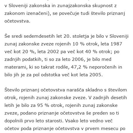
v Sloveniji zakonska in zunajzakonska skupnost z
zakonom izenačeni), se povečuje tudi število priznanj
očetovstva.
Še sredi sedemdesetih let 20. stoletja je bilo v Sloveniji
zunaj zakonske zveze rojenih 10 % otrok, leta 1987
več kot 20 %, leta 2002 pa več kot 40 % otrok; po
zadnjih podatkih, ti so za leto 2006, je bilo med
materami, ki so takrat rodile, 47,2 % neporočenih in
bilo jih je za pol odstotka več kot leta 2005.
Število priznanj očetovstva narašča skladno s številom
otrok, rojenih zunaj zakonske zveze. V zadnjih desetih
letih je bilo za 95 % otrok, rojenih zunaj zakonske
zveze, podano priznanje očetovstva še preden so ti
dopolnili prvo leto starosti. Vsako leto vedno več
očetov poda priznanje očetovstva v prvem mesecu po