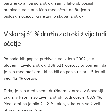
partnerko ali pa so z otroki sami. Tako ob popisih
prebivalstva statistično med očete ne štejemo
bioloških očetov, ki ne živijo skupaj z otroki.
V skoraj 61 % družin z otroki živijo tudi
očetje
Po podatkih popisa prebivalstva iz leta 2002 je v
Sloveniji živelo z otroki 338.621 očetov; to pomeni, da
je bilo med moškimi, ki so bili ob popisu stari 15 let ali
več, 42 % očetov.
Tedaj je bilo med vsemi družinami z otroki v Sloveniji
takih, v katerih so živeli z otroki tudi očetje, 60,9 %.
Med temi pa je bilo 21,2 % takih, v katerih so živeli
otroci, mlajši od 6 let.