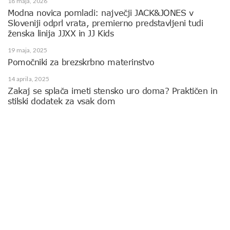
18 maja, 2026
Modna novica pomladi: največji JACK&JONES v
Sloveniji odprl vrata, premierno predstavljeni tudi
ženska linija JJXX in JJ Kids
19 maja, 2025
Pomočniki za brezskrbno materinstvo
14 aprila, 2025
Zakaj se splača imeti stensko uro doma? Praktičen in
stilski dodatek za vsak dom