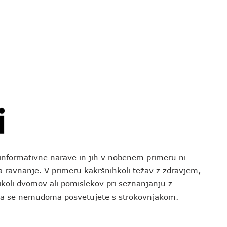
o informativne narave in jih v nobenem primeru ni
za ravnanje. V primeru kakršnihkoli težav z zdravjem,
koli dvomov ali pomislekov pri seznanjanju z
 da se nemudoma posvetujete s strokovnjakom.