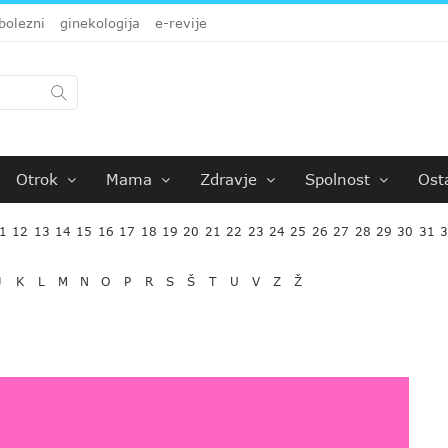
bolezni
ginekologija
e-revije
Otrok
Mama
Zdravje
Spolnost
Ost
1
12
13
14
15
16
17
18
19
20
21
22
23
24
25
26
27
28
29
30
31
J
K
L
M
N
O
P
R
S
Š
T
U
V
Z
Ž