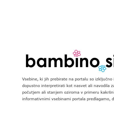
Vsebine, ki jih prebirate na portalu so izključn
dopustno interpretirati kot nasvet ali navodila 
počutjem ali stanjem oziroma v primeru kakršni
informativnimi vsebinami portala predlagamo,