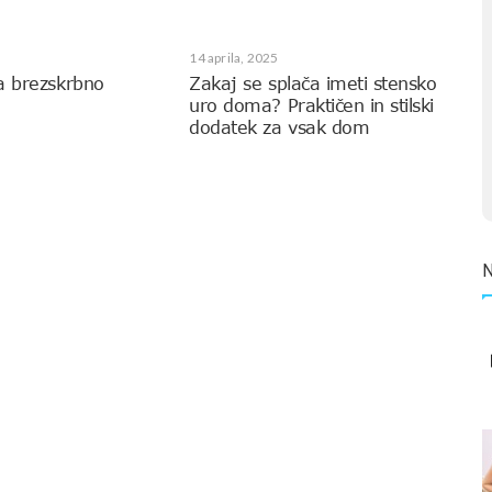
14 aprila, 2025
a brezskrbno
Zakaj se splača imeti stensko
uro doma? Praktičen in stilski
dodatek za vsak dom