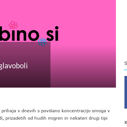
S
glavoboli
a prihaja v dnevih s povišano koncentracijo smoga v
i, prizadetih od hudih migren in nekateri drugi tipi
K