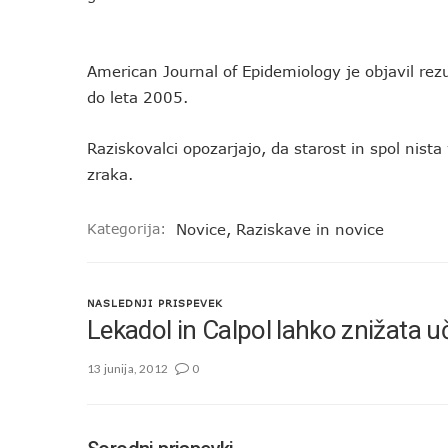
American Journal of Epidemiology je objavil rez
do leta 2005.
Raziskovalci opozarjajo, da starost in spol nista
zraka.
Kategorija:
Novice
,
Raziskave in novice
NASLEDNJI PRISPEVEK
Lekadol in Calpol lahko znižata u
13 junija, 2012
0