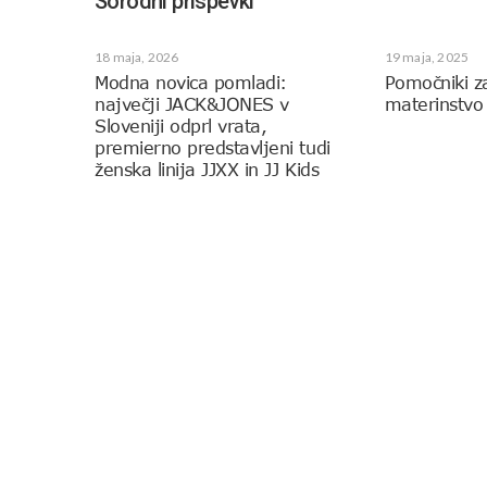
Sorodni prispevki
18 maja, 2026
19 maja, 2025
Modna novica pomladi:
Pomočniki z
največji JACK&JONES v
materinstvo
Sloveniji odprl vrata,
premierno predstavljeni tudi
ženska linija JJXX in JJ Kids