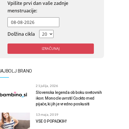
Vpišite prvi dan vaše zadnje
menstruacije:
Dolžina cikla
IZRAČUNAJ
NAJBOLJ BRANO
21 julija, 2026
Slovenska legenda ob boku svetovnih
ikon: Monocle uvrstil Cockto med
pijače, ki jih je vredno poskusiti
13 maja, 2019
VSE O POPADKIH!