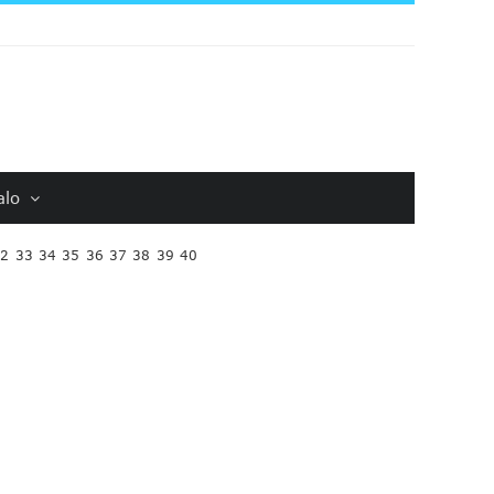
alo
32
33
34
35
36
37
38
39
40