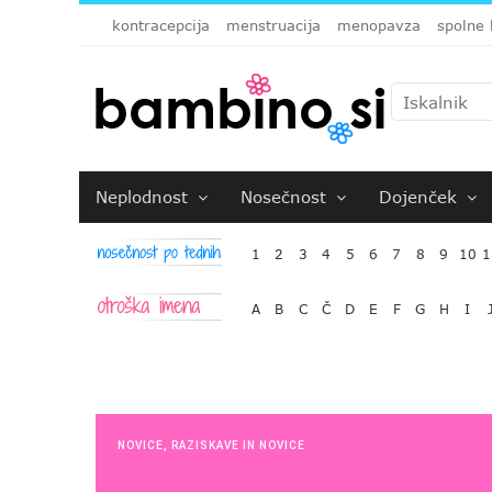
kontracepcija
menstruacija
menopavza
spolne 
Neplodnost
Nosečnost
Dojenček
1
2
3
4
5
6
7
8
9
10
1
A
B
C
Č
D
E
F
G
H
I
NOVICE
,
RAZISKAVE IN NOVICE