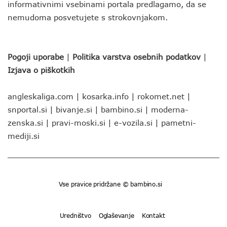
informativnimi vsebinami portala predlagamo, da se
nemudoma posvetujete s strokovnjakom.
Pogoji uporabe
|
Politika varstva osebnih podatkov
|
Izjava o piškotkih
angleskaliga.com
|
kosarka.info
|
rokomet.net
|
snportal.si
|
bivanje.si
|
bambino.si
|
moderna-
zenska.si
|
pravi-moski.si
|
e-vozila.si
|
pametni-
mediji.si
Vse pravice pridržane © bambino.si
Uredništvo
Oglaševanje
Kontakt