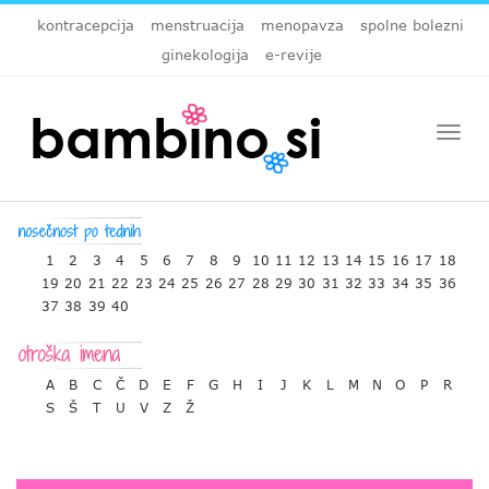
kontracepcija
menstruacija
menopavza
spolne bolezni
ginekologija
e-revije
Togg
navi
1
2
3
4
5
6
7
8
9
10
11
12
13
14
15
16
17
18
19
20
21
22
23
24
25
26
27
28
29
30
31
32
33
34
35
36
37
38
39
40
A
B
C
Č
D
E
F
G
H
I
J
K
L
M
N
O
P
R
S
Š
T
U
V
Z
Ž