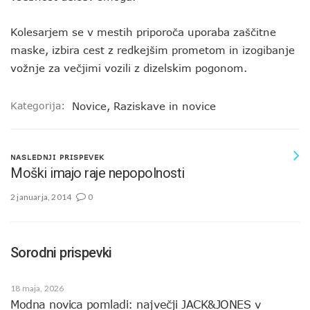
Kolesarjem se v mestih priporoča uporaba zaščitne
maske, izbira cest z redkejšim prometom in izogibanje
vožnje za večjimi vozili z dizelskim pogonom.
Kategorija:
Novice
,
Raziskave in novice
NASLEDNJI PRISPEVEK
Moški imajo raje nepopolnosti
2 januarja, 2014
0
Sorodni prispevki
18 maja, 2026
Modna novica pomladi: največji JACK&JONES v