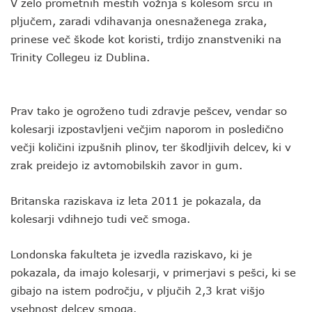
V zelo prometnih mestih vožnja s kolesom srcu in
pljučem, zaradi vdihavanja onesnaženega zraka,
prinese več škode kot koristi, trdijo znanstveniki na
Trinity Collegeu iz Dublina.
Prav tako je ogroženo tudi zdravje pešcev, vendar so
kolesarji izpostavljeni večjim naporom in posledično
večji količini izpušnih plinov, ter škodljivih delcev, ki v
zrak preidejo iz avtomobilskih zavor in gum.
Britanska raziskava iz leta 2011 je pokazala, da
kolesarji vdihnejo tudi več smoga.
Londonska fakulteta je izvedla raziskavo, ki je
pokazala, da imajo kolesarji, v primerjavi s pešci, ki se
gibajo na istem področju, v pljučih 2,3 krat višjo
vsebnost delcev smoga.