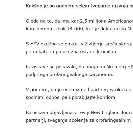
Kakšno je po oralnem seksu tveganje razvoja o
Glede na to, da ima kar 2,5 milijona Američanov 
karcinomom zboli 14.000, kar je dokaj nizko šte
S HPV okužbo se enkrat v življenju sreča skor
pri nekaterih pa okužba ostane kronična.
Raziskave so pokazale, da imajo moški manj HPV 
podprtega orofaringealnega karcinoma.
V primeru, da je eden izmed partnerjev okužen 
spolnimi odnosi pa uporabljajte kondom.
Raziskava objavljena v reviji New England Journa
partnerji, tveganje obolenja za orofaringealni