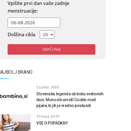
Vpišite prvi dan vaše zadnje
menstruacije:
Dolžina cikla
IZRAČUNAJ
NAJBOLJ BRANO
21 julija, 2026
Slovenska legenda ob boku svetovnih
ikon: Monocle uvrstil Cockto med
pijače, ki jih je vredno poskusiti
13 maja, 2019
VSE O POPADKIH!