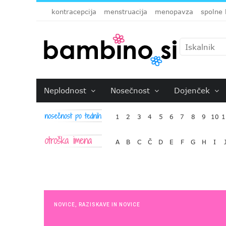
kontracepcija
menstruacija
menopavza
spolne 
Neplodnost
Nosečnost
Dojenček
1
2
3
4
5
6
7
8
9
10
1
A
B
C
Č
D
E
F
G
H
I
NOVICE
,
RAZISKAVE IN NOVICE