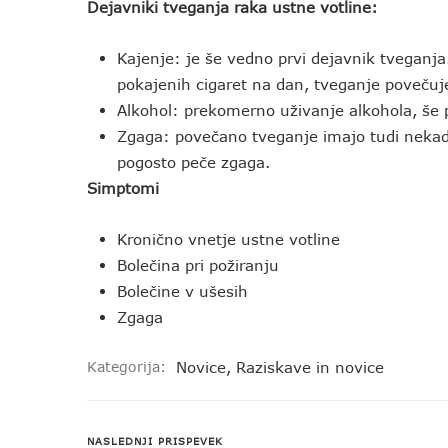
Dejavniki tveganja raka ustne votline:
Kajenje: je še vedno prvi dejavnik tveganja
pokajenih cigaret na dan, tveganje povečuje
Alkohol: prekomerno uživanje alkohola, še 
Zgaga: povečano tveganje imajo tudi nekadilci
pogosto peče zgaga.
Simptomi
Kronično vnetje ustne votline
Bolečina pri požiranju
Bolečine v ušesih
Zgaga
Kategorija:
Novice
,
Raziskave in novice
NASLEDNJI PRISPEVEK