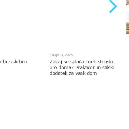
14 aprila, 2025
a brezskrbno
Zakaj se splača imeti stensko
uro doma? Praktičen in stilski
dodatek za vsak dom