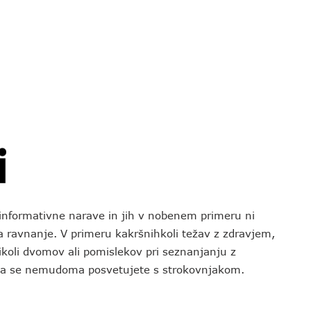
o informativne narave in jih v nobenem primeru ni
za ravnanje. V primeru kakršnihkoli težav z zdravjem,
koli dvomov ali pomislekov pri seznanjanju z
 da se nemudoma posvetujete s strokovnjakom.