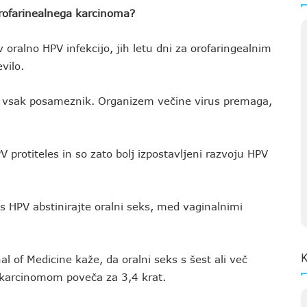
rofarinealnega karcinoma?
oralno HPV infekcijo, jih letu dni za orofaringealnim
vilo.
aj vsak posameznik. Organizem večine virus premaga,
protiteles in so zato bolj izpostavljeni razvoju HPV
s HPV abstinirajte oralni seks, med vaginalnimi
K
l of Medicine kaže, da oralni seks s šest ali več
m karcinomom poveča za 3,4 krat.