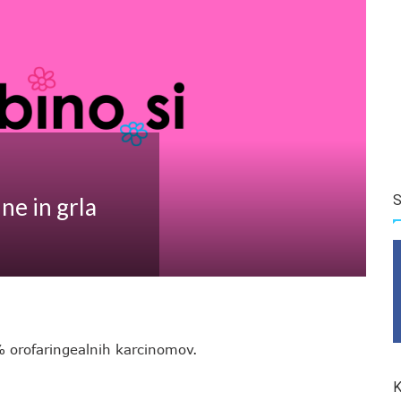
S
ine in grla
 orofaringealnih karcinomov.
K