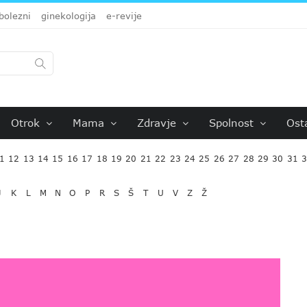
bolezni
ginekologija
e-revije
Otrok
Mama
Zdravje
Spolnost
Ost
1
12
13
14
15
16
17
18
19
20
21
22
23
24
25
26
27
28
29
30
31
J
K
L
M
N
O
P
R
S
Š
T
U
V
Z
Ž