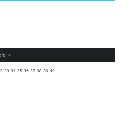
alo
32
33
34
35
36
37
38
39
40