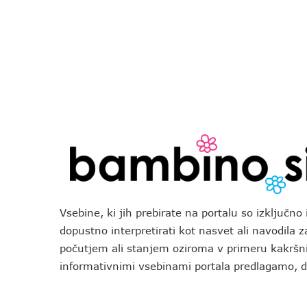
Vsebine, ki jih prebirate na portalu so izključn
dopustno interpretirati kot nasvet ali navodila 
počutjem ali stanjem oziroma v primeru kakršni
informativnimi vsebinami portala predlagamo,