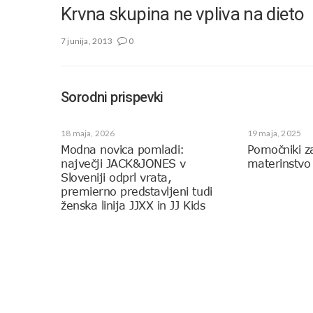
Krvna skupina ne vpliva na dieto
7 junija, 2013
0
Sorodni prispevki
18 maja, 2026
19 maja, 2025
Modna novica pomladi:
Pomočniki z
največji JACK&JONES v
materinstvo
Sloveniji odprl vrata,
premierno predstavljeni tudi
ženska linija JJXX in JJ Kids