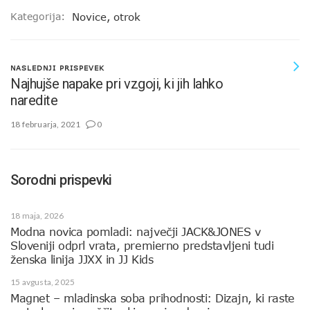
Kategorija:
Novice
,
otrok
NASLEDNJI PRISPEVEK
Najhujše napake pri vzgoji, ki jih lahko
naredite
18 februarja, 2021
0
Sorodni prispevki
18 maja, 2026
Modna novica pomladi: največji JACK&JONES v
Sloveniji odprl vrata, premierno predstavljeni tudi
ženska linija JJXX in JJ Kids
15 avgusta, 2025
Magnet – mladinska soba prihodnosti: Dizajn, ki raste