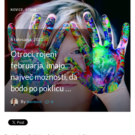
NOVICE
,
OTROK
8 februarja, 2021
Otroci, rojeni
februarja, imajo
največ možnosti, da
bodo po poklicu …
By
Bambino
0