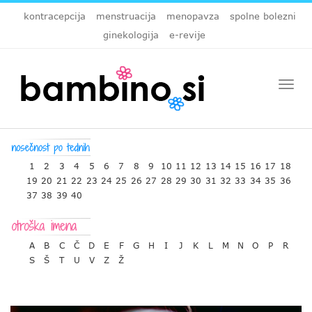
kontracepcija
menstruacija
menopavza
spolne bolezni
ginekologija
e-revije
Togg
navi
1
2
3
4
5
6
7
8
9
10
11
12
13
14
15
16
17
18
19
20
21
22
23
24
25
26
27
28
29
30
31
32
33
34
35
36
37
38
39
40
A
B
C
Č
D
E
F
G
H
I
J
K
L
M
N
O
P
R
S
Š
T
U
V
Z
Ž