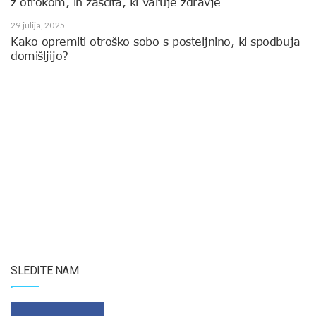
z otrokom, in zaščita, ki varuje zdravje
29 julija, 2025
Kako opremiti otroško sobo s posteljnino, ki spodbuja
domišljijo?
SLEDITE NAM