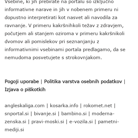
Vsebine, ki jih prebirate na portalu so izključno
informativne narave in jih v nobenem primeru ni
dopustno interpretirati kot nasvet ali navodila za
ravnanje. V primeru kakršnihkoli težav z zdravjem,
počutjem ali stanjem oziroma v primeru kakršnikoli
dvomov ali pomislekov pri seznanjanju z
informativnimi vsebinami portala predlagamo, da se
nemudoma posvetujete s strokovnjakom.
Pogoji uporabe
|
Politika varstva osebnih podatkov
|
Izjava o piškotkih
angleskaliga.com
|
kosarka.info
|
rokomet.net
|
snportal.si
|
bivanje.si
|
bambino.si
|
moderna-
zenska.si
|
pravi-moski.si
|
e-vozila.si
|
pametni-
mediji.si