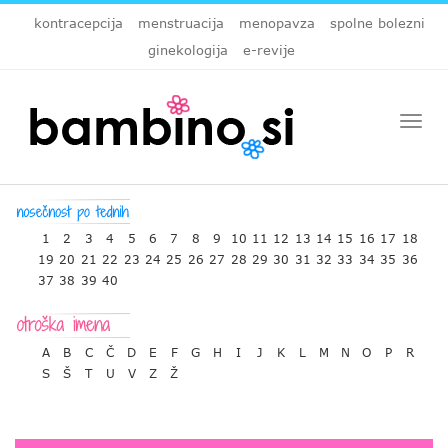
kontracepcija
menstruacija
menopavza
spolne bolezni
ginekologija
e-revije
Togg
navi
1
2
3
4
5
6
7
8
9
10
11
12
13
14
15
16
17
18
19
20
21
22
23
24
25
26
27
28
29
30
31
32
33
34
35
36
37
38
39
40
A
B
C
Č
D
E
F
G
H
I
J
K
L
M
N
O
P
R
S
Š
T
U
V
Z
Ž