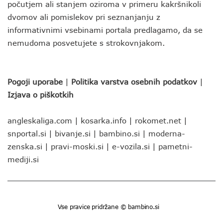
počutjem ali stanjem oziroma v primeru kakršnikoli
dvomov ali pomislekov pri seznanjanju z
informativnimi vsebinami portala predlagamo, da se
nemudoma posvetujete s strokovnjakom.
Pogoji uporabe
|
Politika varstva osebnih podatkov
|
Izjava o piškotkih
angleskaliga.com
|
kosarka.info
|
rokomet.net
|
snportal.si
|
bivanje.si
|
bambino.si
|
moderna-
zenska.si
|
pravi-moski.si
|
e-vozila.si
|
pametni-
mediji.si
Vse pravice pridržane © bambino.si