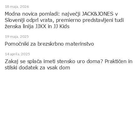
18 maja, 2026
Modna novica pomladi: največji JACK&JONES v
Sloveniji odprl vrata, premierno predstavljeni tudi
ženska linija JJXX in JJ Kids
19 maja, 2025
Pomočniki za brezskrbno materinstvo
14 aprila, 2025
Zakaj se splača imeti stensko uro doma? Praktičen in
stilski dodatek za vsak dom