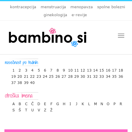
kontracepcija
menstruacija
menopavza
spolne bolezni
ginekologija
e-revije
Togg
navi
1
2
3
4
5
6
7
8
9
10
11
12
13
14
15
16
17
18
19
20
21
22
23
24
25
26
27
28
29
30
31
32
33
34
35
36
37
38
39
40
A
B
C
Č
D
E
F
G
H
I
J
K
L
M
N
O
P
R
S
Š
T
U
V
Z
Ž