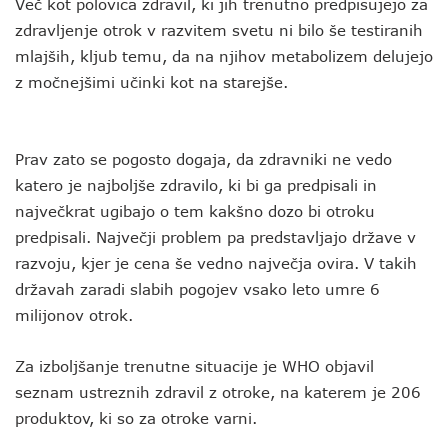
Več kot polovica zdravil, ki jih trenutno predpisujejo za
zdravljenje otrok v razvitem svetu ni bilo še testiranih
mlajših, kljub temu, da na njihov metabolizem delujejo
z močnejšimi učinki kot na starejše.
Prav zato se pogosto dogaja, da zdravniki ne vedo
katero je najboljše zdravilo, ki bi ga predpisali in
največkrat ugibajo o tem kakšno dozo bi otroku
predpisali. Največji problem pa predstavljajo države v
razvoju, kjer je cena še vedno največja ovira. V takih
državah zaradi slabih pogojev vsako leto umre 6
milijonov otrok.
Za izboljšanje trenutne situacije je WHO objavil
seznam ustreznih zdravil z otroke, na katerem je 206
produktov, ki so za otroke varni.