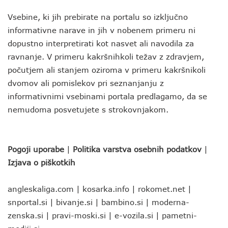
Vsebine, ki jih prebirate na portalu so izključno
informativne narave in jih v nobenem primeru ni
dopustno interpretirati kot nasvet ali navodila za
ravnanje. V primeru kakršnihkoli težav z zdravjem,
počutjem ali stanjem oziroma v primeru kakršnikoli
dvomov ali pomislekov pri seznanjanju z
informativnimi vsebinami portala predlagamo, da se
nemudoma posvetujete s strokovnjakom.
Pogoji uporabe
|
Politika varstva osebnih podatkov
|
Izjava o piškotkih
angleskaliga.com
|
kosarka.info
|
rokomet.net
|
snportal.si
|
bivanje.si
|
bambino.si
|
moderna-
zenska.si
|
pravi-moski.si
|
e-vozila.si
|
pametni-