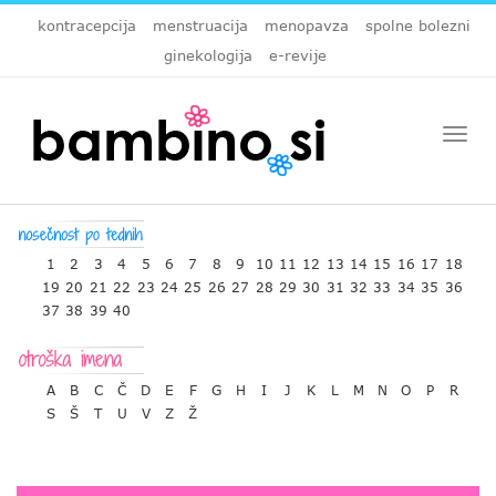
kontracepcija
menstruacija
menopavza
spolne bolezni
ginekologija
e-revije
Togg
navi
1
2
3
4
5
6
7
8
9
10
11
12
13
14
15
16
17
18
19
20
21
22
23
24
25
26
27
28
29
30
31
32
33
34
35
36
37
38
39
40
A
B
C
Č
D
E
F
G
H
I
J
K
L
M
N
O
P
R
S
Š
T
U
V
Z
Ž