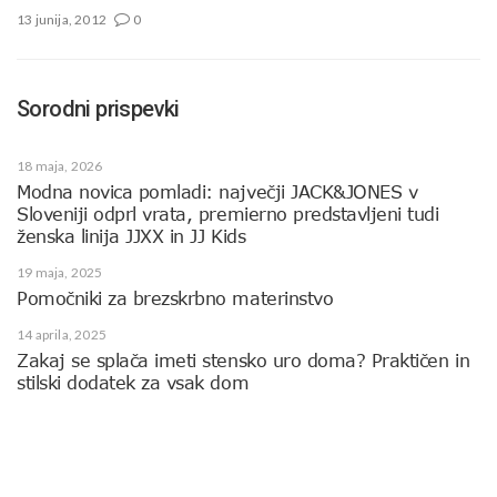
13 junija, 2012
0
Sorodni prispevki
18 maja, 2026
Modna novica pomladi: največji JACK&JONES v
Sloveniji odprl vrata, premierno predstavljeni tudi
ženska linija JJXX in JJ Kids
19 maja, 2025
Pomočniki za brezskrbno materinstvo
14 aprila, 2025
Zakaj se splača imeti stensko uro doma? Praktičen in
stilski dodatek za vsak dom