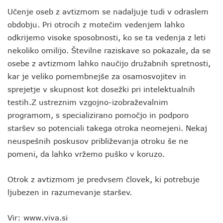
Učenje oseb z avtizmom se nadaljuje tudi v odraslem
obdobju. Pri otrocih z motečim vedenjem lahko
odkrijemo visoke sposobnosti, ko se ta vedenja z leti
nekoliko omilijo. Številne raziskave so pokazale, da se
osebe z avtizmom lahko naučijo družabnih spretnosti,
kar je veliko pomembnejše za osamosvojitev in
sprejetje v skupnost kot dosežki pri intelektualnih
testih.Z ustreznim vzgojno-izobraževalnim
programom, s specializirano pomočjo in podporo
staršev so potenciali takega otroka neomejeni. Nekaj
neuspešnih poskusov približevanja otroku še ne
pomeni, da lahko vržemo puško v koruzo.
Otrok z avtizmom je predvsem človek, ki potrebuje
ljubezen in razumevanje staršev.
Vir: www.viva.si