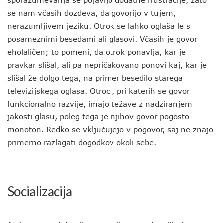
sporazumevanja se pojavijo dodatne frustracije, zato
se nam včasih dozdeva, da govorijo v tujem,
nerazumljivem jeziku. Otrok se lahko oglaša le s
posameznimi besedami ali glasovi. Včasih je govor
eholaličen; to pomeni, da otrok ponavlja, kar je
pravkar slišal, ali pa nepričakovano ponovi kaj, kar je
slišal že dolgo tega, na primer besedilo starega
televizijskega oglasa. Otroci, pri katerih se govor
funkcionalno razvije, imajo težave z nadziranjem
jakosti glasu, poleg tega je njihov govor pogosto
monoton. Redko se vključujejo v pogovor, saj ne znajo
primerno razlagati dogodkov okoli sebe.
Socializacija