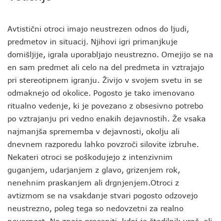
Avtistični otroci imajo neustrezen odnos do ljudi,
predmetov in situacij. Njihovi igri primanjkuje
domišljije, igrala uporabljajo neustrezno. Omejijo se na
en sam predmet ali celo na del predmeta in vztrajajo
pri stereotipnem igranju. Živijo v svojem svetu in se
odmaknejo od okolice. Pogosto je tako imenovano
ritualno vedenje, ki je povezano z obsesivno potrebo
po vztrajanju pri vedno enakih dejavnostih. Že vsaka
najmanjša sprememba v dejavnosti, okolju ali
dnevnem razporedu lahko povzroči silovite izbruhe.
Nekateri otroci se poškodujejo z intenzivnim
guganjem, udarjanjem z glavo, grizenjem rok,
nenehnim praskanjem ali drgnjenjem.Otroci z
avtizmom se na vsakdanje stvari pogosto odzovejo
neustrezno, poleg tega so nedovzetni za realno