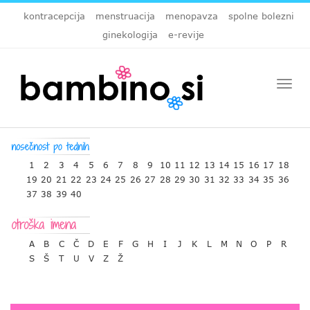
kontracepcija
menstruacija
menopavza
spolne bolezni
ginekologija
e-revije
Togg
navi
1
2
3
4
5
6
7
8
9
10
11
12
13
14
15
16
17
18
19
20
21
22
23
24
25
26
27
28
29
30
31
32
33
34
35
36
37
38
39
40
A
B
C
Č
D
E
F
G
H
I
J
K
L
M
N
O
P
R
S
Š
T
U
V
Z
Ž