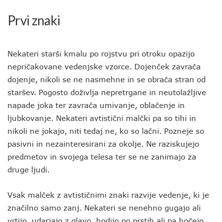
Prvi znaki
Nekateri starši kmalu po rojstvu pri otroku opazijo
nepričakovane vedenjske vzorce. Dojenček zavrača
dojenje, nikoli se ne nasmehne in se obrača stran od
staršev. Pogosto doživlja nepretrgane in neutolažljive
napade joka ter zavrača umivanje, oblačenje in
ljubkovanje. Nekateri avtistični malčki pa so tihi in
nikoli ne jokajo, niti tedaj ne, ko so lačni. Pozneje so
pasivni in nezainteresirani za okolje. Ne raziskujejo
predmetov in svojega telesa ter se ne zanimajo za
druge ljudi.
Vsak malček z avtističnimi znaki razvije vedenje, ki je
značilno samo zanj. Nekateri se nenehno gugajo ali
vrtijo, udarjajo z glavo, hodijo po prstih ali pa hočejo