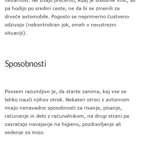
nevarnost. Ne znajo preceniti, kdaj je štedilnik vroč, ali
pa hodijo po sredini ceste, ne da bi se zmenili za
drveče avtomobile. Pogosto se neprimerno čustveno
odzivajo (nekontroliran jok, smeh v neustrezni
situaciji).
Sposobnosti
Povsem razumljivo je, da starše zanima, kaj vse se
lahko nauči njihov otrok. Nekateri otroci z avtizmom
imajo nenavadne sposobnosti za risanje, pisanje,
računanje in delo z računalnikom, na drugi strani pa
zavračajo navajanje na higieno, pozdravljanje ali
sedenje za mizo.