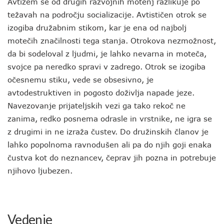
Avtizem se od drugih razvojnih motenj razlikuje po
težavah na področju socializacije. Avtističen otrok se
izogiba družabnim stikom, kar je ena od najbolj
motečih značilnosti tega stanja. Otrokova nezmožnost,
da bi sodeloval z ljudmi, je lahko nevarna in moteča,
svojce pa neredko spravi v zadrego. Otrok se izogiba
očesnemu stiku, vede se obsesivno, je
avtodestruktiven in pogosto doživlja napade jeze.
Navezovanje prijateljskih vezi ga tako rekoč ne
zanima, redko posnema odrasle in vrstnike, ne igra se
z drugimi in ne izraža čustev. Do družinskih članov je
lahko popolnoma ravnodušen ali pa do njih goji enaka
čustva kot do neznancev, čeprav jih pozna in potrebuje
njihovo ljubezen.
Vedenje