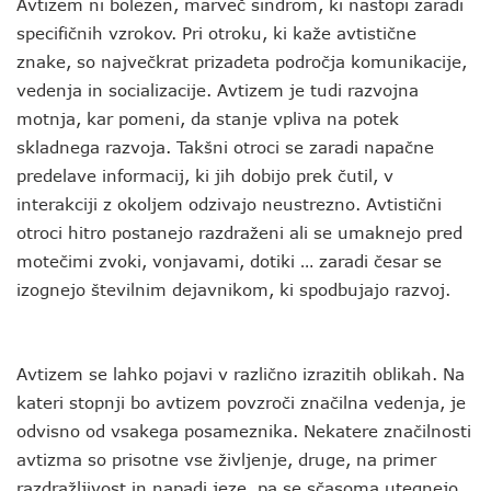
Avtizem ni bolezen, marveč sindrom, ki nastopi zaradi
specifičnih vzrokov. Pri otroku, ki kaže avtistične
znake, so največkrat prizadeta področja komunikacije,
vedenja in socializacije. Avtizem je tudi razvojna
motnja, kar pomeni, da stanje vpliva na potek
skladnega razvoja. Takšni otroci se zaradi napačne
predelave informacij, ki jih dobijo prek čutil, v
interakciji z okoljem odzivajo neustrezno. Avtistični
otroci hitro postanejo razdraženi ali se umaknejo pred
motečimi zvoki, vonjavami, dotiki … zaradi česar se
izognejo številnim dejavnikom, ki spodbujajo razvoj.
Avtizem se lahko pojavi v različno izrazitih oblikah. Na
kateri stopnji bo avtizem povzroči značilna vedenja, je
odvisno od vsakega posameznika. Nekatere značilnosti
avtizma so prisotne vse življenje, druge, na primer
razdražljivost in napadi jeze, pa se sčasoma utegnejo