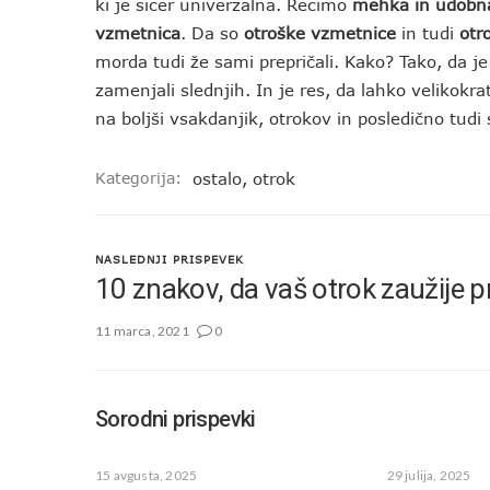
ki je sicer univerzalna. Recimo
mehka in udobna
vzmetnica
. Da so
otroške vzmetnice
in tudi
otr
morda tudi že sami prepričali. Kako? Tako, da j
zamenjali slednjih. In je res, da lahko veliko
na boljši vsakdanjik, otrokov in posledično tudi
Kategorija:
ostalo
,
otrok
NASLEDNJI PRISPEVEK
10 znakov, da vaš otrok zaužije p
11 marca, 2021
0
Sorodni prispevki
15 avgusta, 2025
29 julija, 2025