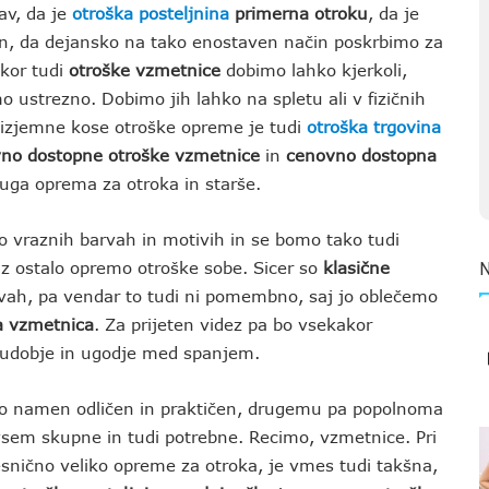
av, da je
otroška posteljnina
primerna otroku
, da je
n, da dejansko na tako enostaven način poskrbimo za
kor tudi
otroške vzmetnice
dobimo lahko kjerkoli,
ustrezno. Dobimo jih lahko na spletu ali v fizičnih
i izjemne kose otroške opreme je tudi
otroška trgovina
no dostopne otroške vzmetnice
in
cenovno dostopna
ruga oprema za otroka in starše.
jo vraznih barvah in motivih in se bomo tako tudi
a z ostalo opremo otroške sobe. Sicer so
klasične
arvah, pa vendar to tudi ni pomembno, saj jo oblečemo
a vzmetnica
. Za prijeten videz pa bo vsekakor
a udobje in ugodje med spanjem.
o namen odličen in praktičen, drugemu pa popolnoma
vsem skupne in tudi potrebne. Recimo, vzmetnice. Pri
resnično veliko opreme za otroka, je vmes tudi takšna,