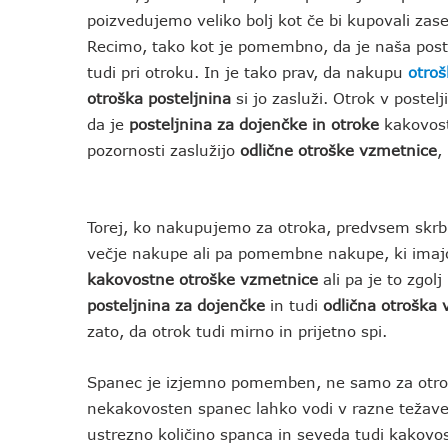
poizvedujemo veliko bolj kot če bi kupovali zase
Recimo, tako kot je pomembno, da je naša poste
tudi pri otroku. In je tako prav, da nakupu
otro
otroška posteljnina
si jo zasluži. Otrok v postelj
da je
posteljnina za dojenčke in otroke
kakovost
pozornosti zaslužijo
odlične otroške vzmetnice
,
Torej, ko nakupujemo za otroka, predvsem skrbi
večje nakupe ali pa pomembne nakupe, ki imaj
kakovostne otroške vzmetnice
ali pa je to zgolj
posteljnina za dojenčke
in tudi
odlična otroška
zato, da otrok tudi mirno in prijetno spi.
Spanec je izjemno pomemben, ne samo za otroke
nekakovosten spanec lahko vodi v razne težave
ustrezno količino spanca in seveda tudi kakovos