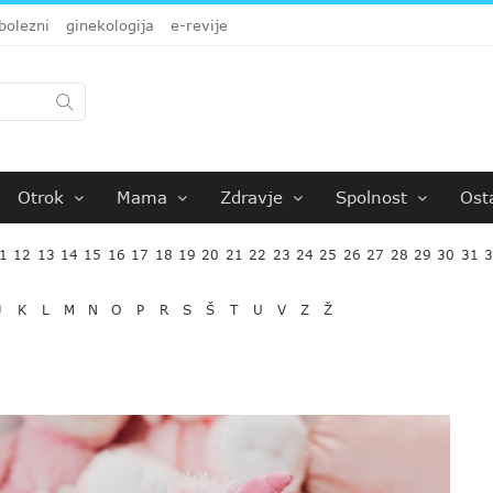
bolezni
ginekologija
e-revije
Otrok
Mama
Zdravje
Spolnost
Ost
1
12
13
14
15
16
17
18
19
20
21
22
23
24
25
26
27
28
29
30
31
J
K
L
M
N
O
P
R
S
Š
T
U
V
Z
Ž