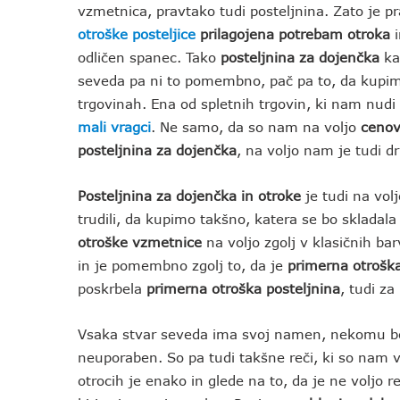
vzmetnica, pravtako tudi posteljnina. Zato je pr
otroške posteljice
prilagojena potrebam otroka
i
odličen spanec. Tako
posteljnina za dojenčka
ka
seveda pa ni to pomembno, pač pa to, da kupimo 
trgovinah. Ena od spletnih trgovin, ki nam nud
mali vragci
. Ne samo, da so nam na voljo
cenov
posteljnina za dojenčka
, na voljo nam je tudi d
Posteljnina za dojenčka in otroke
je tudi na vol
trudili, da kupimo takšno, katera se bo skladal
otroške vzmetnice
na voljo zgolj v klasičnih b
in je pomembno zgolj to, da je
primerna otrošk
poskrbela
primerna otroška posteljnina
, tudi z
Vsaka stvar seveda ima svoj namen, nekomu b
neuporaben. So pa tudi takšne reči, ki so nam 
otrocih je enako in glede na to, da je ne voljo 