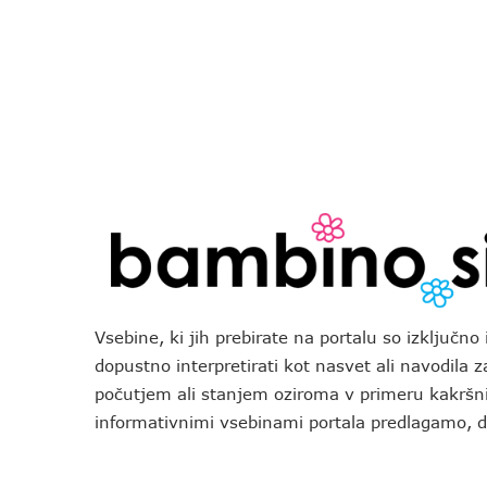
Vsebine, ki jih prebirate na portalu so izključn
dopustno interpretirati kot nasvet ali navodila 
počutjem ali stanjem oziroma v primeru kakršni
informativnimi vsebinami portala predlagamo,