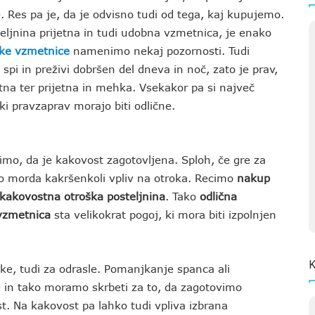
. Res pa je, da je odvisno tudi od tega, kaj kupujemo.
ljnina prijetna in tudi udobna vzmetnica, je enako
ške vzmetnice
namenimo nekaj pozornosti. Tudi
i spi in preživi dobršen del dneva in noč, zato je prav,
na ter prijetna in mehka. Vsekakor pa si največ
 ki pravzaprav morajo biti odlične.
mo, da je kakovost zagotovljena. Sploh, če gre za
o morda kakršenkoli vpliv na otroka. Recimo
nakup
kakovostna otroška posteljnina
. Tako
odlična
 vzmetnica
sta velikokrat pogoj, ki mora biti izpolnjen
K
, tudi za odrasle. Pomanjkanje spanca ali
 in tako moramo skrbeti za to, da zagotovimo
t. Na kakovost pa lahko tudi vpliva izbrana