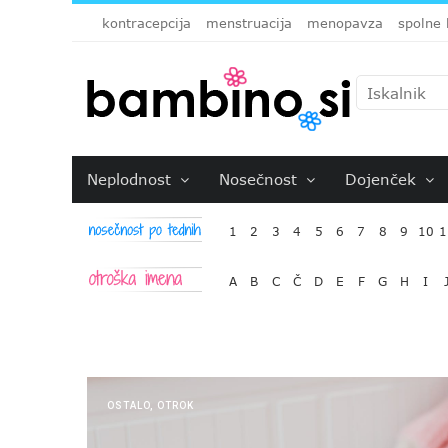
kontracepcija
menstruacija
menopavza
spolne 
Neplodnost
Nosečnost
Dojenček
1
2
3
4
5
6
7
8
9
10
1
A
B
C
Č
D
E
F
G
H
I
OSTALO
,
OTROK