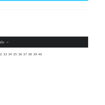
alo
32
33
34
35
36
37
38
39
40