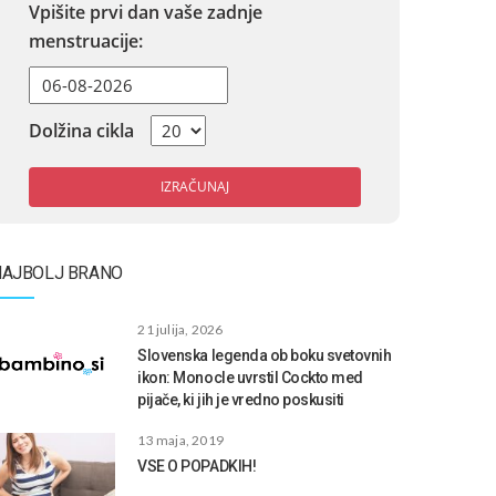
Vpišite prvi dan vaše zadnje
menstruacije:
Dolžina cikla
IZRAČUNAJ
NAJBOLJ BRANO
21 julija, 2026
Slovenska legenda ob boku svetovnih
ikon: Monocle uvrstil Cockto med
pijače, ki jih je vredno poskusiti
13 maja, 2019
VSE O POPADKIH!