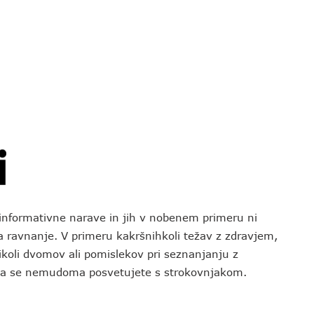
o informativne narave in jih v nobenem primeru ni
za ravnanje. V primeru kakršnihkoli težav z zdravjem,
koli dvomov ali pomislekov pri seznanjanju z
 da se nemudoma posvetujete s strokovnjakom.