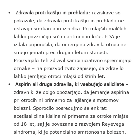
Zdravila proti kašlju in prehladu
: raziskave so
pokazale, da zdravila proti kašlju in prehladu ne
ustavijo smrkanja in izcedka. Pri mlajših malčkih
lahko povzročijo srčno aritmijo in krče. FDA je
izdala priporočila, da omenjena zdravila otroci ne
smejo jemati pred drugim letom starosti.
Proizvajalci teh zdravil samoiniciativno spreminjajo
oznake – na proizvod zvito zapišejo, da zdravilo
lahko jemljejo otroci mlajši od štirih let.
Aspirin ali druga zdravila, ki vsebujejo salicilate
–
zdravniki že dolgo opozarjajo, da jemanje aspirina
pri otrocih ni primerno za lajšanje simptomov
bolezni. Sporočilo posredujmo še enkrat:
acetilsalicilna kislina ni primerna za otroke mlajše
od 18 let, saj je povezana z razvojem Reyevega
sindroma, ki je potencialno smrtonosna bolezen.