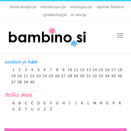
kontracepcija
menstruacija
menopavza
spolne bolezni
ginekologija
e-revije
Togg
navi
1
2
3
4
5
6
7
8
9
10
11
12
13
14
15
16
17
18
19
20
21
22
23
24
25
26
27
28
29
30
31
32
33
34
35
36
37
38
39
40
A
B
C
Č
D
E
F
G
H
I
J
K
L
M
N
O
P
R
S
Š
T
U
V
Z
Ž