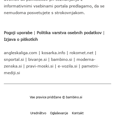
informativnimi vsebinami portala predlagamo, da se
nemudoma posvetujete s strokovnjakom.
Pogoji uporabe
|
Politika varstva osebnih podatkov
|
Izjava o piškotkih
angleskaliga.com
|
kosarka.info
|
rokomet.net
|
snportal.si
|
bivanje.si
|
bambino.si
|
moderna-
zenska.si
|
pravi-moski.si
|
e-vozila.si
|
pametni-
mediji.si
Vse pravice pridržane © bambino.si
Uredništvo
Oglaševanje
Kontakt