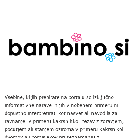
Vsebine, ki jih prebirate na portalu so izključno
informativne narave in jih v nobenem primeru ni
dopustno interpretirati kot nasvet ali navodila za
ravnanje. V primeru kakršnihkoli težav z zdravjem,
počutjem ali stanjem oziroma v primeru kakršnikoli
dvomov ali pomislekov pri seznanjanju z