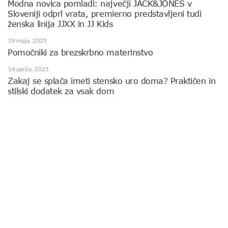
Modna novica pomladi: največji JACK&JONES v
Sloveniji odprl vrata, premierno predstavljeni tudi
ženska linija JJXX in JJ Kids
19 maja, 2025
Pomočniki za brezskrbno materinstvo
14 aprila, 2025
Zakaj se splača imeti stensko uro doma? Praktičen in
stilski dodatek za vsak dom