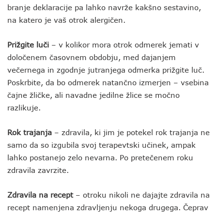
branje deklaracije pa lahko navrže kakšno sestavino,
na katero je vaš otrok alergičen.
Prižgite luči
– v kolikor mora otrok odmerek jemati v
določenem časovnem obdobju, med dajanjem
večernega in zgodnje jutranjega odmerka prižgite luč.
Poskrbite, da bo odmerek natančno izmerjen – vsebina
čajne žličke, ali navadne jedilne žlice se močno
razlikuje.
Rok trajanja
– zdravila, ki jim je potekel rok trajanja ne
samo da so izgubila svoj terapevtski učinek, ampak
lahko postanejo zelo nevarna. Po pretečenem roku
zdravila zavrzite.
Zdravila na recept
– otroku nikoli ne dajajte zdravila na
recept namenjena zdravljenju nekoga drugega. Čeprav