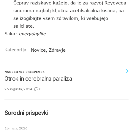
Čeprav raziskave kažejo, da je za razvoj Reyevega
sindroma najbolj ključna acetilsalicilna kislina, pa
se izogibajte vsem zdravilom, ki vsebujejo
salicilate.
Slika:
everydaylife
Kategorija:
Novice
,
Zdravje
NASLEDNJI PRISPEVEK
Otrok in cerebralna paraliza
26 avgusta, 2014
0
Sorodni prispevki
18 maja, 2026