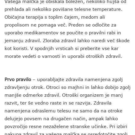
Vašega malčka je obiskala bolezen, nekoliko hujša od
prehlada ali nekoliko povišane telesne temperature.
Običajna terapija s toplim čajem, medom ali
propolisom ne pomaga več. Preden se odločite za
uporabo medikamentov se poučite o pravilni rabi in
jemanju zdravil. Zloraba zdravil lahko naredi več škode
kot koristi. V spodnjih vrsticah si preberite vse kar
morate vedeti o varnosti in uporabi otroških zdravil.
Prvo pravilo
– uporabljajte zdravila namenjena zgolj
zdravljenju otrok. Otroci so majhni in lahko dobijo zgolj
manjše odmerke zdravil. Otroški organizem je manj
razvit, ter še vedno raste in se razvija. Zdravila
namenjena odraslemu telesu ne samo da na otroke
delujejo povsem na drugačen način, ampak lahko
povzročijo resne nezaželene stranske učinke. Pri izbiri
nakupa zdravil za vašega malčka se osredotočite zgolj