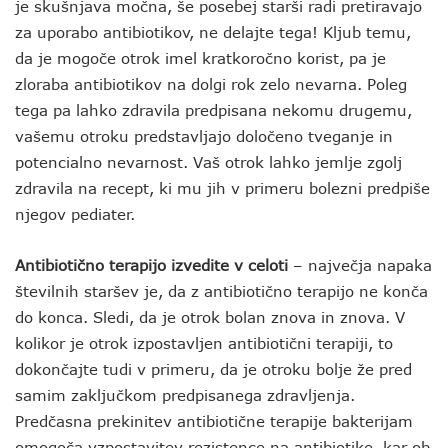
je skušnjava močna, še posebej starši radi pretiravajo
za uporabo antibiotikov, ne delajte tega! Kljub temu,
da je mogoče otrok imel kratkoročno korist, pa je
zloraba antibiotikov na dolgi rok zelo nevarna. Poleg
tega pa lahko zdravila predpisana nekomu drugemu,
vašemu otroku predstavljajo določeno tveganje in
potencialno nevarnost. Vaš otrok lahko jemlje zgolj
zdravila na recept, ki mu jih v primeru bolezni predpiše
njegov pediater.
Antibiotično terapijo izvedite v celoti
– največja napaka
številnih staršev je, da z antibiotično terapijo ne konča
do konca. Sledi, da je otrok bolan znova in znova. V
kolikor je otrok izpostavljen antibiotični terapiji, to
dokončajte tudi v primeru, da je otroku bolje že pred
samim zaključkom predpisanega zdravljenja.
Predčasna prekinitev antibiotične terapije bakterijam
omogoča vzpostavitev rezistence na antibiotike, kar ob