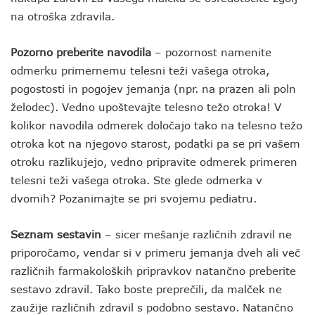
na otroška zdravila.
Pozorno preberite navodila
– pozornost namenite
odmerku primernemu telesni teži vašega otroka,
pogostosti in pogojev jemanja (npr. na prazen ali poln
želodec). Vedno upoštevajte telesno težo otroka! V
kolikor navodila odmerek določajo tako na telesno težo
otroka kot na njegovo starost, podatki pa se pri vašem
otroku razlikujejo, vedno pripravite odmerek primeren
telesni teži vašega otroka. Ste glede odmerka v
dvomih? Pozanimajte se pri svojemu pediatru.
Seznam sestavin
– sicer mešanje različnih zdravil ne
priporočamo, vendar si v primeru jemanja dveh ali več
različnih farmakoloških pripravkov natančno preberite
sestavo zdravil. Tako boste preprečili, da malček ne
zaužije različnih zdravil s podobno sestavo. Natančno