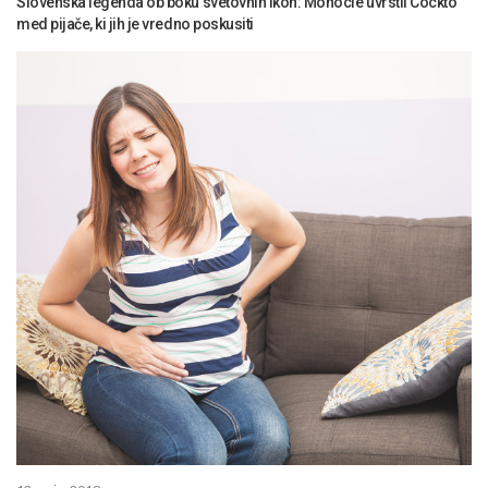
Slovenska legenda ob boku svetovnih ikon: Monocle uvrstil Cockto
med pijače, ki jih je vredno poskusiti