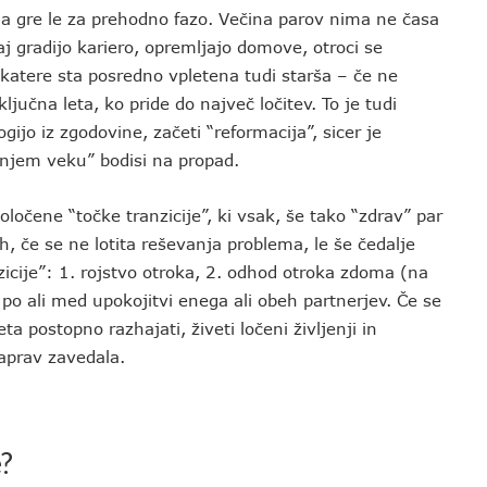
da gre le za prehodno fazo. Večina parov nima ne časa
j gradijo kariero, opremljajo domove, otroci se
v katere sta posredno vpletena tudi starša – če ne
jučna leta, ko pride do največ ločitev. To je tudi
jo iz zgodovine, začeti “reformacija”, sicer je
dnjem veku” bodisi na propad.
očene “točke tranzicije”, ki vsak, še tako “zdrav” par
h, če se ne lotita reševanja problema, le še čedalje
nzicije”: 1. rojstvo otroka, 2. odhod otroka zdoma (na
3. po ali med upokojitvi enega ali obeh partnerjev. Če se
ta postopno razhajati, živeti ločeni življenji in
aprav zavedala.
e?