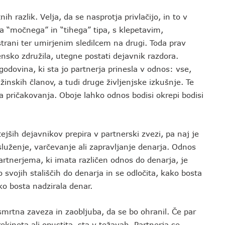
h razlik. Velja, da se nasprotja privlačijo, in to v
ja “močnega” in “tihega” tipa, s klepetavim,
trani ter umirjenim sledilcem na drugi. Toda prav
nsko združila, utegne postati dejavnik razdora.
zgodovina, ki sta jo partnerja prinesla v odnos: vse,
inskih članov, a tudi druge življenjske izkušnje. Te
a pričakovanja. Oboje lahko odnos bodisi okrepi bodisi
jših dejavnikov prepira v partnerski zvezi, pa naj je
 služenje, varčevanje ali zapravljanje denarja. Odnos
artnerjema, ki imata različen odnos do denarja, je
 svojih stališčih do denarja in se odločita, kako bosta
o bosta nadzirala denar.
smrtna zaveza in zaobljuba, da se bo ohranil. Če par
ekineta ali opustita, sta v težavah. Partnerja se