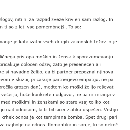
ogov, niti ni za razpad zveze kriv en sam razlog. In
in ti so z leti vse pomembnejši. To so:
nje je katalizator vseh drugih zakonskih težav in je
azličnega pristopa moških in žensk k sporazumevanju.
ričakuje določen odziv, zato je presenečen ali
e si navadno želijo, da bi partner prepoznal njihova
vom v službi, pričakuje partnerjevo empatijo, ne pa
eprečila grozen dan), medtem ko moški želijo reševati
a večerjo, hoče konkreten odgovor, ne pa mrmranja v
 med moškimi in ženskami so stare vsaj toliko kot
pajo nad odnosom, ki bi bil sicer zlahka uspešen. Vrstijo
en krhek odnos je kot tempirana bomba. Spet drugi pari
iva najbolje na odnos. Romantika in sanje, ki so nekoč