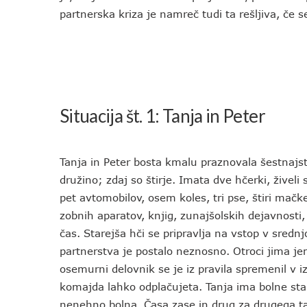
partnerska kriza je namreč tudi ta rešljiva, če s
Situacija št. 1: Tanja in Peter
Tanja in Peter bosta kmalu praznovala šestnajsto
družino; zdaj so štirje. Imata dve hčerki, živeli
pet avtomobilov, osem koles, tri pse, štiri mačke 
zobnih aparatov, knjig, zunajšolskih dejavnosti
čas. Starejša hči se pripravlja na vstop v sred
partnerstva je postalo neznosno. Otroci jima je
osemurni delovnik se je iz pravila spremenil v iz
komajda lahko odplačujeta. Tanja ima bolne star
nenehno bolna. Časa zase in drug za drugega ta