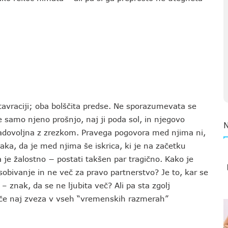
estavraciji; oba bolščita predse. Ne sporazumevata se
 je samo njeno prošnjo, naj ji poda sol, in njegovo
 zadovoljna z zrezkom. Pravega pogovora med njima ni,
ka, da je med njima še iskrica, ki je na začetku
je žalostno − postati takšen par tragično. Kako je
sobivanje in ne več za pravo partnerstvo? Je to, kar se
znak, da se ne ljubita več? Ali pa sta zgolj
, če naj zveza v vseh “vremenskih razmerah”