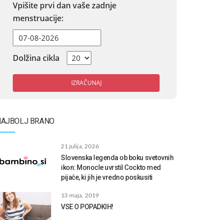
Vpišite prvi dan vaše zadnje
menstruacije:
Dolžina cikla
IZRAČUNAJ
NAJBOLJ BRANO
21 julija, 2026
Slovenska legenda ob boku svetovnih
ikon: Monocle uvrstil Cockto med
pijače, ki jih je vredno poskusiti
13 maja, 2019
VSE O POPADKIH!