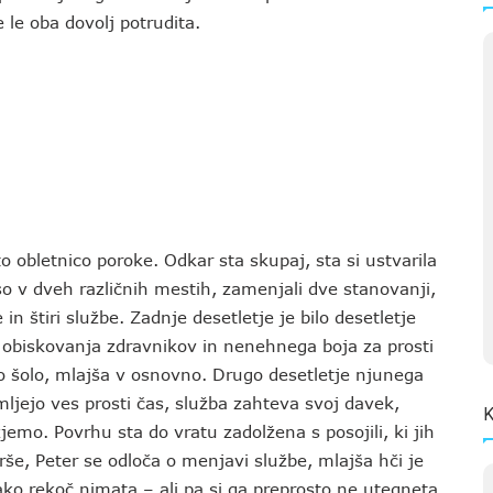
e le oba dovolj potrudita.
 obletnico poroke. Odkar sta skupaj, sta si ustvarila
 so v dveh različnih mestih, zamenjali dve stanovanji,
in štiri službe. Zadnje desetletje je bilo desetletje
, obiskovanja zdravnikov in nenehnega boja za prosti
njo šolo, mlajša v osnovno. Drugo desetletje njunega
mljejo ves prosti čas, služba zahteva svoj davek,
K
jemo. Povrhu sta do vratu zadolžena s posojili, ki jih
še, Peter se odloča o menjavi službe, mlajša hči je
ko rekoč nimata – ali pa si ga preprosto ne utegneta