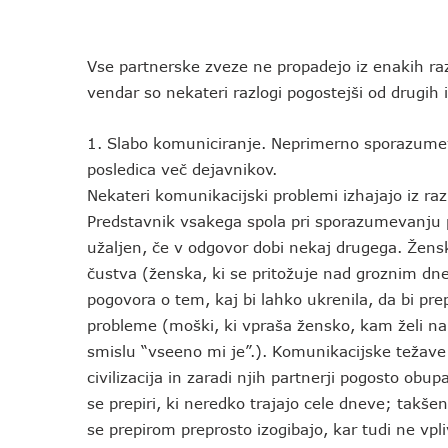
Vse partnerske zveze ne propadejo iz enakih razl
vendar so nekateri razlogi pogostejši od drugih 
1. Slabo komuniciranje. Neprimerno sporazumeva
posledica več dejavnikov.
Nekateri komunikacijski problemi izhajajo iz r
Predstavnik vsakega spola pri sporazumevanju p
užaljen, če v odgovor dobi nekaj drugega. Žensk
čustva (ženska, ki se pritožuje nad groznim dne
pogovora o tem, kaj bi lahko ukrenila, da bi pr
probleme (moški, ki vpraša žensko, kam želi n
smislu “vseeno mi je”.). Komunikacijske težave
civilizacija in zaradi njih partnerji pogosto obu
se prepiri, ki neredko trajajo cele dneve; takš
se prepirom preprosto izogibajo, kar tudi ne vpl