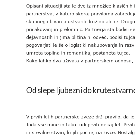
Opisani situaciji sta le dve iz množice klasični
partnerstva, v katero skoraj praviloma zabredejo
skupnega bivanja ustvarili družino ali ne. Drugo
pričakovanj in prelomnic. Partnerja sta bodisi še
dejavnostih in jima bližina ni odveč, bodisi tuj
pogovarjati le še o logistiki nakupovanja in raz
umreta toplina in romantika, postaneta tujca.
Kako lahko dva uživata v partnerskem odnosu, 
Od slepe ljubezni do krute stvarn
V prvih letih partnerske zveze drži pravilo, da je
Toda vse mine in tako tudi prvih nekaj let. Prvi
in številne stvari, ki jih počne, na živce. Nost