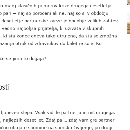
h in manj klasičnih primerov krize drugega desetletja
 pari − naj so poročeni ali ne, naj so si v obdobju
 desetletje partnerske zveze je obdobje velikih zahtev,
 vedno najboljša prijatelja, ki uživata v skupnih
ca, ki sta konec dneva tako utrujena, da sta se zmožna
važanja otrok od zdravnikov do baletne šole. Ko
če se jima to dogaja?
osti
 ljubezen slepa. Vsak vidi le partnerja in nič drugega.
h, najlepših deset let. Zdaj pa … zdaj vam gre partner
algično obujate spomine na samsko življenje, po drugi