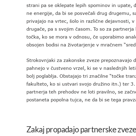
strani pa se oklepate lepih spominov in upate, 
ne energije, da bi se posvečali drug drugemu, sa
privajajo na vrtec, šolo in različne dejavnosti, 
drugače, pa s svojim časom. To so za partnerja kl
točka, ko se mora v odnosu, če uporabimo analogi
obsojen bodisi na životarjenje v mračnem “sre
Strokovnjaki za zakonske zveze prepoznavajo dol
pahnejo v čustveno vrzel, ki se v naslednjih leti
bolj poglablja. Obstajajo tri značilne “točke tra
fakulteto, ko si ustvari svojo družino itn.) ter 
partnerja teh prehodov ne loti pravilno, se začne
postaneta popolna tujca, ne da bi se tega pravz
Zakaj propadajo partnerske zvez