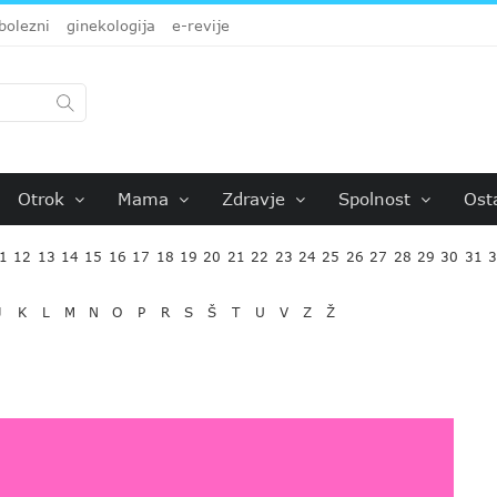
bolezni
ginekologija
e-revije
Otrok
Mama
Zdravje
Spolnost
Ost
1
12
13
14
15
16
17
18
19
20
21
22
23
24
25
26
27
28
29
30
31
J
K
L
M
N
O
P
R
S
Š
T
U
V
Z
Ž