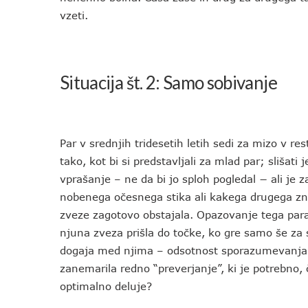
vzeti.
Situacija št. 2: Samo sobivanje
Par v srednjih tridesetih letih sedi za mizo v r
tako, kot bi si predstavljali za mlad par; slišati
vprašanje – ne da bi jo sploh pogledal − ali je
nobenega očesnega stika ali kakega drugega zna
zveze zagotovo obstajala. Opazovanje tega para 
njuna zveza prišla do točke, ko gre samo še za 
dogaja med njima – odsotnost sporazumevanja – 
zanemarila redno “preverjanje”, ki je potrebno
optimalno deluje?