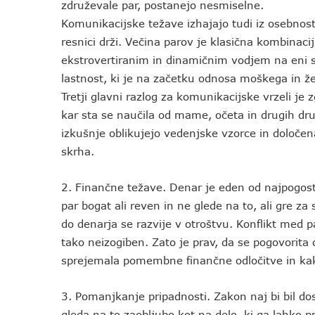
združevale par, postanejo nesmiselne.
Komunikacijske težave izhajajo tudi iz osebnostni
resnici drži. Večina parov je klasična kombinaci
ekstrovertiranim in dinamičnim vodjem na eni s
lastnost, ki je na začetku odnosa moškega in že
Tretji glavni razlog za komunikacijske vrzeli je 
kar sta se naučila od mame, očeta in drugih druž
izkušnje oblikujejo vedenjske vzorce in določen
skrha.
2. Finančne težave. Denar je eden od najpogoste
par bogat ali reven in ne glede na to, ali gre za
do denarja se razvije v otroštvu. Konflikt med p
tako neizogiben. Zato je prav, da se pogovorita o
sprejemala pomembne finančne odločitve in kak
3. Pomanjkanje pripadnosti. Zakon naj bi bil do
gleda na to zaobljubo kot na delo, ki ga lahko pr