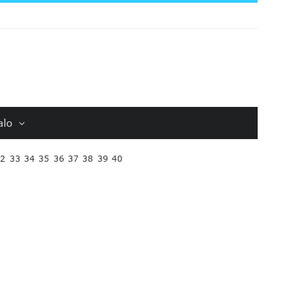
alo
32
33
34
35
36
37
38
39
40