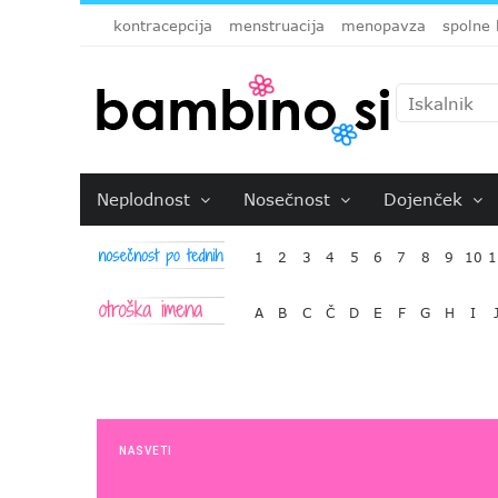
kontracepcija
menstruacija
menopavza
spolne 
Neplodnost
Nosečnost
Dojenček
1
2
3
4
5
6
7
8
9
10
1
A
B
C
Č
D
E
F
G
H
I
NASVETI