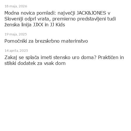
18 maja, 2026
Modna novica pomladi: največji JACK&JONES v
Sloveniji odprl vrata, premierno predstavljeni tudi
ženska linija JJXX in JJ Kids
19 maja, 2025
Pomočniki za brezskrbno materinstvo
14 aprila, 2025
Zakaj se splača imeti stensko uro doma? Praktičen in
stilski dodatek za vsak dom