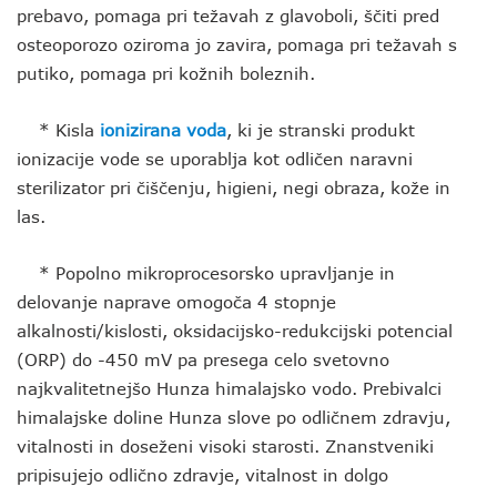
prebavo, pomaga pri težavah z glavoboli, ščiti pred
osteoporozo oziroma jo zavira, pomaga pri težavah s
putiko, pomaga pri kožnih boleznih.
* Kisla
ionizirana voda
, ki je stranski produkt
ionizacije vode se uporablja kot odličen naravni
sterilizator pri čiščenju, higieni, negi obraza, kože in
las.
* Popolno mikroprocesorsko upravljanje in
delovanje naprave omogoča 4 stopnje
alkalnosti/kislosti, oksidacijsko-redukcijski potencial
(ORP) do -450 mV pa presega celo svetovno
najkvalitetnejšo Hunza himalajsko vodo. Prebivalci
himalajske doline Hunza slove po odličnem zdravju,
vitalnosti in doseženi visoki starosti. Znanstveniki
pripisujejo odlično zdravje, vitalnost in dolgo