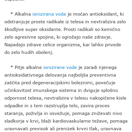
* Alkalna
ionizirana voda
je močan antioksidant, ki
odstranjuje proste radikale iz telesa in nevtralizira zelo
škodljive super oksidante. Prosti radikali so kemično
zelo agresivne spojine, ki ogrožajo naše zdravje.
Napadajo zdrave celice organizma, kar lahko privede
do zelo hudih obolenj.
* Pitje alkalne
ionizirane vode
je zaradi njenega
antioksidativnega delovanja najboljša preventivna
zaščita pred degeneracijskimi boleznimi, povečuje
učinkovitost imunskega sistema in dviguje splošno
odpornost telesa, nevtralizira v telesu nakopičene kisle
odpadke in s tem razstruplja telo, zavira proces
staranja, poživlja in osvežuje, pomaga zniževati nivo
sladkorja v krvi, blaži kardiovaskularne težave, pomaga
uravnavati previsok ali prenizek krvni tlak, uravnava