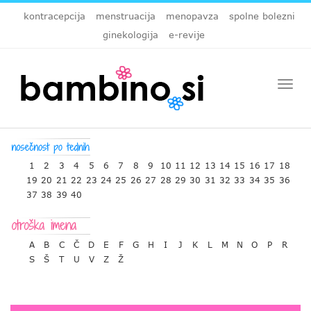
kontracepcija
menstruacija
menopavza
spolne bolezni
ginekologija
e-revije
Togg
navi
1
2
3
4
5
6
7
8
9
10
11
12
13
14
15
16
17
18
19
20
21
22
23
24
25
26
27
28
29
30
31
32
33
34
35
36
37
38
39
40
A
B
C
Č
D
E
F
G
H
I
J
K
L
M
N
O
P
R
S
Š
T
U
V
Z
Ž