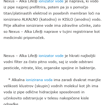
Nexus – Alka Life®
ionizator vode
je naprava, ki vodo
iz pipe najprej prefiltrira, potem pa jo s pomočjo
titan/platinastih elektrod in posebnih membran loči na
ionizirano ALKALNO (katodno) in KISLO (anodno) vodo.
Pitje alkalne ionizirane vode ima zdravilne učinke, zato
so Nexus – Alka Life® naprave v tujini registrirane kot
medicinski pripomoček.
Nexus – Alka Life®
ionizator vode
je hkrati najboljši
vodni filter za čisto pitno vodo, saj iz vode odstrani
pesticide, nitrate, klor, organske spojine in bakterije.
* Alkalna
ionizirana voda
ima zaradi dvakrat manjše
velikosti klustrov (skupin) vodnih molekul kot jih ima
voda iz pipe odlične hidracijske sposobnosti in
učinkovito odstranjuje v telesu nakopičene kisle
odpadke.