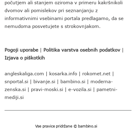
počutjem ali stanjem oziroma v primeru kakršnikoli
dvomov ali pomislekov pri seznanjanju z
informativnimi vsebinami portala predlagamo, da se
nemudoma posvetujete s strokovnjakom.
Pogoji uporabe
|
Politika varstva osebnih podatkov
|
Izjava o piškotkih
angleskaliga.com
|
kosarka.info
|
rokomet.net
|
snportal.si
|
bivanje.si
|
bambino.si
|
moderna-
zenska.si
|
pravi-moski.si
|
e-vozila.si
|
pametni-
mediji.si
Vse pravice pridržane © bambino.si