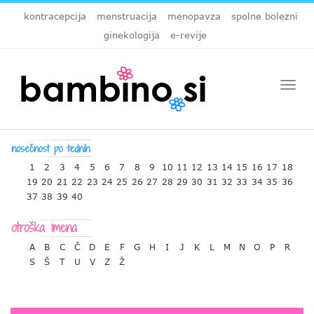
kontracepcija
menstruacija
menopavza
spolne bolezni
ginekologija
e-revije
Togg
navi
1
2
3
4
5
6
7
8
9
10
11
12
13
14
15
16
17
18
19
20
21
22
23
24
25
26
27
28
29
30
31
32
33
34
35
36
37
38
39
40
A
B
C
Č
D
E
F
G
H
I
J
K
L
M
N
O
P
R
S
Š
T
U
V
Z
Ž