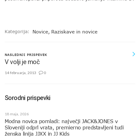
Kategorija:
Novice
,
Raziskave in novice
NASLEDNJI PRISPEVEK
V volji je moč
14 februarja, 2013
0
Sorodni prispevki
18 maja, 2026
Modna novica pomladi: največji JACK&JONES v
Sloveniji odprl vrata, premierno predstavljeni tudi
ženska linija JJXX in JJ Kids