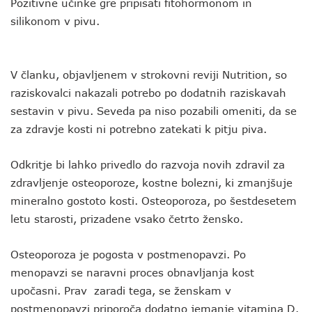
Pozitivne učinke gre pripisati fitohormonom in
silikonom v pivu.
V članku, objavljenem v strokovni reviji Nutrition, so
raziskovalci nakazali potrebo po dodatnih raziskavah
sestavin v pivu. Seveda pa niso pozabili omeniti, da se
za zdravje kosti ni potrebno zatekati k pitju piva.
Odkritje bi lahko privedlo do razvoja novih zdravil za
zdravljenje osteoporoze, kostne bolezni, ki zmanjšuje
mineralno gostoto kosti. Osteoporoza, po šestdesetem
letu starosti, prizadene vsako četrto žensko.
Osteoporoza je pogosta v postmenopavzi. Po
menopavzi se naravni proces obnavljanja kost
upočasni. Prav zaradi tega, se ženskam v
postmenopavzi priporoča dodatno jemanje vitamina D.