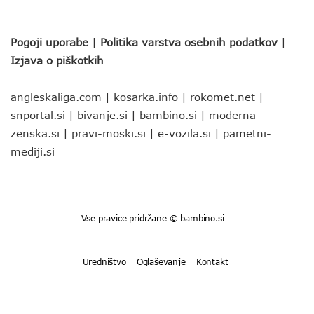
Pogoji uporabe
|
Politika varstva osebnih podatkov
|
Izjava o piškotkih
angleskaliga.com
|
kosarka.info
|
rokomet.net
|
snportal.si
|
bivanje.si
|
bambino.si
|
moderna-
zenska.si
|
pravi-moski.si
|
e-vozila.si
|
pametni-
mediji.si
Vse pravice pridržane © bambino.si
Uredništvo
Oglaševanje
Kontakt