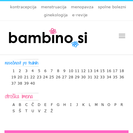
kontracepcija
menstruacija
menopavza
spolne bolezni
ginekologija
e-revije
Togg
navi
1
2
3
4
5
6
7
8
9
10
11
12
13
14
15
16
17
18
19
20
21
22
23
24
25
26
27
28
29
30
31
32
33
34
35
36
37
38
39
40
A
B
C
Č
D
E
F
G
H
I
J
K
L
M
N
O
P
R
S
Š
T
U
V
Z
Ž