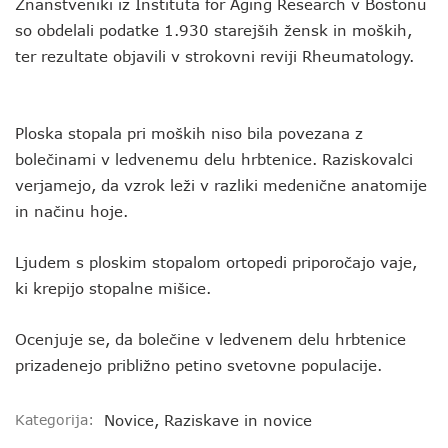
Znanstveniki iz Instituta for Aging Research v Bostonu
so obdelali podatke 1.930 starejših žensk in moških,
ter rezultate objavili v strokovni reviji Rheumatology.
Ploska stopala pri moških niso bila povezana z
bolečinami v ledvenemu delu hrbtenice. Raziskovalci
verjamejo, da vzrok leži v razliki medenične anatomije
in načinu hoje.
Ljudem s ploskim stopalom ortopedi priporočajo vaje,
ki krepijo stopalne mišice.
Ocenjuje se, da bolečine v ledvenem delu hrbtenice
prizadenejo približno petino svetovne populacije.
Kategorija:
Novice
,
Raziskave in novice