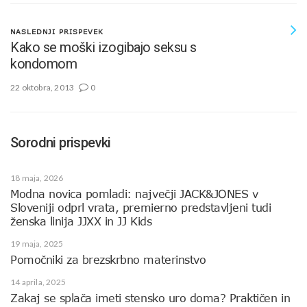
NASLEDNJI PRISPEVEK
Kako se moški izogibajo seksu s
kondomom
22 oktobra, 2013
0
Sorodni prispevki
18 maja, 2026
Modna novica pomladi: največji JACK&JONES v
Sloveniji odprl vrata, premierno predstavljeni tudi
ženska linija JJXX in JJ Kids
19 maja, 2025
Pomočniki za brezskrbno materinstvo
14 aprila, 2025
Zakaj se splača imeti stensko uro doma? Praktičen in