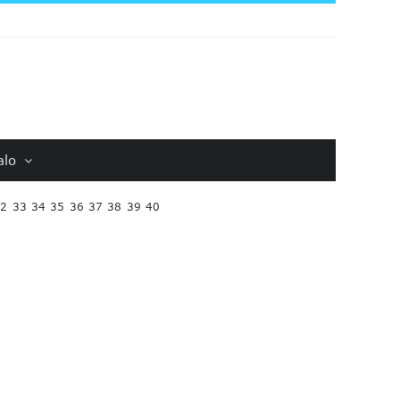
alo
32
33
34
35
36
37
38
39
40