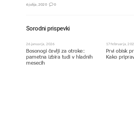
6 julija, 2020
0
Sorodni prispevki
26 januarja, 2026
17 februarja, 20
Bosonogi čevlji za otroke:
Prvi obisk p
pametna izbira tudi v hladnih
Kako priprav
mesecih