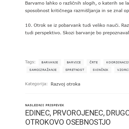
Barvamo lahko o različnih slogih, o katerih se l
sposobnost kritičnega razmišljanja in se znal opr
10. Otrok se iz pobarvank tudi veliko nauči. Ra
tudi perspektivo. Skozi barvanje bo prepoznava
Tags:
BARVANJE
BARVICE
ČRTE
KOORDINACI
SAMOIZRAŽANJE
SPRETNOST
SVINČNIK
VZORC
Kategorija:
Razvoj otroka
NASLEDNJI PRISPEVEK
EDINEC, PRVOROJENEC, DRUG
OTROKOVO OSEBNOSTJO