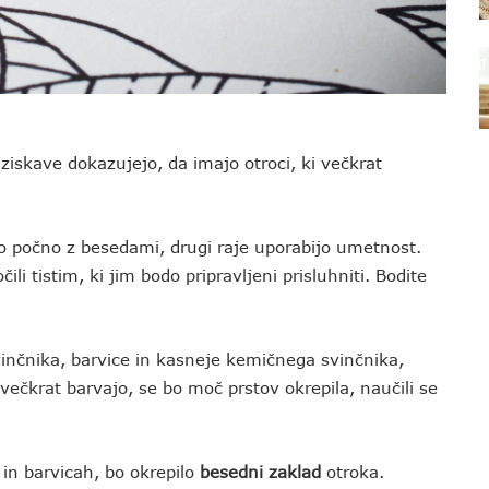
Raziskave dokazujejo, da imajo otroci, ki večkrat
to počno z besedami, drugi raje uporabijo umetnost.
ili tistim, ki jim bodo pripravljeni prisluhniti. Bodite
vinčnika, barvice in kasneje kemičnega svinčnika,
večkrat barvajo, se bo moč prstov okrepila, naučili se
in barvicah, bo okrepilo
besedni zaklad
otroka.