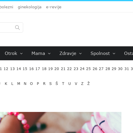
bolezni
ginekologija
e-revije
Otrok
Mama
Zdravje
Spolnost
Ost
1
12
13
14
15
16
17
18
19
20
21
22
23
24
25
26
27
28
29
30
31
J
K
L
M
N
O
P
R
S
Š
T
U
V
Z
Ž