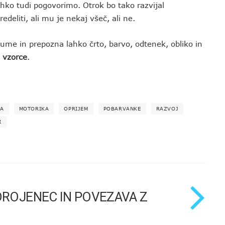
ahko tudi pogovorimo. Otrok bo tako razvijal
edeliti, ali mu je nekaj všeč, ali ne.
zume in prepozna lahko črto, barvo, odtenek, obliko in
l
vzorce
.
JA
MOTORIKA
OPRIJEM
POBARVANKE
RAZVOJ
I
OROJENEC IN POVEZAVA Z