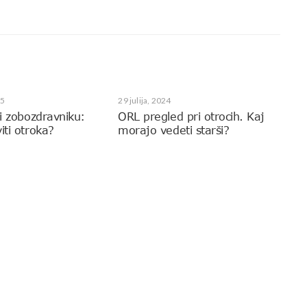
25
29 julija, 2024
ri zobozdravniku:
ORL pregled pri otrocih. Kaj
iti otroka?
morajo vedeti starši?