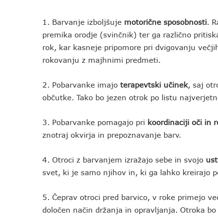
1. Barvanje izboljšuje
motorične sposobnosti
. R
premika orodje (svinčnik) ter ga različno pritis
rok, kar kasneje pripomore pri dvigovanju večjih
rokovanju z majhnimi predmeti.
2. Pobarvanke imajo
terapevtski učinek
, saj ot
občutke. Tako bo jezen otrok po listu najverjetnej
3. Pobarvanke pomagajo pri
koordinaciji oči in 
znotraj okvirja in prepoznavanje barv.
4. Otroci z barvanjem izražajo sebe in svojo
ust
svet, ki je samo njihov in, ki ga lahko kreirajo p
5. Čeprav otroci pred barvico, v roke primejo ve
določen način držanja in opravljanja. Otroka bo