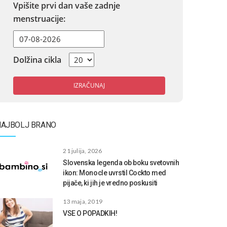
Vpišite prvi dan vaše zadnje
menstruacije:
Dolžina cikla
IZRAČUNAJ
NAJBOLJ BRANO
21 julija, 2026
Slovenska legenda ob boku svetovnih
ikon: Monocle uvrstil Cockto med
pijače, ki jih je vredno poskusiti
13 maja, 2019
VSE O POPADKIH!