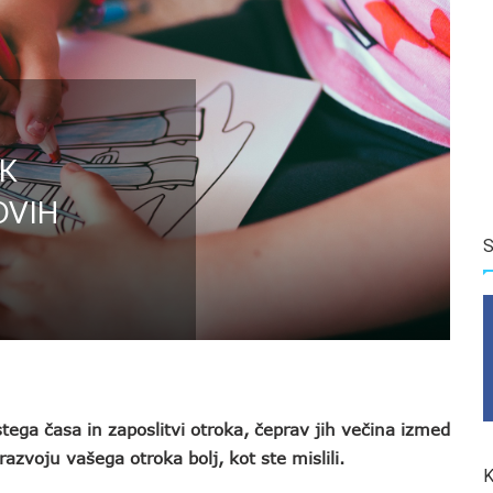
 K
OVIH
S
ega časa in zaposlitvi otroka, čeprav jih večina izmed
razvoju vašega otroka bolj, kot ste mislili.
K