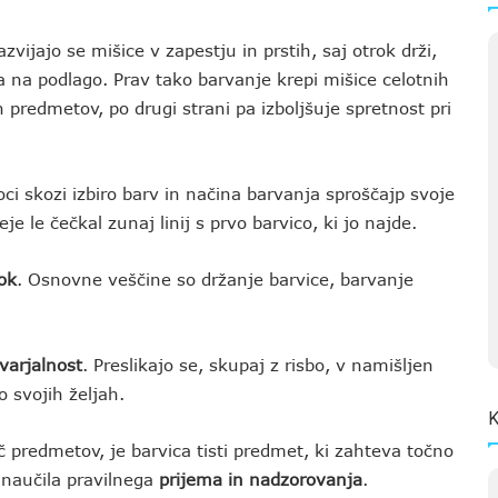
azvijajo se mišice v zapestju in prstih, saj otrok drži,
ka na podlago. Prav tako barvanje krepi mišice celotnih
 predmetov, po drugi strani pa izboljšuje spretnost pri
roci skozi izbiro barv in načina barvanja sproščajp svoje
e le čečkal zunaj linij s prvo barvico, ki jo najde.
rok
. Osnovne veščine so držanje barvice, barvanje
varjalnost
. Preslikajo se, skupaj z risbo, v namišljen
o svojih željah.
K
č predmetov, je barvica tisti predmet, ki zahteva točno
 naučila pravilnega
prijema in nadzorovanja
.