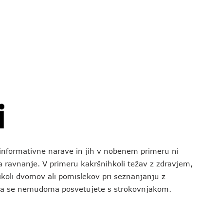
o informativne narave in jih v nobenem primeru ni
za ravnanje. V primeru kakršnihkoli težav z zdravjem,
koli dvomov ali pomislekov pri seznanjanju z
 da se nemudoma posvetujete s strokovnjakom.