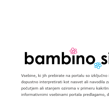
Vsebine, ki jih prebirate na portalu so izključn
dopustno interpretirati kot nasvet ali navodila 
počutjem ali stanjem oziroma v primeru kakršni
informativnimi vsebinami portala predlagamo,