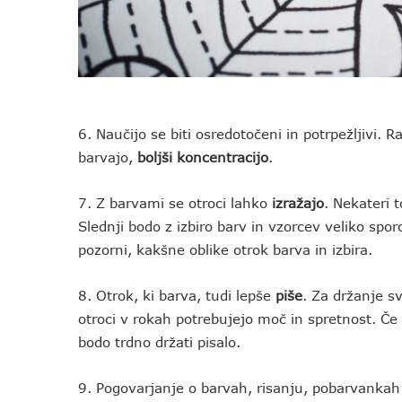
6. Naučijo se biti osredotočeni in potrpežljivi. 
barvajo,
boljši koncentracijo
.
7. Z barvami se otroci lahko
izražajo
. Nekateri 
Slednji bodo z izbiro barv in vzorcev veliko sporoč
pozorni, kakšne oblike otrok barva in izbira.
8. Otrok, ki barva, tudi lepše
piše
. Za držanje s
otroci v rokah potrebujejo moč in spretnost. Če 
bodo trdno držati pisalo.
9. Pogovarjanje o barvah, risanju, pobarvankah 