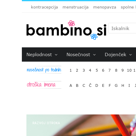
kontracepcija
menstruacija
menopavza
spolne 
Neplodnost
Nosečnost
Dojenček
1
2
3
4
5
6
7
8
9
10
1
A
B
C
Č
D
E
F
G
H
I
RAZVOJ OTROKA