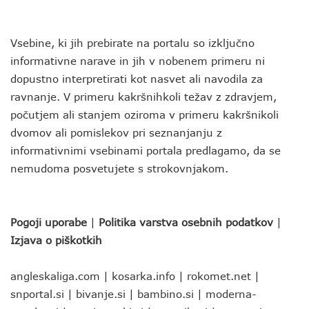
Vsebine, ki jih prebirate na portalu so izključno
informativne narave in jih v nobenem primeru ni
dopustno interpretirati kot nasvet ali navodila za
ravnanje. V primeru kakršnihkoli težav z zdravjem,
počutjem ali stanjem oziroma v primeru kakršnikoli
dvomov ali pomislekov pri seznanjanju z
informativnimi vsebinami portala predlagamo, da se
nemudoma posvetujete s strokovnjakom.
Pogoji uporabe
|
Politika varstva osebnih podatkov
|
Izjava o piškotkih
angleskaliga.com
|
kosarka.info
|
rokomet.net
|
snportal.si
|
bivanje.si
|
bambino.si
|
moderna-