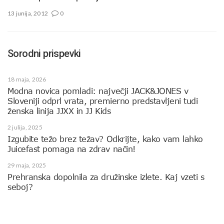
13 junija, 2012
0
Sorodni prispevki
18 maja, 2026
Modna novica pomladi: največji JACK&JONES v
Sloveniji odprl vrata, premierno predstavljeni tudi
ženska linija JJXX in JJ Kids
2 julija, 2025
Izgubite težo brez težav? Odkrijte, kako vam lahko
Juicefast pomaga na zdrav način!
29 maja, 2025
Prehranska dopolnila za družinske izlete. Kaj vzeti s
seboj?