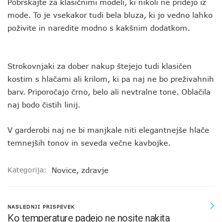
Pobrskajte za klasičnimi modeli, ki nikoli ne pridejo iz
mode. To je vsekakor tudi bela bluza, ki jo vedno lahko
poživite in naredite modno s kakšnim dodatkom.
Strokovnjaki za dober nakup štejejo tudi klasičen
kostim s hlačami ali krilom, ki pa naj ne bo preživahnih
barv. Priporočajo črno, belo ali nevtralne tone. Oblačila
naj bodo čistih linij.
V garderobi naj ne bi manjkale niti elegantnejše hlače
temnejših tonov in seveda večne kavbojke.
Kategorija:
Novice
,
zdravje
NASLEDNJI PRISPEVEK
Ko temperature padejo ne nosite nakita