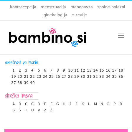
kontracepcija
menstruacija
menopavza
spolne bolezni
ginekologija
e-revije
Togg
navi
1
2
3
4
5
6
7
8
9
10
11
12
13
14
15
16
17
18
19
20
21
22
23
24
25
26
27
28
29
30
31
32
33
34
35
36
37
38
39
40
A
B
C
Č
D
E
F
G
H
I
J
K
L
M
N
O
P
R
S
Š
T
U
V
Z
Ž