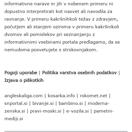
informativne narave in jih v nobenem primeru ni
dopustno interpretirati kot nasvet ali navodila za
ravnanje. V primeru kakršnihkoli težav z zdravjem,
počutjem ali stanjem oziroma v primeru kakršnikoli
dvomov ali pomislekov pri seznanjanju z
informativnimi vsebinami portala predlagamo, da se
nemudoma posvetujete s strokovnjakom.
Pogoji uporabe
|
Politika varstva osebnih podatkov
|
Izjava o piškotkih
angleskaliga.com
|
kosarka.info
|
rokomet.net
|
snportal.si
|
bivanje.si
|
bambino.si
|
moderna-
zenska.si
|
pravi-moski.si
|
e-vozila.si
|
pametni-
mediji.si