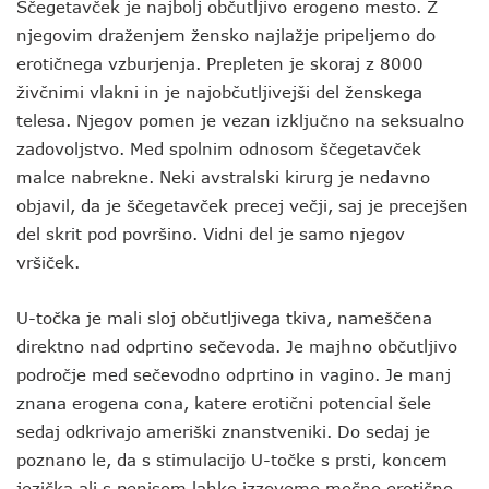
Ščegetavček je najbolj občutljivo erogeno mesto. Z
njegovim draženjem žensko najlažje pripeljemo do
erotičnega vzburjenja. Prepleten je skoraj z 8000
živčnimi vlakni in je najobčutljivejši del ženskega
telesa. Njegov pomen je vezan izključno na seksualno
zadovoljstvo. Med spolnim odnosom ščegetavček
malce nabrekne. Neki avstralski kirurg je nedavno
objavil, da je ščegetavček precej večji, saj je precejšen
del skrit pod površino. Vidni del je samo njegov
vršiček.
U-točka je mali sloj občutljivega tkiva, nameščena
direktno nad odprtino sečevoda. Je majhno občutljivo
področje med sečevodno odprtino in vagino. Je manj
znana erogena cona, katere erotični potencial šele
sedaj odkrivajo ameriški znanstveniki. Do sedaj je
poznano le, da s stimulacijo U-točke s prsti, koncem
jezička ali s penisom lahko izzovemo močno erotično