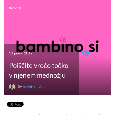
NASVETI
13 junija, 2012
Poiščite vročo točko
v njenem mednožju
By
Bambino
0