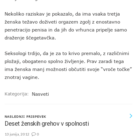
Nekoliko raziskav je pokazalo, da ima vsaka tretja
ženska težavo doživeti orgazem zgolj z enostavno
penetracijo penisa in da jih do vrhunca pripelje samo
draženje ščegetavčka.
Seksologi trdijo, da je za to krivo premalo, z različnimi
pložaji, obogateno spolno življenje. Prav zaradi tega
ima ženska manj možnosti občutiti svoje “vroče točke”
znotraj vagine.
Kategorija:
Nasveti
NASLEDNJI PRISPEVEK
Deset ženskih grehov v spolnosti
13 junija, 2012
0