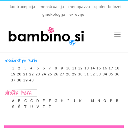
kontracepcija
menstruacija
menopavza
spolne bolezni
ginekologija
e-revije
Togg
navi
1
2
3
4
5
6
7
8
9
10
11
12
13
14
15
16
17
18
19
20
21
22
23
24
25
26
27
28
29
30
31
32
33
34
35
36
37
38
39
40
A
B
C
Č
D
E
F
G
H
I
J
K
L
M
N
O
P
R
S
Š
T
U
V
Z
Ž