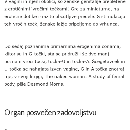
V vagini in njeni okolici, so ženske genitalije prepletene
z erotičnimi ‘vročimi točkami’. Gre za miniaturne, na
erotične dotike izrazito občutljive predele. S stimulacijo
teh vročih točk, ženske lažje pripeljemo do vrhunca.
Do sedaj poznanima primarnima erogenima conama,
klitorisu in G-točki, sta se pridružili še dve manj
poznani vroči točki, točka-U in točka-A. Ščegetavček in
U-točka se nahajata izven vagine, G in A točka znotraj
nje, v svoji knjigi, The naked woman: A study of femal
body, piše Desmond Morris.
Organ posvečen zadovoljstvu