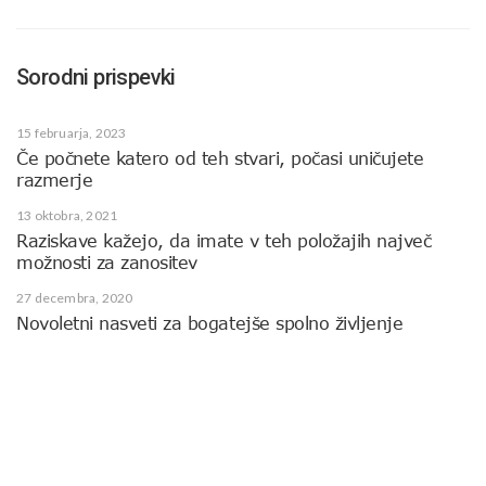
Sorodni prispevki
15 februarja, 2023
Če počnete katero od teh stvari, počasi uničujete
razmerje
13 oktobra, 2021
Raziskave kažejo, da imate v teh položajih največ
možnosti za zanositev
27 decembra, 2020
Novoletni nasveti za bogatejše spolno življenje