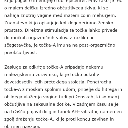
ki jo pogosto imenujejo tudi epicenter. Prav tako je reč
o malem delčku izredno občutljivega tkiva, ki se
nahaja znotraj vagine med maternico in mehurjem.
Znanstevniki jo opisujejo kot degenerirano žensko
prostato. Direktna stimulacija te točke lahko privede
do močnih orgazmičnih valov. Z razliko od
ščegetavčka, je točka-A imuna na post-orgazmično
preobčutljivost.
Zasluge za odkritje točke-A pripadajo nekemu
malezijskemu zdravniku, ki je točko odkril v
devetdesetih letih preteklega stoletja. Penetracija
točke-A z moškim spolnim udom, pripelje do hitrega in
obilnega vlaženja vagine tudi pri ženskah, ki so manj
občutljive na seksualne dotike. V zadnjem času se je
na tržišču pojavil dolg in tanek AFE vibrator, namenjen
zgolj draženju točke-A, ki je proti koncu zavihan in
obrnjen navzgor.