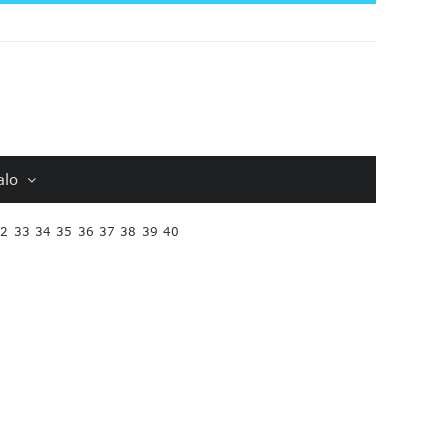
alo
32
33
34
35
36
37
38
39
40