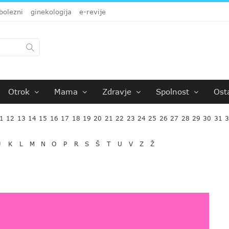
bolezni
ginekologija
e-revije
Otrok
Mama
Zdravje
Spolnost
Ost
1
12
13
14
15
16
17
18
19
20
21
22
23
24
25
26
27
28
29
30
31
J
K
L
M
N
O
P
R
S
Š
T
U
V
Z
Ž