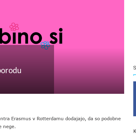
S
 porodu
centra Erasmus v Rotterdamu dodajajo, da so podobne
ne nege.
K