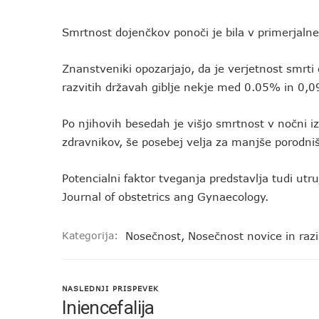
Smrtnost dojenčkov ponoči je bila v primerjal
Znanstveniki opozarjajo, da je verjetnost smrti
razvitih državah giblje nekje med 0.05% in 0,
Po njihovih besedah je višjo smrtnost v nočni i
zdravnikov, še posebej velja za manjše porodniš
Potencialni faktor tveganja predstavlja tudi utr
Journal of obstetrics ang Gynaecology.
Kategorija:
Nosečnost
,
Nosečnost novice in raz
NASLEDNJI PRISPEVEK
Iniencefalija