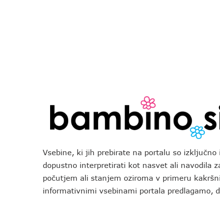
Vsebine, ki jih prebirate na portalu so izključn
dopustno interpretirati kot nasvet ali navodila 
počutjem ali stanjem oziroma v primeru kakršni
informativnimi vsebinami portala predlagamo,