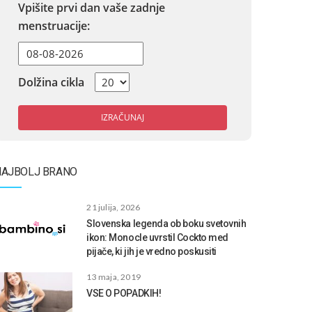
Vpišite prvi dan vaše zadnje
menstruacije:
Dolžina cikla
IZRAČUNAJ
NAJBOLJ BRANO
21 julija, 2026
Slovenska legenda ob boku svetovnih
ikon: Monocle uvrstil Cockto med
pijače, ki jih je vredno poskusiti
13 maja, 2019
VSE O POPADKIH!