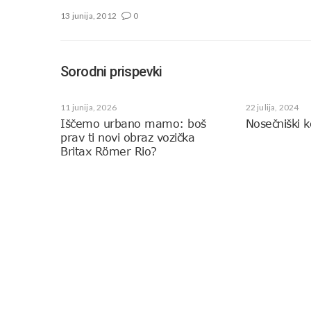
13 junija, 2012
0
Sorodni prispevki
11 junija, 2026
22 julija, 2024
Iščemo urbano mamo: boš
Nosečniški k
prav ti novi obraz vozička
Britax Römer Rio?