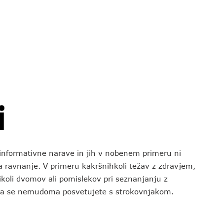
o informativne narave in jih v nobenem primeru ni
za ravnanje. V primeru kakršnihkoli težav z zdravjem,
koli dvomov ali pomislekov pri seznanjanju z
 da se nemudoma posvetujete s strokovnjakom.