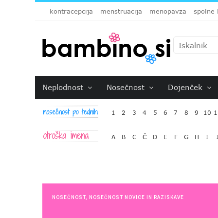
kontracepcija
menstruacija
menopavza
spolne 
Neplodnost
Nosečnost
Dojenček
1
2
3
4
5
6
7
8
9
10
1
A
B
C
Č
D
E
F
G
H
I
NOSEČNOST
,
NOSEČNOST NOVICE IN RAZISKAVE