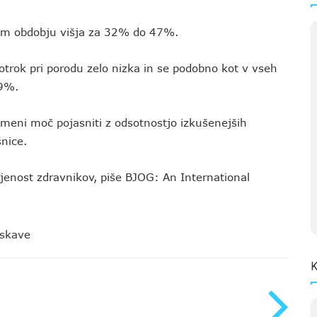
nem obdobju višja za 32% do 47%.
 otrok pri porodu zelo nizka in se podobno kot v vseh
09%.
zmeni moč pojasniti z odsotnostjo izkušenejših
nice.
ujenost zdravnikov, piše BJOG: An International
iskave
K