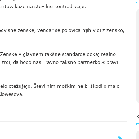
entov, kaže na številne kontradikcije.
dvisne ženske, vendar se polovica njih vidi z žensko,
. Ženske v glavnem takšne standarde dokaj realno
trdi, da bodo našli ravno takšno partnerko,« pravi
delo otežujejo. Številnim moškim ne bi škodilo malo
Clowesova.
K