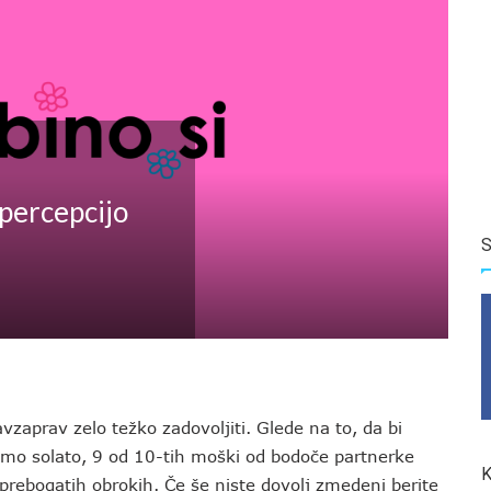
 percepcijo
S
vzaprav zelo težko zadovoljiti. Glede na to, da bi
samo solato, 9 od 10-tih moški od bodoče partnerke
K
o prebogatih obrokih. Če še niste dovolj zmedeni berite