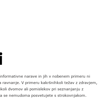
o informativne narave in jih v nobenem primeru ni
za ravnanje. V primeru kakršnihkoli težav z zdravjem,
koli dvomov ali pomislekov pri seznanjanju z
 da se nemudoma posvetujete s strokovnjakom.