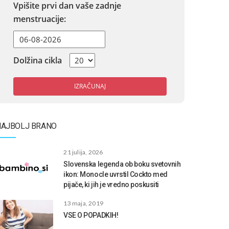
Vpišite prvi dan vaše zadnje
menstruacije:
Dolžina cikla
IZRAČUNAJ
NAJBOLJ BRANO
21 julija, 2026
Slovenska legenda ob boku svetovnih
ikon: Monocle uvrstil Cockto med
pijače, ki jih je vredno poskusiti
13 maja, 2019
VSE O POPADKIH!