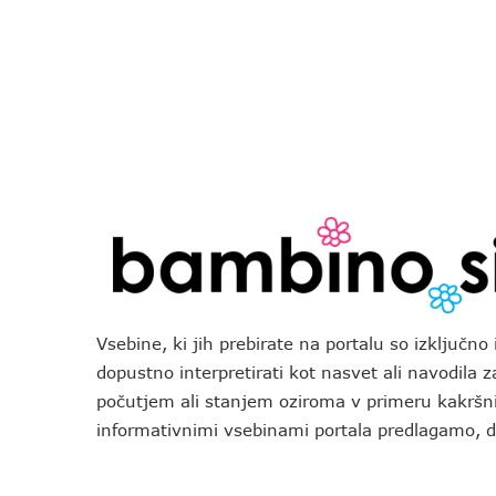
Vsebine, ki jih prebirate na portalu so izključn
dopustno interpretirati kot nasvet ali navodila 
počutjem ali stanjem oziroma v primeru kakršni
informativnimi vsebinami portala predlagamo,