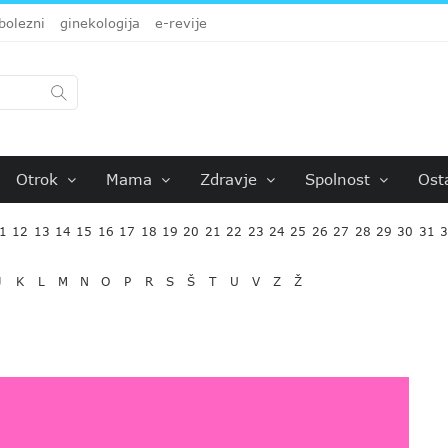
bolezni
ginekologija
e-revije
Otrok
Mama
Zdravje
Spolnost
Ost
1
12
13
14
15
16
17
18
19
20
21
22
23
24
25
26
27
28
29
30
31
J
K
L
M
N
O
P
R
S
Š
T
U
V
Z
Ž