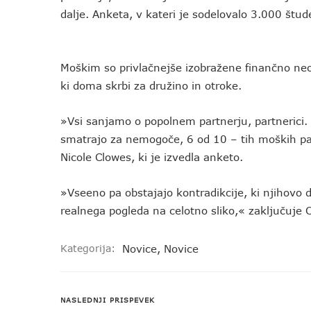
dalje. Anketa, v kateri je sodelovalo 3.000 štud
Moškim so privlačnejše izobražene finančno neo
ki doma skrbi za družino in otroke.
»Vsi sanjamo o popolnem partnerju, partnerici
smatrajo za nemogoče, 6 od 10 – tih moških pa 
Nicole Clowes, ki je izvedla anketo.
»Vseeno pa obstajajo kontradikcije, ki njihovo 
realnega pogleda na celotno sliko,« zaključuje 
Kategorija:
Novice
,
Novice
NASLEDNJI PRISPEVEK