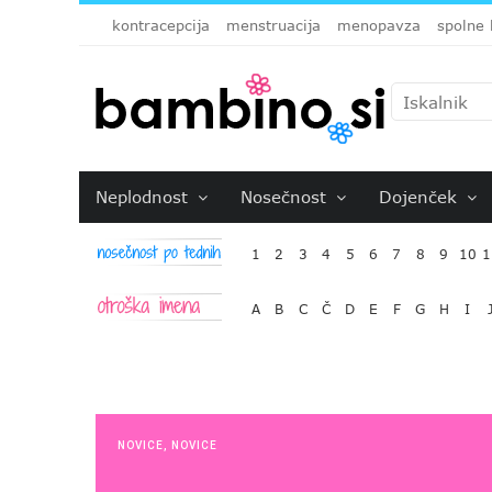
kontracepcija
menstruacija
menopavza
spolne 
Neplodnost
Nosečnost
Dojenček
1
2
3
4
5
6
7
8
9
10
1
A
B
C
Č
D
E
F
G
H
I
NOVICE
,
NOVICE