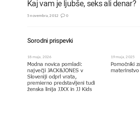
Kaj vam je ljubše, seks ali denar?
5 novembra, 2012
0
Sorodni prispevki
18 maja, 2026
19 maja, 2025
Modna novica pomladi:
Pomočniki z
največji JACK&JONES v
materinstvo
Sloveniji odprl vrata,
premierno predstavljeni tudi
ženska linija JJXX in JJ Kids