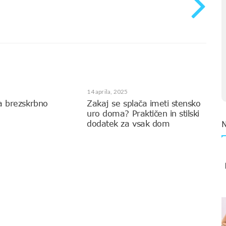
14 aprila, 2025
a brezskrbno
Zakaj se splača imeti stensko
uro doma? Praktičen in stilski
dodatek za vsak dom